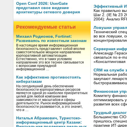
Open Conf 2026: UserGate
Эффективный ИТ
представил свое видение
Как правильно вы
архитектуры сетевого доверия
Шаг 2. (IE № 23 
2004): Анализ RF
Рекомендуемые статьи
Ловушки управл
Технический спец
во все ловушки, 
Михаил Родионов, Fortinet:
концентрировалис
Развиваясь по известным законам
В настоящее время информационная
Серверная инфр
безопасность представляет собой вполне
самостоятельное мощное направление
Александр Гераси
корпоративной автоматизации.
связаться по e-m
Естественно, что в таких условиях
«Консалтинговая
направление это все теснее связывается
с вопросами прикладной
информационной …
CRM на службе 
Нормальная работ
Как эффективно противостоять
закупают лекарст
кибератакам
быстроразвивающ
На сегодняшний день обеспечение
безопасности корпоративных ресурсов
Финансовая упр
является одной из наиболее приоритетных
Комитету финанс
целей для любой компании вне
оптимизировать у
зависимости от масштабов и сферы
деятельности. Рынок информационной
развития всех сф
безопасности развивается, а это значит,
что и …
Трудный диалог
Большинство CIO 
Наталья Абрамович, Туристско-
пришлось спешно 
информационный центр Казани:
практике ИТ-дире
Виртуальная поддержка реальных