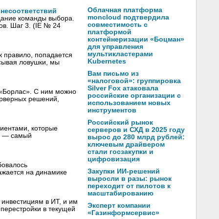
Облачная платформа
 несоответствий
moncloud подтвердила
здание команды выбора.
совместимость с
в. Шаг 3. (IE № 24
платформой
контейнеризации «Боцман»
для управления
мультикластерами
к правило, попадается
Kubernetes
исывая ловушки, мы
Вам письмо из
«налоговой»: группировка
Silver Fox атаковала
 «Борлас». С ним можно
российские организации с
серверных решений,
использованием новых
инструментов
Российский рынок
лиентами, которые
серверов и СХД в 2025 году
я — самый
вырос до 280 млрд рублей:
ключевым драйвером
стали госзакупки и
цифровизация
бовалось
Закупки ИИ-решений
ажается на динамике
выросли в разы: рынок
переходит от пилотов к
масштабированию
инвестициям в ИТ, и им
Эксперт компании
 перестройки в текущей
«Газинформсервис»