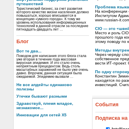
путешествий
Проблема языка.
Туристический бизнес, за счет развития
На конференции 
которого качество жизни населения должно
Институтом Адама
повышаться, хорошо вписывается в
концепцию «умного города». К тому же
www.russian-it.c
уровень использования информационных
технологий в данной отрасли за последние
CIO — это «шве
пятнадцать-двадцать лет …
Место и роль CI
прошлого года к
Блог
этому поводу по
Методы внутрен
Вот те два...
Через череду сл
Поводом для написания этого блога стала
собственное пред
уже вторая в течение года массовая
вирусная эпидемия. И это стало очень
вести ИТ-проект.
неприятным прецедентом. Ведь столь
масштабных заражений не было уже очень
По одну сторон
давно. Впрочем, данная ситуация была
Константин Зимин
ожидаемой. Эпидемию вызвали …
находятся по раз
Не все апдейты одинаково
инвестиций. Счит
полезны
Утечки бывают разными
Здравствуй, племя младое,
События
незнакомое...
Инновации для сетей X5
Подписка на