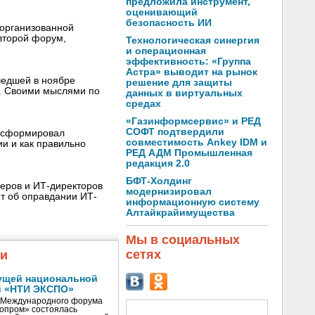
предложила инструмент,
оценивающий
безопасность ИИ
 организованной
 второй форум,
Технологическая синергия
и операционная
эффективность: «Группа
Астра» выводит на рынок
шедшей в ноябре
решение для защиты
м. Своими мыслями по
данных в виртуальных
средах
«Газинформсервис» и РЕД
СОФТ подтвердили
» сформировал
совместимость Ankey IDM и
и и как правильно
РЕД АДМ Промышленная
редакция 2.0
БФТ-Холдинг
жеров и ИТ-директоров
модернизировал
ит об оправдании ИТ-
информационную систему
Алтайкрайимущества
Мы в социальных
сетях
жи
ущей национальной
и «НТИ ЭКСПО»
V Международного форума
нопром» состоялась