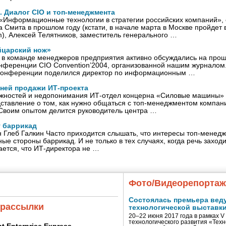
 Диалог CIO и топ-менеджмента
«Информационные технологии в стратегии российских компаний»,
 Смита в прошлом году (кстати, в начале марта в Москве пройдет
om), Алексей Телятников, заместитель генерального …
йцарский нож»
O в команде менеджеров предприятия активно обсуждались на про
онференции CIO Convention’2004, организованной нашим журнало
 конференции поделился директор по информационным …
ней продажи ИТ-проекта
ожностей и недопонимания ИТ-отдел концерна «Силовые машины
ставление о том, как нужно общаться с топ-менеджментом компани
 Своим опытом делится руководитель центра …
у баррикад
 Глеб Галкин Часто приходится слышать, что интересы топ-менед
ные стороны баррикад. И не только в тех случаях, когда речь заход
ается, что ИТ-директора не …
Фото/Видеорепорта
Состоялась премьера вед
 рассылки
технологической выставк
20–22 июня 2017 года в рамках 
технологического развития «Тех