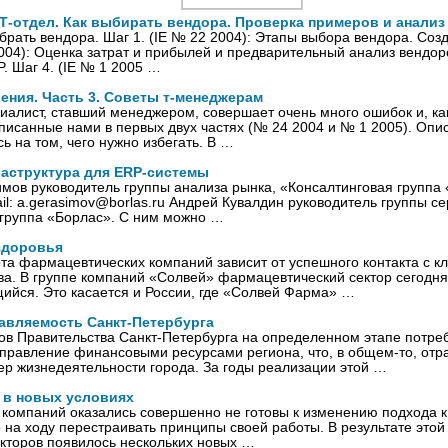
-отдел. Как выбирать вендора. Проверка примеров и анализ
брать вендора. Шаг 1. (IE № 22 2004): Этапы выбора вендора. Со
2004): Оценка затрат и прибылей и предварительный анализ вендоро
P. Шаг 4. (IE № 1 2005 …
ения. Часть 3. Советы т-менеджерам
иалист, ставший менеджером, совершает очень много ошибок и, ка
описанные нами в первых двух частях (№ 24 2004 и № 1 2005). Оп
ь на том, чего нужно избегать. В …
аструктура для ERP-системы
мов руководитель группы анализа рынка, «Консалтинговая группа
ail: a.gerasimov@borlas.ru Андрей Кувалдин руководитель группы 
 группа «Борлас». С ним можно …
здоровья
а фармацевтических компаний зависит от успешного контакта с к
ва. В группе компаний «Солвей» фармацевтический сектор сегодн
ийся. Это касается и России, где «Солвей Фарма» …
авляемость Санкт-Петербурга
ов Правительства Санкт-Петербурга на определенном этапе потре
правление финансовыми ресурсами региона, что, в общем-то, отр
ер жизнедеятельности города. За годы реализации этой …
 в новых условиях
компаний оказались совершенно не готовы к изменению подхода к 
на ходу перестраивать принципы своей работы. В результате этой
кторов появилось нескольких новых …