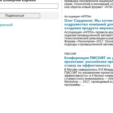
ent Enterprise Express
премьера обновленной национал
науки, технологий и инноваций 
она обрела новый формат: «НТ
Ассоциация «НППА»
Олег Сердюков: Мы хотим
содружество компаний дл
дпиской
создания продукта мирово
Ассоциация «НППА» провела кру
задачам промышленной автомати
технологической революции в ра
Форума «Технопром»-2017. Осно
подходы к промышленной автома
ПМСОФТ
Конференция ПМСОФТ по 
проектами: российские пр
ставку на эффективность
В Москве завершилась XVI Межд
ПМСОФТ по управлению проекта
эффективность» и II бизнес-сем
стоимостного инжиниринга — AA
Workshop — 2017, проводимый в 
программы …