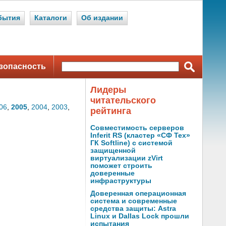
бытия
Каталоги
Об издании
зопасность
Лидеры
читательского
06
,
2005
,
2004
,
2003
,
рейтинга
Совместимость серверов
Inferit RS (кластер «СФ Тех»
ГК Softline) с системой
защищенной
виртуализации zVirt
поможет строить
доверенные
инфраструктуры
Доверенная операционная
система и современные
средства защиты: Astra
Linux и Dallas Lock прошли
испытания