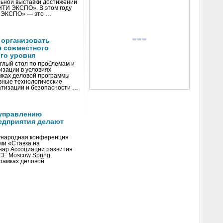
ьной выставки достижений
«НТИ ЭКСПО». В этом году
И ЭКСПО» — это …
 организовать
я совместного
го уровня
глый стол по проблемам и
зации в условиях
мках деловой программы
вные технологические
тизации и безопасности …
управлению
едприятия делают
ународная конференция
ми «Ставка на
инар Ассоциации развития
CE Moscow Spring
рамках деловой