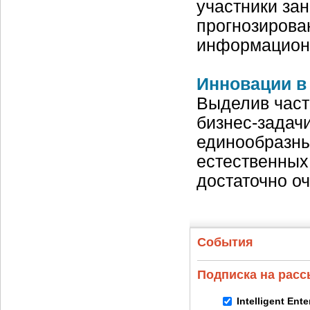
участники за
прогнозирова
информационн
Инновации в 
Выделив част
бизнес-задач
единообразны
естественных 
достаточно о
События
Подписка на рас
Intelligent Ent