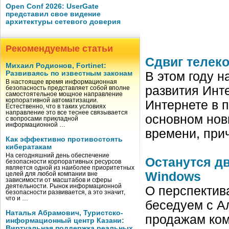
Open Conf 2026: UserGate
представил свое видение
архитектуры сетевого доверия
Рекомендуемые статьи
Сдвиг телек
Михаил Родионов, Fortinet:
Развиваясь по известным законам
В этом году 
В настоящее время информационная
развития Инте
безопасность представляет собой вполне
самостоятельное мощное направление
корпоративной автоматизации.
Интернете в 
Естественно, что в таких условиях
направление это все теснее связывается
основном нов
с вопросами прикладной
информационной …
времени, при
Как эффективно противостоять
кибератакам
На сегодняшний день обеспечение
Останутся д
безопасности корпоративных ресурсов
является одной из наиболее приоритетных
Windows
целей для любой компании вне
зависимости от масштабов и сферы
деятельности. Рынок информационной
О перспектив
безопасности развивается, а это значит,
что и …
беседуем с А
Наталья Абрамович, Туристско-
продажам комп
информационный центр Казани:
Виртуальная поддержка реальных