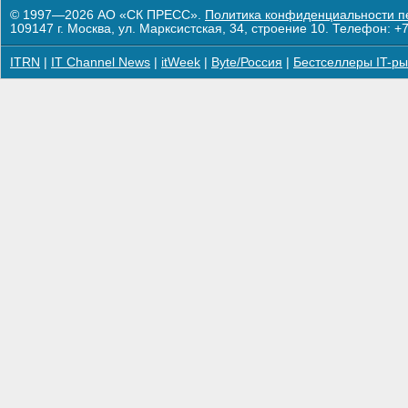
© 1997—2026 АО «СК ПРЕСС».
Политика конфиденциальности п
109147 г. Москва, ул. Марксистская, 34, строение 10. Телефон: +7
ITRN
|
IT Channel News
|
itWeek
|
Byte/Россия
|
Бестселлеры IT-ры