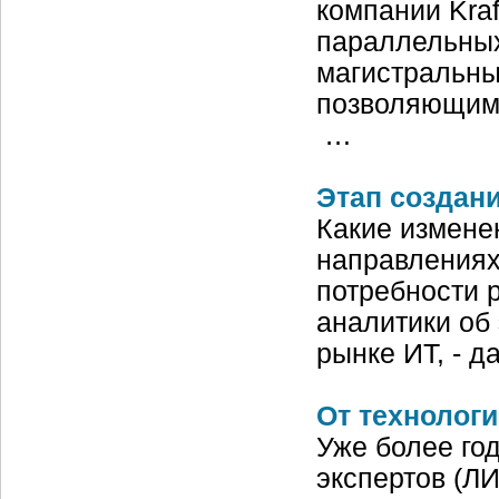
компании Kra
параллельных
магистральны
позволяющим 
…
Этап создан
Какие измене
направлениях
потребности 
аналитики об
рынке ИТ, - 
От технолог
Уже более го
экспертов (Л