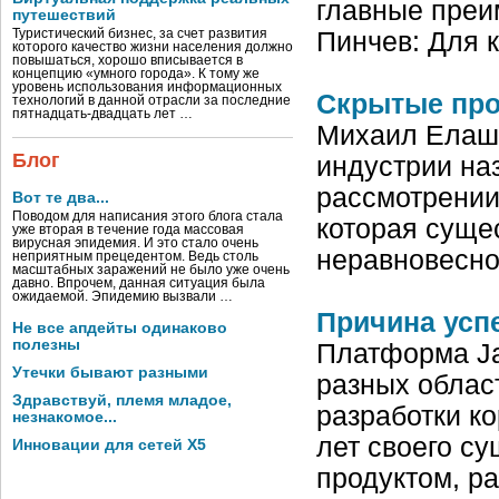
главные преи
путешествий
Туристический бизнес, за счет развития
Пинчев: Для 
которого качество жизни населения должно
повышаться, хорошо вписывается в
концепцию «умного города». К тому же
уровень использования информационных
Скрытые про
технологий в данной отрасли за последние
пятнадцать-двадцать лет …
Михаил Елашк
Блог
индустрии на
рассмотрении
Вот те два...
Поводом для написания этого блога стала
которая сущес
уже вторая в течение года массовая
вирусная эпидемия. И это стало очень
неравновесно
неприятным прецедентом. Ведь столь
масштабных заражений не было уже очень
давно. Впрочем, данная ситуация была
ожидаемой. Эпидемию вызвали …
Причина успе
Не все апдейты одинаково
полезны
Платформа Ja
Утечки бывают разными
разных облас
Здравствуй, племя младое,
разработки к
незнакомое...
лет своего с
Инновации для сетей X5
продуктом, р