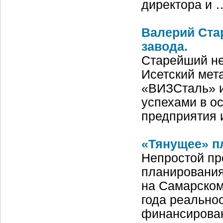
директора и 
Валерий Стар
завода.
Старейший не 
Исетский мет
«ВИЗ­Сталь» и
успехами в о
предприятия 
«Тянущее» п
Непростой пр
планирования
на Самарском
года реально
финансирова