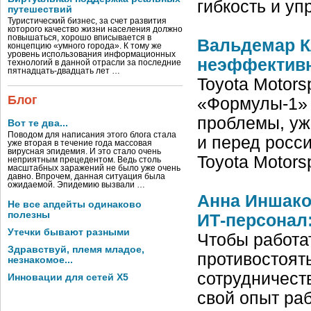
гибкость и у
путешествий
Туристический бизнес, за счет развития
которого качество жизни населения должно
повышаться, хорошо вписывается в
Вальдемар Кл
концепцию «умного города». К тому же
уровень использования информационных
неэффективн
технологий в данной отрасли за последние
пятнадцать-двадцать лет …
Toyota Motors
Блог
«Формулы-1» и
проблемы, уж
Вот те два...
Поводом для написания этого блога стала
и перед росс
уже вторая в течение года массовая
вирусная эпидемия. И это стало очень
Toyota Motor
неприятным прецедентом. Ведь столь
масштабных заражений не было уже очень
давно. Впрочем, данная ситуация была
ожидаемой. Эпидемию вызвали …
Анна Иншако
Не все апдейты одинаково
полезны
ИТ-персонал:
Утечки бывают разными
Чтобы работа
Здравствуй, племя младое,
противостоят
незнакомое...
сотрудничест
Инновации для сетей X5
свой опыт ра