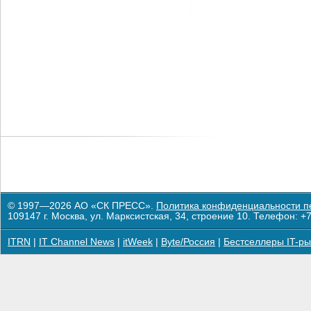
© 1997—2026 АО «СК ПРЕСС».
Политика конфиденциальности п
109147 г. Москва, ул. Марксистская, 34, строение 10. Телефон: +7
ITRN
|
IT Channel News
|
itWeek
|
Byte/Россия
|
Бестселлеры IT-ры