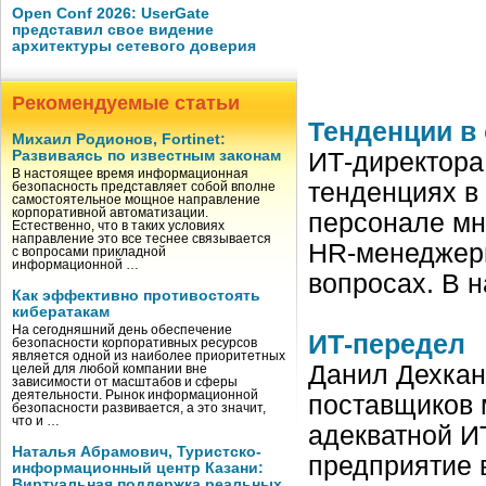
Open Conf 2026: UserGate
представил свое видение
архитектуры сетевого доверия
Рекомендуемые статьи
Тенденции в 
Михаил Родионов, Fortinet:
Развиваясь по известным законам
ИТ-директора 
В настоящее время информационная
тенденциях в 
безопасность представляет собой вполне
самостоятельное мощное направление
корпоративной автоматизации.
персонале мно
Естественно, что в таких условиях
направление это все теснее связывается
HR-менеджеры
с вопросами прикладной
информационной …
вопросах. В 
Как эффективно противостоять
кибератакам
На сегодняшний день обеспечение
ИТ­-передел
безопасности корпоративных ресурсов
является одной из наиболее приоритетных
Данил Дехкан
целей для любой компании вне
зависимости от масштабов и сферы
деятельности. Рынок информационной
поставщиков 
безопасности развивается, а это значит,
что и …
адекватной ИТ
Наталья Абрамович, Туристско-
предприятие в
информационный центр Казани:
Виртуальная поддержка реальных