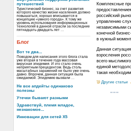
Комплексные про
путешествий
предоставлением 
Туристический бизнес, за счет развития
которого качество жизни населения должно
российский рыно
повышаться, хорошо вписывается в
концепцию «умного города». К тому же
управлению служ
уровень использования информационных
независимыми си
технологий в данной отрасли за последние
пятнадцать-двадцать лет …
конечной бизнес
в нужный момент
Блог
Данная ситуация
Вот те два...
взросления росс
Поводом для написания этого блога стала
всего мыслимого
уже вторая в течение года массовая
вирусная эпидемия. И это стало очень
единой методоло
неприятным прецедентом. Ведь столь
масштабных заражений не было уже очень
такая необходим
давно. Впрочем, данная ситуация была
ожидаемой. Эпидемию вызвали …
Другие статьи
Не все апдейты одинаково
полезны
Утечки бывают разными
Здравствуй, племя младое,
незнакомое...
Инновации для сетей X5