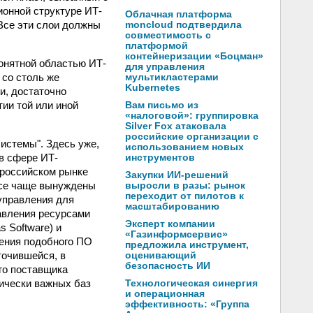
онной структуре ИТ-
Облачная платформа
 Все эти слои должны
moncloud подтвердила
совместимость с
платформой
контейнеризации «Боцман»
онятной областью ИТ-
для управления
 со столь же
мультикластерами
Kubernetes
и, достаточно
ии той или иной
Вам письмо из
«налоговой»: группировка
Silver Fox атаковала
российские организации с
истемы". Здесь уже,
использованием новых
 в сфере ИТ-
инструментов
 российском рынке
Закупки ИИ-решений
все чаще вынуждены
выросли в разы: рынок
переходит от пилотов к
 управления для
масштабированию
авления ресурсами
Эксперт компании
 Software) и
«Газинформсервис»
жения подобного ПО
предложила инструмент,
точившейся, в
оценивающий
безопасность ИИ
ого поставщика
ически важных баз
Технологическая синергия
и операционная
эффективность: «Группа