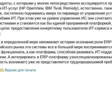
дукты, с которыми у многих непосредственно ассоциируется п
ИТ-услуг (HP OpenView, IBM Tivoli, Remedy), естественно, так
к, постепенно поднимаясь вверх по пирамиде от управления уст
бами ИТ. При этом уже на уровне управления ИС они сочетают
стемами и становятся как бы единой программной платформой
-цели: предоставления конкретному пользователю ИТ-сервиса 
.
 в определенной мере напоминает историю осознания роли ERP
ийского рынка эти системы все в большей мере воспринимаются
 функционала, а как платформа, способная развивать ИТ-подде
гии. А интегрировать в ERP-платформу узкоспециализированны
ость возникает) уже не представляется трудноразрешимой про
Версия для печати