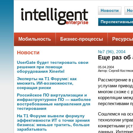
Новости
Но
Перспективные
Мобильность
Бизнес-процессы
Ресурсы
Новости
№7 (96), 2004
Еще раз об
UserGate будет тестировать свои
решения при помощи
05.04.2004
Автор: Сергей Костяко
оборудования Xinertel
Эксперты на Т1 Форуме: как
Рассмотрение в 
множить ИИ-возможности,
услугами привод
сокращая риски
многом схоже с 
Российское ПО виртуализации и
корреляции межд
инфраструктурное ПО — наиболее
перспективами п
востребованные направления для
тестирования
Сошлемся на осн
На Т1 Форуме вывели формулу
технологии упра
эффективности ИТ с точки зрения
бизнеса: меньше тратить, больше
конкретными ус
зарабатывать
данных, Интерне