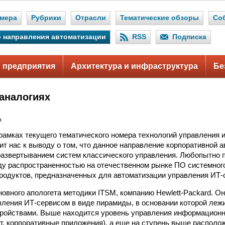
мера
Рубрики
Отрасли
Тематические обзоры
Со
 направления автоматизации
RSS
Подписка
 предприятия
Архитектура и инфраструктура
Бе
 аналогиях
в
рамках текущего тематического номера технологий управлени
ит нас к выводу о том, что данное направление корпоративной 
развертыванием систем классического управления. Любопытно 
у распространенностью на отечественном рынке ПО системного
родуктов, предназначенных для автоматизации управления ИТ-
овного апологета методики ITSM, компанию Hewlett-Packard. О
вления ИТ-сервисом в виде пирамиды, в основании которой леж
тройствами. Выше находится уровень управления информацион
т, корпоративные приложения), а еще на ступень выше располож