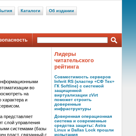
бытия
Каталоги
Об издании
зопасность
Лидеры
читательского
рейтинга
Совместимость серверов
я информационными
Inferit RS (кластер «СФ Тех»
ГК Softline) с системой
автоматизации во
защищенной
посмотреть на
виртуализации zVirt
 характера и
поможет строить
доверенные
сервисом.
инфраструктуры
на представляет
Доверенная операционная
система и современные
ит слой управления
средства защиты: Astra
ными системами (базы
Linux и Dallas Lock прошли
ен пласт, связанный с
испытания