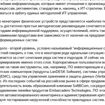
жбами информатизации, которые имеют отношение к организаци
роцессам, регламентам, стандартам и, наконец, к ИТ-стратегии.
иваться в орбиту единых методологий ИТ-управления.
 мониторинг физических устройств представляется наиболее п
сь достаточно простые методические рекомендации сочетаются
одами информационной поддержки, осуществляемой, опять-так
раммными продуктами вне зависимости от наличия на предприят
нформационных систем.
дело - второй уровень, условно называемый "информационные с
тней говорить о том, что в некотором роде идеальная ситуация
игается за счет сочетания ряда систем и подходов. И сейчас на
ормирование именно этого слоя. Корпоративные пользователи 
ие на такие инструменты, как, например, ПО инвентаризации и
нтских компьютеров (продукты LanDESK Software), системы упр
(EMC), средства управления хранением и защиты данных (Veritas
е. Из последних событий на российском рынке в сфере продви
деятельность вновь образованной компании SoftBCom, сосредо
родвижении линейки продуктов Embarcadero Technologies. ПО эт
ля автоматизированного мониторинга и администрирования крит
 для тестирования нагрузочной способности прикладных систем.