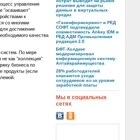
Астра» выводит на рынок
роцесс управления
решение для защиты
же "осваивают"
данных в виртуальных
средах
ройствами к
ся со многими
«Газинформсервис» и РЕД
СОФТ подтвердили
 для достижения
совместимость Ankey IDM и
необходимого качества
РЕД АДМ Промышленная
редакция 2.0
БФТ-Холдинг
-систем. По мере
модернизировал
 не как "коллекция"
информационную систему
Алтайкрайимущества
ржку бизнеса по
е продукты (если
28% работодателей
опасаются ухода
блемой.
сотрудников из-за уровня
заработной платы
Мы в социальных
сетях