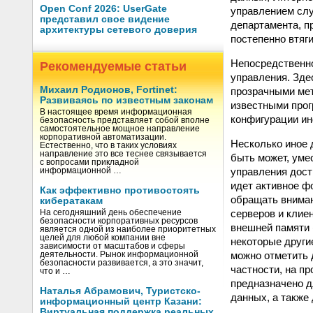
Open Conf 2026: UserGate
управлением слу
представил свое видение
департамента, п
архитектуры сетевого доверия
постепенно втяг
Непосредственно
Рекомендуемые статьи
управления. Зде
Михаил Родионов, Fortinet:
прозрачными мет
Развиваясь по известным законам
известными прог
В настоящее время информационная
конфигурации и
безопасность представляет собой вполне
самостоятельное мощное направление
корпоративной автоматизации.
Несколько иное 
Естественно, что в таких условиях
направление это все теснее связывается
быть может, умес
с вопросами прикладной
управления дост
информационной …
идет активное ф
Как эффективно противостоять
обращать вниман
кибератакам
серверов и клие
На сегодняшний день обеспечение
безопасности корпоративных ресурсов
внешней памяти 
является одной из наиболее приоритетных
целей для любой компании вне
некоторые други
зависимости от масштабов и сферы
можно отметить 
деятельности. Рынок информационной
безопасности развивается, а это значит,
частности, на п
что и …
предназначено д
Наталья Абрамович, Туристско-
данных, а также
информационный центр Казани:
Виртуальная поддержка реальных