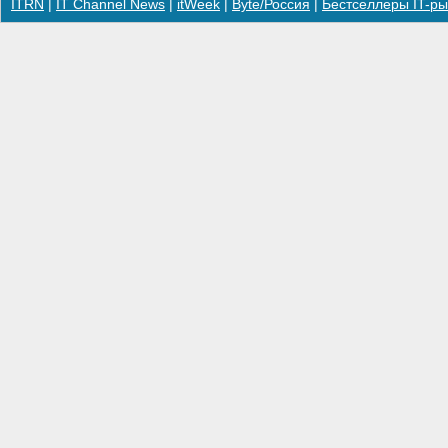
ITRN
|
IT Channel News
|
itWeek
|
Byte/Россия
|
Бестселлеры IT-ры