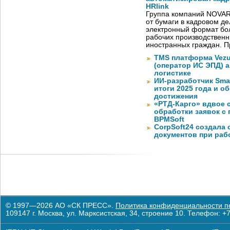
HRlink
Группа компаний NOVAR
от бумаги в кадровом д
электронный формат бол
рабочих производствен
иностранных граждан. П
TMS платформа Vezu
(оператор ИС ЭПД) 
логистике
ИИ-разработчик Sma
итоги 2025 года и 
достижения
«РТД-Карго» вдвое 
обработки заявок с
BPMSoft
CorpSoft24 создала
документов при раб
© 1997—2026 АО «СК ПРЕСС».
Политика конфиденциальности п
109147 г. Москва, ул. Марксистская, 34, строение 10. Телефон: +7