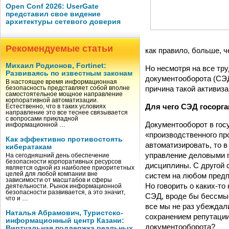
Open Conf 2026: UserGate
представил свое видение
архитектуры сетевого доверия
Рекомендуемые статьи
как правило, больше, 
Михаил Родионов, Fortinet:
Но несмотря на все тр
Развиваясь по известным законам
документооборота (СЭД
В настоящее время информационная
причина такой активиз
безопасность представляет собой вполне
самостоятельное мощное направление
корпоративной автоматизации.
Для чего СЭД госорг
Естественно, что в таких условиях
направление это все теснее связывается
с вопросами прикладной
Документооборот в гос
информационной …
«производственного про
Как эффективно противостоять
автоматизировать, то в
кибератакам
управление деловыми п
На сегодняшний день обеспечение
безопасности корпоративных ресурсов
дисциплины. С другой
является одной из наиболее приоритетных
целей для любой компании вне
систем на любом предп
зависимости от масштабов и сферы
Но говорить о каких-т
деятельности. Рынок информационной
безопасности развивается, а это значит,
СЭД, вроде бы бессмыс
что и …
все мы не раз убеждал
Наталья Абрамович, Туристско-
сохранением репутации.
информационный центр Казани:
документооборота?
Виртуальная поддержка реальных