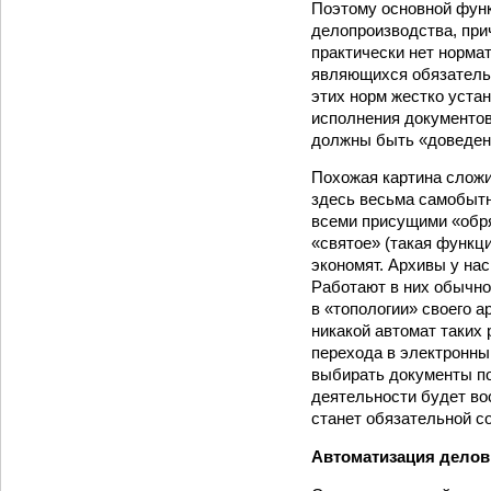
Поэтому основной функ
делопроизводства, при
практически нет норма
являющихся обязательн
этих норм жестко устан
исполнения документов
должны быть «доведен
Похожая картина сложи
здесь весьма самобытн
всеми присущими «обр
«святое» (такая функц
экономят. Архивы у нас
Работают в них обычн
в «топологии» своего а
никакой автомат таких 
перехода в электронны
выбирать документы по
деятельности будет во
станет обязательной с
Автоматизация делов