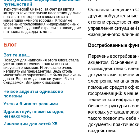
путешествий
Основная специфика СЭ
Туристический бизнес, за счет развития
которого качество жизни населения должно
другие побудительные 
повышаться, хорошо вписывается в
концепцию «умного города». К тому же
степени средство сниж
уровень использования информационных
управления ситуацией 
технологий в данной отрасли за последние
пятнадцать-двадцать лет …
«изощренного» влияния 
Блог
Востребованные фун
Вот те два...
Перечень востребован
Поводом для написания этого блога стала
акцентом. Основным и 
уже вторая в течение года массовая
взаимодействия с вне
вирусная эпидемия. И это стало очень
неприятным прецедентом. Ведь столь
документами, причем и
масштабных заражений не было уже очень
давно. Впрочем, данная ситуация была
электронными аналогам
ожидаемой. Эпидемию вызвали …
помощью средств офисн
Не все апдейты одинаково
госорганизаций: в наш
полезны
технической инфрастру
Утечки бывают разными
бизнес-структуры в со
которых устанавливают
Здравствуй, племя младое,
незнакомое...
такого позволить себе 
документы практически
Инновации для сетей X5
воздействия.