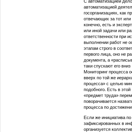
С автоматизацией делов
автоматизацией деятел
госорганизациях, как 
отвечающих за тот или
конечно, есть и экспер
или иной задачи или р
ответственности при и
выполнении работ не о
этапам строго в соотве
первого лица, оно не р
документа, а «расписыв
таки спускают его вниз
Мониторинг процесса о
вверх по той же иерарх
процесса» с целью мин
подобного. Есть в этой
«предмет труда» переме
поворачивается назват
процесса по достижени
Если же инициатива по 
зафиксированных в инф
организуется коллектив