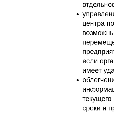
отдельнос
управлен
центра по
возможны
перемеще
предприя
если орг
имеет уд
облегчен
информац
текущего
сроки и 