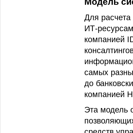
Модель си
Для расчета
ИТ-ресурсам
компанией I
консалтинго
информацион
самых разны
до банковски
компанией He
Эта модель 
позволяющих
средств упр