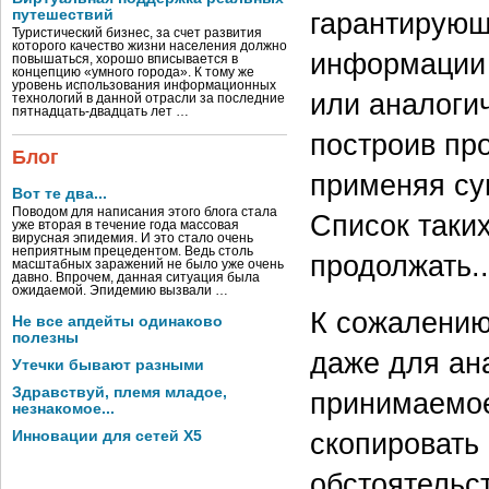
путешествий
гарантирующ
Туристический бизнес, за счет развития
которого качество жизни населения должно
информации 
повышаться, хорошо вписывается в
концепцию «умного города». К тому же
уровень использования информационных
или аналоги
технологий в данной отрасли за последние
пятнадцать-двадцать лет …
построив пр
Блог
применяя су
Вот те два...
Поводом для написания этого блога стала
Список таки
уже вторая в течение года массовая
вирусная эпидемия. И это стало очень
неприятным прецедентом. Ведь столь
продолжать..
масштабных заражений не было уже очень
давно. Впрочем, данная ситуация была
ожидаемой. Эпидемию вызвали …
К сожалению
Не все апдейты одинаково
полезны
даже для ан
Утечки бывают разными
Здравствуй, племя младое,
принимаемо
незнакомое...
скопировать 
Инновации для сетей X5
обстоятельст