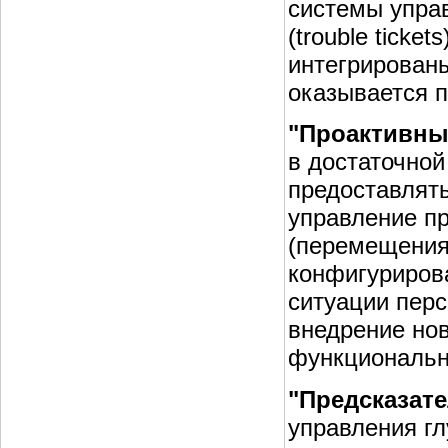
системы упра
(trouble tick
интегрированы
оказывается 
"Проактивный
в достаточной
предоставлять
управление п
(перемещения
конфигурирова
ситуации перс
внедрение нов
функционально
"Предсказате
управления гл