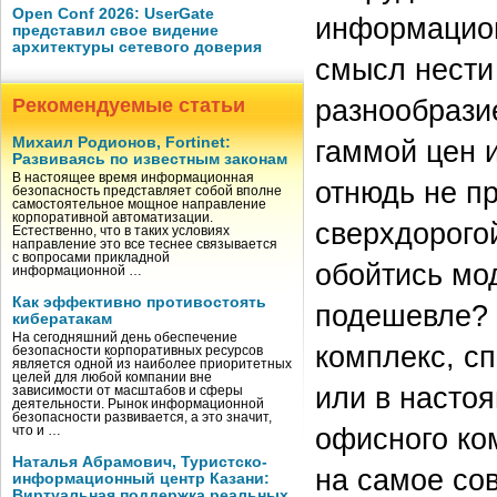
Open Conf 2026: UserGate
информацион
представил свое видение
архитектуры сетевого доверия
смысл нести
разнообрази
Рекомендуемые статьи
Михаил Родионов, Fortinet:
гаммой цен 
Развиваясь по известным законам
В настоящее время информационная
отнюдь не пр
безопасность представляет собой вполне
самостоятельное мощное направление
корпоративной автоматизации.
сверхдорого
Естественно, что в таких условиях
направление это все теснее связывается
с вопросами прикладной
обойтись мо
информационной …
Как эффективно противостоять
подешевле? 
кибератакам
На сегодняшний день обеспечение
комплекс, сп
безопасности корпоративных ресурсов
является одной из наиболее приоритетных
целей для любой компании вне
или в насто
зависимости от масштабов и сферы
деятельности. Рынок информационной
безопасности развивается, а это значит,
офисного ко
что и …
Наталья Абрамович, Туристско-
на самое со
информационный центр Казани:
Виртуальная поддержка реальных