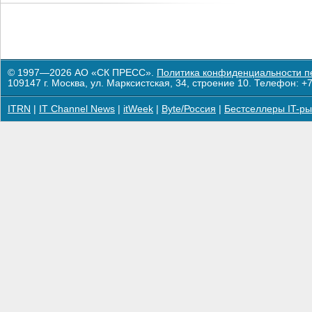
© 1997—2026 АО «СК ПРЕСС».
Политика конфиденциальности п
109147 г. Москва, ул. Марксистская, 34, строение 10. Телефон: +7
ITRN
|
IT Channel News
|
itWeek
|
Byte/Россия
|
Бестселлеры IT-ры