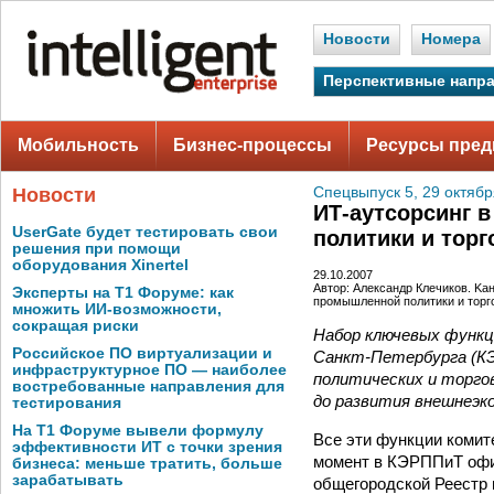
Новости
Номера
Перспективные напр
Мобильность
Бизнес-процессы
Ресурсы пред
Новости
Спецвыпуск 5, 29 октябр
ИТ-аутсорсинг 
UserGate будет тестировать свои
политики и торг
решения при помощи
оборудования Xinertel
29.10.2007
Автор: Александр Клечиков. Kа
Эксперты на Т1 Форуме: как
промышленной политики и торг
множить ИИ-возможности,
сокращая риски
Набор ключевых функц
Российское ПО виртуализации и
Санкт-Петербурга (КЭР
инфраструктурное ПО — наиболее
политических и торго
востребованные направления для
до развития внешнеэк
тестирования
На Т1 Форуме вывели формулу
Все эти функции комит
эффективности ИТ с точки зрения
момент в КЭРППиТ офиц
бизнеса: меньше тратить, больше
зарабатывать
общегородской Реестр