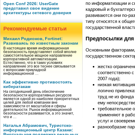
по информатизации и с
Open Conf 2026: UserGate
представил свое видение
кадровый и бухгалтерс
архитектуры сетевого доверия
развиваются они по-раз
типу относятся к общег
государственной власт
Рекомендуемые статьи
Предпосылки для
Михаил Родионов, Fortinet:
Развиваясь по известным законам
В настоящее время информационная
Основными факторами, 
безопасность представляет собой вполне
государственном секто
самостоятельное мощное направление
корпоративной автоматизации.
Естественно, что в таких условиях
жестко ограничен
направление это все теснее связывается
с вопросами прикладной
соответственно с
информационной …
2007 года);
Как эффективно противостоять
низкая мотиваци
кибератакам
логично привлека
На сегодняшний день обеспечение
безопасности корпоративных ресурсов
труд не из фонда
является одной из наиболее приоритетных
ему непосредств
целей для любой компании вне
зависимости от масштабов и сферы
требовательное о
деятельности. Рынок информационной
безопасности развивается, а это значит,
применяют в рабо
что и …
услуг и своеврем
Наталья Абрамович, Туристско-
разнообразие пар
информационный центр Казани:
Виртуальная поддержка реальных