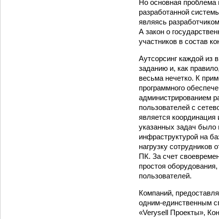
Но основная проблема 
разработанной системы
являясь разработчиком
А закон о государстве
участников в состав к
Аутсорсинг каждой из
заданию и, как правил
весьма нечетко. К при
программного обеспечен
администрированием ра
пользователей с сетев
является координация 
указанных задач было 
инфраструктурой на ба
нагрузку сотрудников о
ПК. За счет своевреме
простоя оборудования,
пользователей.
Компаний, предоставля
одним-единственным сп
«Verysell Проекты», К