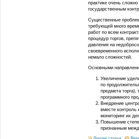
практике очень сложно
государственным контр
Существенные проблемы
требующей много време
работ по всем контракт
процедур торгов, преп
давления на недобросо
своевременного исполн
немало сложностей.
Основными направления
Увеличение удель
по продолжительн
предмета торга),
программного прод
Внедрение центра
вместе контроль
мониторинг их де
Повышение степе
признанным межд
Другие статьи
Вер