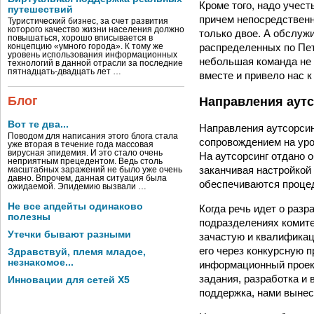
Кроме того, надо учес
путешествий
причем непосредствен
Туристический бизнес, за счет развития
которого качество жизни населения должно
только двое. А обслужи
повышаться, хорошо вписывается в
распределенных по Пет
концепцию «умного города». К тому же
уровень использования информационных
небольшая команда не 
технологий в данной отрасли за последние
пятнадцать-двадцать лет …
вместе и привело нас к
Блог
Направления аут
Вот те два...
Направления аутсорсин
Поводом для написания этого блога стала
сопровождением на уро
уже вторая в течение года массовая
вирусная эпидемия. И это стало очень
На аутсорсинг отдано 
неприятным прецедентом. Ведь столь
заканчивая настройкой
масштабных заражений не было уже очень
давно. Впрочем, данная ситуация была
обеспечиваются процед
ожидаемой. Эпидемию вызвали …
Не все апдейты одинаково
Когда речь идет о разр
полезны
подразделениях комите
Утечки бывают разными
зачастую и квалификац
его через конкурсную 
Здравствуй, племя младое,
незнакомое...
информационный проект
задания, разработка и
Инновации для сетей X5
поддержка, нами вынес