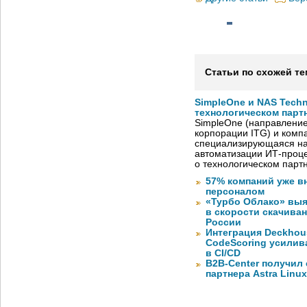
Статьи по схожей те
SimpleOne и NAS Tech
технологическом парт
SimpleOne (направление
корпорации ITG) и комп
специализирующаяся на
автоматизации ИТ-проце
о технологическом парт
57% компаний уже в
персоналом
«Турбо Облако» выя
в скорости скачива
России
Интеграция Deckhous
CodeScoring усилив
в CI/CD
B2B-Center получил 
партнера Astra Linux