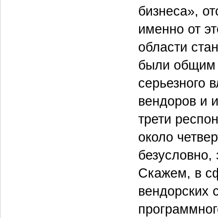
бизнеса», о
именно от э
области ста
были общим 
серьезного 
вендоров и 
трети респо
около четвер
безусловно, 
Скажем, в с
вендорских с
программног