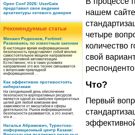
В процессе 
Open Conf 2026: UserGate
представил свое видение
нашем сайте
архитектуры сетевого доверия
стандартиза
Рекомендуемые статьи
четыре вопр
Михаил Родионов, Fortinet:
Развиваясь по известным законам
количество г
В настоящее время информационная
безопасность представляет собой вполне
свой вариант
самостоятельное мощное направление
корпоративной автоматизации.
Естественно, что в таких условиях
респондентов
направление это все теснее связывается
с вопросами прикладной
информационной …
Что?
Как эффективно противостоять
кибератакам
На сегодняшний день обеспечение
безопасности корпоративных ресурсов
Первый вопр
является одной из наиболее приоритетных
целей для любой компании вне
зависимости от масштабов и сферы
стандартиза
деятельности. Рынок информационной
безопасности развивается, а это значит,
что и …
эффективной
Наталья Абрамович, Туристско-
информационный центр Казани:
Виртуальная поддержка реальных