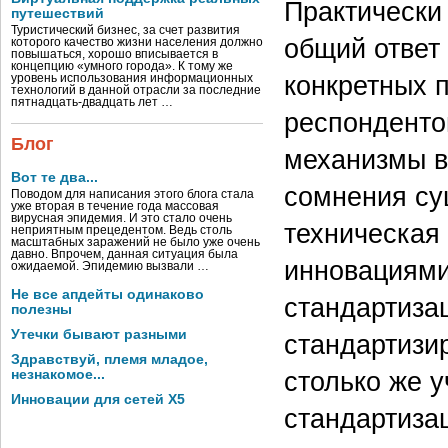
Практически
путешествий
Туристический бизнес, за счет развития
общий ответ
которого качество жизни населения должно
повышаться, хорошо вписывается в
концепцию «умного города». К тому же
конкретных п
уровень использования информационных
технологий в данной отрасли за последние
пятнадцать-двадцать лет …
респонденто
Блог
механизмы в
Вот те два...
сомнения сущ
Поводом для написания этого блога стала
уже вторая в течение года массовая
вирусная эпидемия. И это стало очень
техническая
неприятным прецедентом. Ведь столь
масштабных заражений не было уже очень
давно. Впрочем, данная ситуация была
инновациями
ожидаемой. Эпидемию вызвали …
Не все апдейты одинаково
стандартизац
полезны
Утечки бывают разными
стандартизи
Здравствуй, племя младое,
столько же 
незнакомое...
Инновации для сетей X5
стандартиза