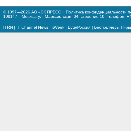
© 1997—2026 АО «СК ПРЕСС».
Политика конфиденциальности п
109147 г. Москва, ул. Марксистская, 34, строение 10. Телефон: +7
ITRN
|
IT Channel News
|
itWeek
|
Byte/Россия
|
Бестселлеры IT-ры