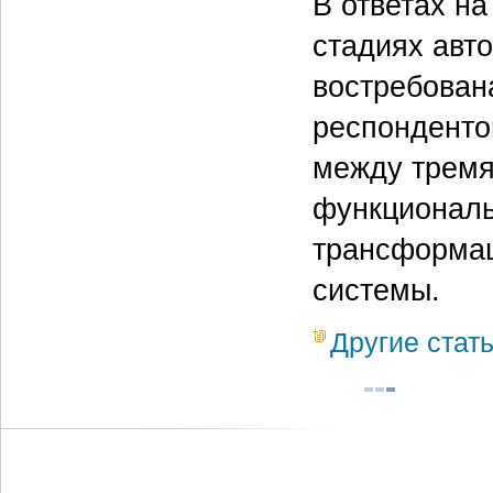
В ответах на
стадиях авт
востребован
респонденто
между тремя
функциональ
трансформаци
системы.
Другие стат