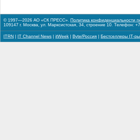
© 1997—2026 АО «СК ПРЕСС».
Политика конфиденциальности п
109147 г. Москва, ул. Марксистская, 34, строение 10. Телефон: +7
ITRN
|
IT Channel News
|
itWeek
|
Byte/Россия
|
Бестселлеры IT-ры