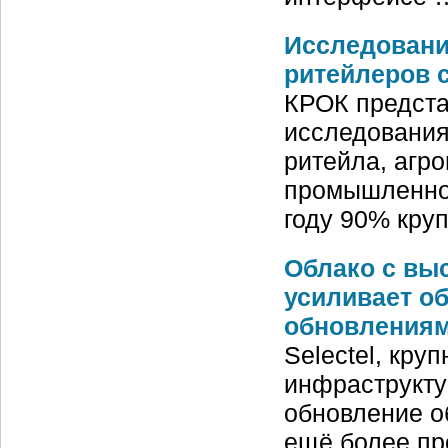
Исследовани
ритейлеров с
КРОК предста
исследования
ритейла, агр
промышленнос
году 90% кру
Облако с выс
усиливает о
обновления
Selectel, кру
инфраструкту
обновление о
ещё более пр