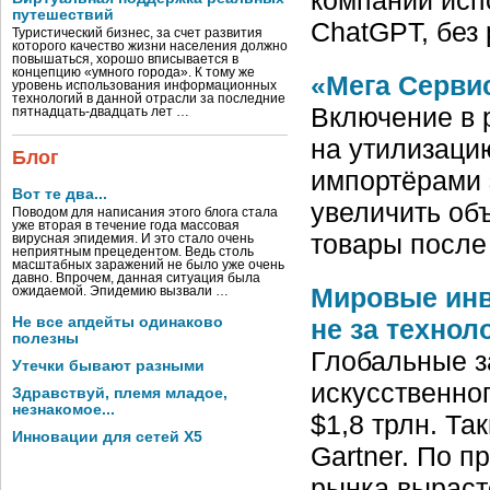
путешествий
ChatGPT, без
Туристический бизнес, за счет развития
которого качество жизни населения должно
повышаться, хорошо вписывается в
концепцию «умного города». К тому же
«Мега Серви
уровень использования информационных
технологий в данной отрасли за последние
Включение в 
пятнадцать-двадцать лет …
на утилизаци
Блог
импортёрами э
Вот те два...
увеличить объ
Поводом для написания этого блога стала
уже вторая в течение года массовая
товары посл
вирусная эпидемия. И это стало очень
неприятным прецедентом. Ведь столь
масштабных заражений не было уже очень
давно. Впрочем, данная ситуация была
Мировые инв
ожидаемой. Эпидемию вызвали …
не за технол
Не все апдейты одинаково
полезны
Глобальные з
Утечки бывают разными
искусственног
Здравствуй, племя младое,
незнакомое...
$1,8 трлн. Т
Инновации для сетей X5
Gartner. По п
рынка выраст