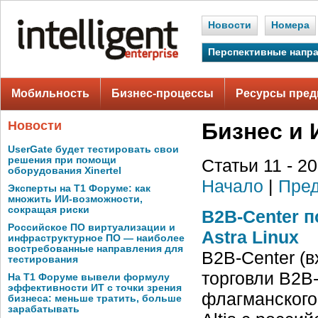
Новости
Номера
Перспективные напр
Мобильность
Бизнес-процессы
Ресурсы пред
Новости
Бизнес и 
UserGate будет тестировать свои
решения при помощи
Статьи 11 - 2
оборудования Xinertel
Начало
|
Пред
Эксперты на Т1 Форуме: как
множить ИИ-возможности,
сокращая риски
B2B-Center п
Российское ПО виртуализации и
Astra Linux
инфраструктурное ПО — наиболее
востребованные направления для
B2B-Center (
тестирования
торговли B2B
На Т1 Форуме вывели формулу
эффективности ИТ с точки зрения
флагманского
бизнеса: меньше тратить, больше
зарабатывать