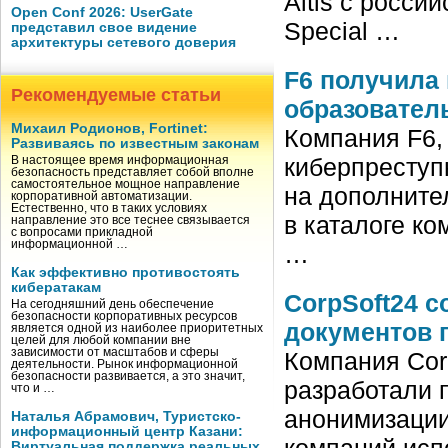
Altis с росси
Open Conf 2026: UserGate
Special …
представил свое видение
архитектуры сетевого доверия
F6 получила
Рекомендуемые статьи
образовател
Михаил Родионов, Fortinet:
Компания F6,
Развиваясь по известным законам
киберпреступ
В настоящее время информационная
безопасность представляет собой вполне
самостоятельное мощное направление
на дополните
корпоративной автоматизации.
Естественно, что в таких условиях
в каталоге ко
направление это все теснее связывается
с вопросами прикладной
информационной …
…
Как эффективно противостоять
кибератакам
CorpSoft24 
На сегодняшний день обеспечение
безопасности корпоративных ресурсов
документов 
является одной из наиболее приоритетных
целей для любой компании вне
зависимости от масштабов и сферы
Компания Cor
деятельности. Рынок информационной
безопасности развивается, а это значит,
разработали 
что и …
анонимизации
Наталья Абрамович, Туристско-
информационный центр Казани:
компаний исп
Виртуальная поддержка реальных