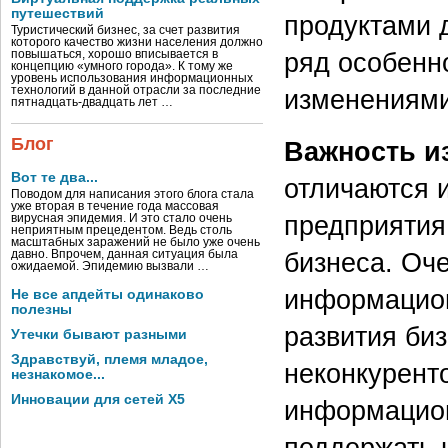
путешествий
продуктами 
Туристический бизнес, за счет развития
которого качество жизни населения должно
ряд особенн
повышаться, хорошо вписывается в
концепцию «умного города». К тому же
уровень использования информационных
технологий в данной отрасли за последние
изменениями
пятнадцать-двадцать лет …
Блог
Важность и
Вот те два...
отличаются 
Поводом для написания этого блога стала
уже вторая в течение года массовая
предприятия
вирусная эпидемия. И это стало очень
неприятным прецедентом. Ведь столь
масштабных заражений не было уже очень
бизнеса. Оч
давно. Впрочем, данная ситуация была
ожидаемой. Эпидемию вызвали …
информацион
Не все апдейты одинаково
полезны
развития биз
Утечки бывают разными
Здравствуй, племя младое,
неконкурент
незнакомое...
Инновации для сетей X5
информацион
поддержать 