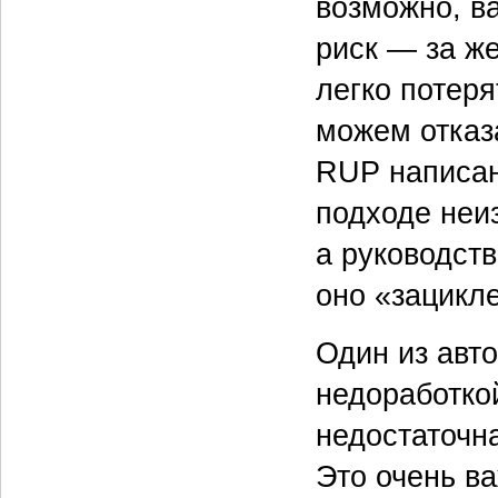
возможно, в
риск — за ж
легко потер
можем отказа
RUP написан
подходе неи
а руководств
оно «зацикле
Один из авт
недоработко
недостаточн
Это очень в