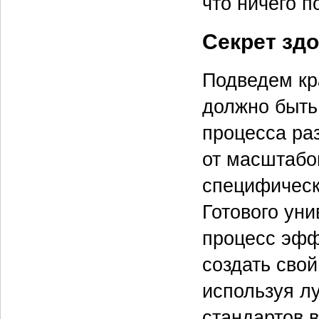
что ничего п
Секрет зд
Подведем кр
должно быть
процесса ра
от масштабов
специфическ
Готового уни
процесс эфф
создать сво
используя л
стандартов 