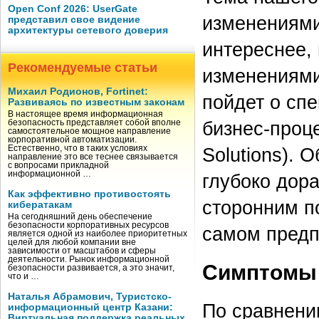
Open Conf 2026: UserGate
изменениями
представил свое видение
архитектуры сетевого доверия
интереснее,
Рекомендуемые статьи
изменениями
Михаил Родионов, Fortinet:
пойдет о сп
Развиваясь по известным законам
В настоящее время информационная
бизнес-проце
безопасность представляет собой вполне
самостоятельное мощное направление
корпоративной автоматизации.
Естественно, что в таких условиях
Solutions). 
направление это все теснее связывается
с вопросами прикладной
информационной …
глубоко дор
Как эффективно противостоять
сторонним п
кибератакам
На сегодняшний день обеспечение
безопасности корпоративных ресурсов
самом предп
является одной из наиболее приоритетных
целей для любой компании вне
зависимости от масштабов и сферы
деятельности. Рынок информационной
Симптомы
безопасности развивается, а это значит,
что и …
Наталья Абрамович, Туристско-
По сравнени
информационный центр Казани:
Виртуальная поддержка реальных