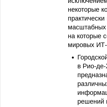
исключением
некоторые ко
практически 
масштабных п
на которые 
мировых ИТ-
Городско
в Рио‑де
предназн
различны
информац
решений 