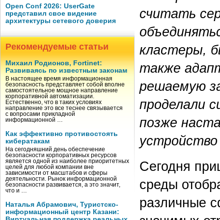
Open Conf 2026: UserGate
считать сер
представил свое видение
архитектуры сетевого доверия
объединятьс
Рекомендуемые статьи
кластеры, б
Михаил Родионов, Fortinet:
также адап
Развиваясь по известным законам
В настоящее время информационная
решаемую за
безопасность представляет собой вполне
самостоятельное мощное направление
корпоративной автоматизации.
проделали с
Естественно, что в таких условиях
направление это все теснее связывается
с вопросами прикладной
позже наста
информационной …
Как эффективно противостоять
устройство
кибератакам
На сегодняшний день обеспечение
безопасности корпоративных ресурсов
является одной из наиболее приоритетных
Сегодня при
целей для любой компании вне
зависимости от масштабов и сферы
деятельности. Рынок информационной
среды отобр
безопасности развивается, а это значит,
что и …
различные с
Наталья Абрамович, Туристско-
информационный центр Казани:
Виртуальная поддержка реальных