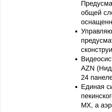
Предусма
общей сл
оснащенн
Управляю
предусма
сконстру
Видеосис
AZN (Нид
24 панел
Единая с
пекинског
MX, а аэр