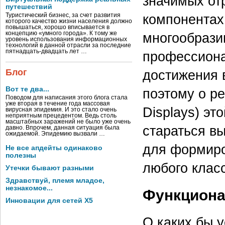
значимых от
путешествий
компонентах 
Туристический бизнес, за счет развития
которого качество жизни населения должно
повышаться, хорошо вписывается в
многообрази
концепцию «умного города». К тому же
уровень использования информационных
технологий в данной отрасли за последние
пятнадцать-двадцать лет …
профессион
достижения 
Блог
Вот те два...
поэтому о р
Поводом для написания этого блога стала
уже вторая в течение года массовая
Displays) эт
вирусная эпидемия. И это стало очень
неприятным прецедентом. Ведь столь
масштабных заражений не было уже очень
стараться в
давно. Впрочем, данная ситуация была
ожидаемой. Эпидемию вызвали …
для формиро
Не все апдейты одинаково
полезны
любого клас
Утечки бывают разными
Здравствуй, племя младое,
незнакомое...
Функциона
Инновации для сетей X5
О каких бы у