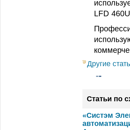
использу
LFD 460U
Професси
использу
коммерче
Другие стат
Статьи по 
«Систэм Эле
автоматизац