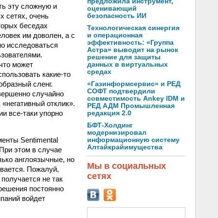
предложила инструмент,
ть эту сложную и
оценивающий
х сетях, очень
безопасность ИИ
торых беседах
Технологическая синергия
ловек им доволен, а с
и операционная
эффективность: «Группа
но исследоваться
Астра» выводит на рынок
ьзователями.
решение для защиты
(что может
данных в виртуальных
средах
спользовать какие-то
образный сленг.
«Газинформсервис» и РЕД
СОФТ подтвердили
овершенно случайно
совместимость Ankey IDM и
 «негативный отклик».
РЕД АДМ Промышленная
ии все-таки упорно
редакция 2.0
БФТ-Холдинг
модернизировал
менты Sentimental
информационную систему
Алтайкрайимущества
 При этом в случае
лько англоязычные, но
Мы в социальных
ивается. Пожалуй,
сетях
 получается не так
 решения постоянно
мпаний войдет