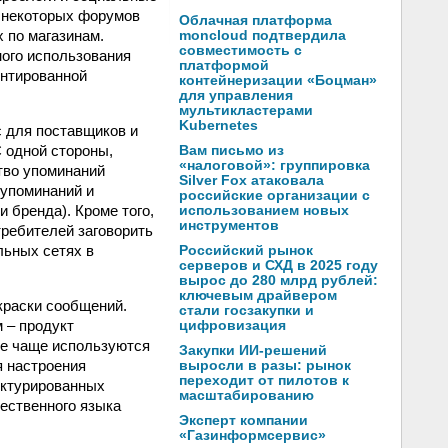
м некоторых форумов
Облачная платформа
 по магазинам.
moncloud подтвердила
совместимость с
ного использования
платформой
ентированной
контейнеризации «Боцман»
для управления
мультикластерами
Kubernetes
 для поставщиков и
С одной стороны,
Вам письмо из
«налоговой»: группировка
тво упоминаний
Silver Fox атаковала
 упоминаний и
российские организации с
 бренда). Кроме того,
использованием новых
инструментов
требителей заговорить
льных сетях в
Российский рынок
серверов и СХД в 2025 году
вырос до 280 млрд рублей:
ключевым драйвером
краски сообщений.
стали госзакупки и
 – продукт
цифровизация
се чаще используются
Закупки ИИ-решений
я настроения
выросли в разы: рынок
переходит от пилотов к
уктурированных
масштабированию
ественного языка
Эксперт компании
«Газинформсервис»