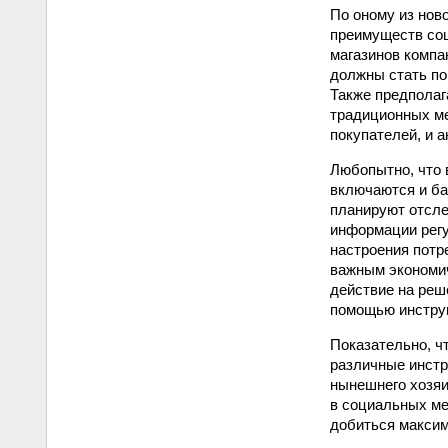
По оному из нов
преимуществ соц
магазинов компа
должны стать по
Также предполаг
традиционных ме
покупателей, и 
Любопытно, что 
включаются и ба
планируют отсле
информации регу
настроения потр
важным экономич
действие на реш
помощью инструм
Показательно, ч
различные инстр
нынешнего хозяи
в социальных ме
добиться максим