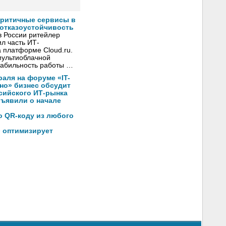
критичные сервисы в
 отказоустойчивость
в России ритейлер
л часть ИТ-
 платформе Cloud.ru.
мультиоблачной
стабильность работы …
раля на форуме «IT-
хно» бизнес обсудит
сийского ИТ-рынка
бъявили о начале
по QR-коду из любого
» оптимизирует