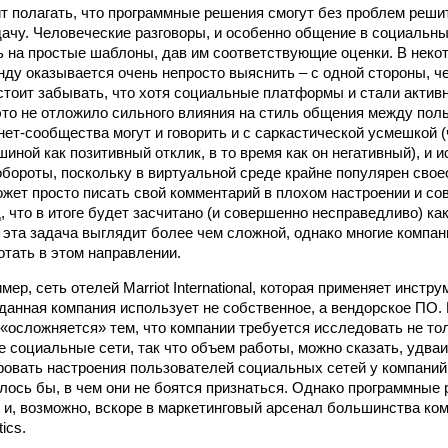
ит полагать, что программные решения смогут без проблем реши
ачу. Человеческие разговоры, и особенно общение в социальны
ь на простые шаблоны, дав им соответствующие оценки. В неко
нду оказывается очень непросто выяснить – с одной стороны, че
е стоит забывать, что хотя социальные платформы и стали актив
это не отложило сильного влияния на стиль общения между пол
нет-сообщества могут и говорить и с саркастической усмешкой 
иной как позитивный отклик, в то время как он негативный), и и
бороты, поскольку в виртуальной среде крайне популярен свое
жет просто писать свой комментарий в плохом настроении и с
 что в итоге будет засчитано (и совершенно несправедливо) как
 эта задача выглядит более чем сложной, однако многие компан
тать в этом направлении.
мер, сеть отелей Marriot International, которая применяет инстру
 данная компания использует не собственное, а вендорское ПО.
я «осложняется» тем, что компании требуется исследовать не то
 социальные сети, так что объем работы, можно сказать, удва
ровать настроения пользователей социальных сетей у компаний
елось бы, в чем они не боятся признаться. Однако программные
 и, возможно, вскоре в маркетинговый арсенал большинства ко
ics.