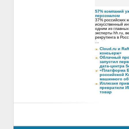
57% компаний у
персоналом
37% российских 
искусственный ин
одним из главных
эксперты hh.ru, 
рекрутинга в Рос
…
Cloud.ru и Ra
консьерж»
Облачный про
запустил перв
дата-центра S
«Платформа Б
российской K
машинного об
Иллюзия прив
превратили И
товар