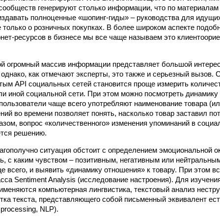
 сообществ генерируют столько информации, что по материала
здавать полноценные «шопинг-гиды» – руководства для идущих
е только о розничных покупках. В более широком аспекте подоб
нет-ресурсов в бизнесе мы все чаще называем это клиентоори
ой огромный массив информации представляет большой интерес
 однако, как отмечают эксперты, это также и серьезный вызов. 
тым API социальных сетей становится проще измерить количес
или иной социальной сети. При этом можно посмотреть динамику
 пользователи чаще всего употребляют наименование товара (или
ний во времени позволяет понять, насколько товар заставил по
разом, вопрос «количественного» изменения упоминаний в социа
ется решению.
лагополучно ситуация обстоит с определением эмоциональной о
ь, с каким чувством – позитивным, негативным или нейтральным
е всего, и выявить «динамику отношения» к товару. При этом в
сса Sentiment Analysis (исследование настроения). Для изучени
именяются компьютерная лингвистика, текстовый анализ нестр
тка текста, представляющего собой письменный эквивалент ест
 processing, NLP).