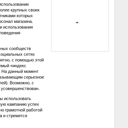
 использовании
более крупных своих
стниками которых
рсонал магазина.
ти использования
 поведения
ьных сообществ
социальных сетях
ятно, с помощью этой
емый «индекс
. На данный момент
казывающим серьезное
ей). Возможно, с
 усовершенствован.
ы использовать
шлую кампанию успех
но грамотной работой
а и стремятся