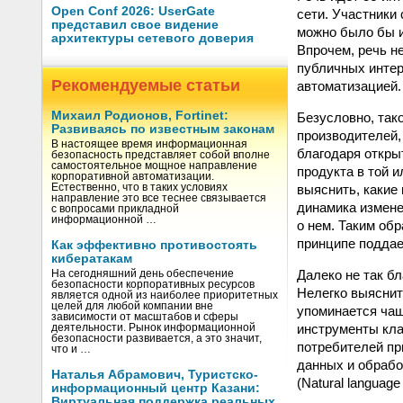
Open Conf 2026: UserGate
сети. Участники
представил свое видение
можно было бы и
архитектуры сетевого доверия
Впрочем, речь н
публичных интер
Рекомендуемые статьи
автоматизацией.
Михаил Родионов, Fortinet:
Безусловно, так
Развиваясь по известным законам
производителей,
В настоящее время информационная
благодаря откры
безопасность представляет собой вполне
самостоятельное мощное направление
продукта в той 
корпоративной автоматизации.
выяснить, какие
Естественно, что в таких условиях
направление это все теснее связывается
динамика измене
с вопросами прикладной
информационной …
о нем. Таким об
принципе подда
Как эффективно противостоять
кибератакам
Далеко не так б
На сегодняшний день обеспечение
безопасности корпоративных ресурсов
Нелегко выяснит
является одной из наиболее приоритетных
целей для любой компании вне
упоминается чащ
зависимости от масштабов и сферы
инструменты кла
деятельности. Рынок информационной
безопасности развивается, а это значит,
потребителей пр
что и …
данных и обрабо
Наталья Абрамович, Туристско-
(Natural language
информационный центр Казани:
Виртуальная поддержка реальных