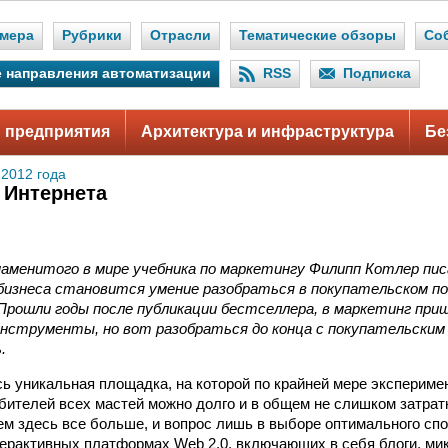
мера
Рубрики
Отрасли
Тематические обзоры
Со
 направления автоматизации
RSS
Подписка
 предприятия
Архитектура и инфраструктура
Бе
 2012 года
 Интернета
аменитого в мире учебника по маркетингу Филипп Котлер писа
 бизнеса становится умение разобраться в покупательском п
Прошли годы после публикации бестселлера, в маркетинг при
инструменты, но вот разобраться до конца с покупательским
.
ь уникальная площадка, на которой по крайней мере экспериме
бителей всех мастей можно долго и в общем не слишком затра
м здесь все больше, и вопрос лишь в выборе оптимального спо
терактивных платформах Web 2.0, включающих в себя блоги, ми