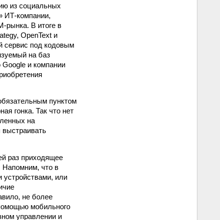
ию из социальных
т» ИТ-компании,
-рынка. В итоге в
ategy, OpenText и
й сервис под кодовым
лизуемый на баз
о Google и компании
приобретения
 обязательным пунктом
ая гонка. Так что нет
вленных на
я выстраивать
ей раз приходящее
. Напомним, что в
 устройствами, или
ичие
авило, не более
 помощью мобильного
вном управлении и