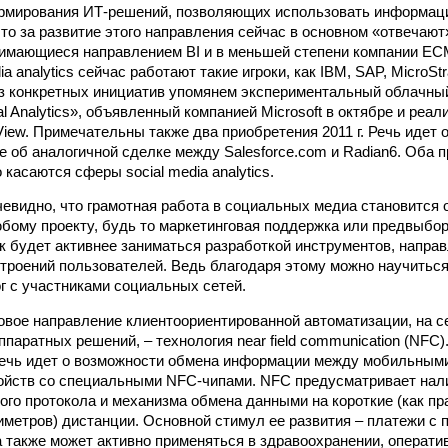
ормирования ИТ-решений, позволяющих использовать информац
 то за развитие этого направления сейчас в основном «отвечаю
имающиеся направлением BI и в меньшей степени компании ECM
ia analytics сейчас работают такие игроки, как IBM, SAP, MicroStr
Из конкретных инициатив упомянем экспериментальный облачны
l Analytics», объявленный компанией Microsoft в октябре и реа
iew. Примечательны также два приобретения 2011 г. Речь идет 
же об аналогичной сделке между Salesforce.com и Radian6. Оба 
касаются сферы social media analytics.
чевидно, что грамотная работа в социальных медиа становится
бому проекту, будь то маркетинговая поддержка или предвыборн
к будет активнее заниматься разработкой инструментов, напра
троений пользователей. Ведь благодаря этому можно научитьс
г с участниками социальных сетей.
овое направление клиентоориентированной автоматизации, на с
ппаратных решений, – технология near field communication (NFC)
ечь идет о возможности обмена информации между мобильными
ойств со специальными NFC-чипами. NFC предусматривает нал
ого протокола и механизма обмена данными на короткие (как пр
иметров) дистанции. Основной стимул ее развития – платежи с
а также может активно применяться в здравоохранении, операти