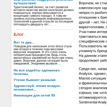
Впрочем, не сто
путешествий
комплексную зад
Туристический бизнес, за счет развития
которого качество жизни населения должно
непросто разбит
повышаться, хорошо вписывается в
концепцию «умного города». К тому же
отношение к бре
уровень использования информационных
другой – нет. Н
технологий в данной отрасли за последние
пятнадцать-двадцать лет …
маркетологами, 
Участники интер
Блог
трактоваться маш
специфические о
Вот те два...
Пользователь мо
Поводом для написания этого блога стала
уже вторая в течение года массовая
упомянуть бренд,
вирусная эпидемия. И это стало очень
На данном этапе
неприятным прецедентом. Ведь столь
масштабных заражений не было уже очень
продолжают рабо
давно. Впрочем, данная ситуация была
ожидаемой. Эпидемию вызвали …
Среди них, напри
Не все апдейты одинаково
Analysis, однако
полезны
Marriot ситуаци
Утечки бывают разными
и франкоязычные
Здравствуй, племя младое,
сегодня анализи
незнакомое...
хорошо, как хот
Инновации для сетей X5
оптимизируются,
Sentimental Analyt