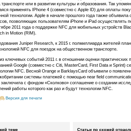
 транспорте или в развитии культуры и образования. Так упомян
яся применять IPhone 4 (совместно с Apple ID) для оплаты поку
ной технологии. Apple в начале прошлого года также объявила 
сов, позволяющих пользователям iPhone и iPad осуществлять п
ктябре 2011 года о поддержке NFC для мобильных устройств Bla
h in Motion (RIM).
дования Juniper Research, к 2015 г. полмиллиарда жителей пла
хнологией NFC для поездок на общественном транспорте.
из ключевых событий 2011 г. в отношении оценки практических 
ией Google (совместно с Citi, MasterCard, First Data и Sprint) с
ологии NFC. Весной Orange и BarklaysCard объявили о появлени
кобритании системы платежей с помощью near field communicatio
M заключила с фондом «Сколково» соглашение о создании иссле
лений работы которого как раз и будут технологии NFC.
Версия для печати
жей теме
Статьи по схожей отрасл