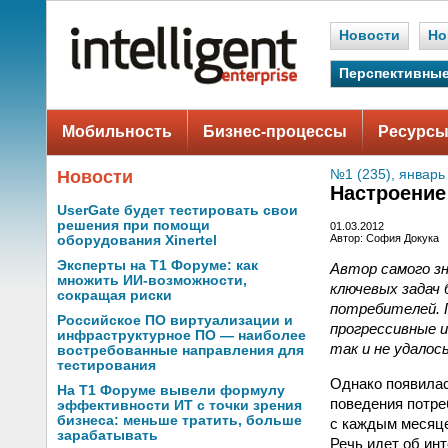
Новости
Но
Перспективные
Мобильность
Бизнес-процессы
Ресурсы
Новости
№1 (235), январь
Настроение
UserGate будет тестировать свои
решения при помощи
01.03.2012
Автор: София Докука
оборудования Xinertel
Эксперты на Т1 Форуме: как
Автор самого зн
множить ИИ-возможности,
ключевых задач
сокращая риски
потребителей. 
Российское ПО виртуализации и
прогрессивные 
инфраструктурное ПО — наиболее
так и не удалось
востребованные направления для
тестирования
Однако появилас
На Т1 Форуме вывели формулу
поведения потре
эффективности ИТ с точки зрения
бизнеса: меньше тратить, больше
с каждым месяце
зарабатывать
Речь идет об ин