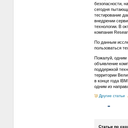
безопасности, на
сегодня пытающа
тестирование дан
внедрении серви
технологии. В о
компания Researc
По данным иссле
пользоваться те
Пожалуй, одним 
объявление компан
поддержкой техн
территории Вели
в конце года IB
одним из направ
Другие статьи
Статьи по схо