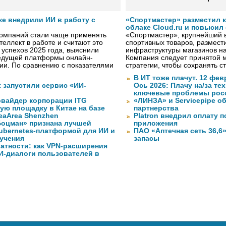
же внедрили ИИ в работу с
«Спортмастер» разместил 
облаке Cloud.ru и повысил
компаний стали чаще применять
«Спортмастер», крупнейший 
теллект в работе и считают это
спортивных товаров, размести
 успехов 2025 года, выяснили
инфраструктуры магазинов на
ведущей платформы онлайн-
Компания следует принятой 
сии. По сравнению с показателями
стратегии, чтобы сохранять 
В ИТ тоже плачут. 12 фев
ft запустили сервис «ИИ-
Ось 2026: Плачу на/за те
ключевые проблемы рос
вайдер корпорации ITG
«ЛИНЗА» и Servicepipe о
ую площадку в Китае на базе
партнерства
eaArea Shenzhen
Platron внедрил оплату 
оцман» признана лучшей
приложения
ubernetes-платформой для ИИ и
ПАО «Аптечная сеть 36,6
учения
запасы
атности: как VPN-расширения
И-диалоги пользователей в