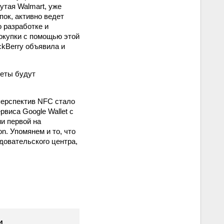
утая Walmart, уже
пок, активно ведет
о разработке и
окупки с помощью этой
ckBerry объявила и
неты будут
перспектив NFC стало
ервиса Google Wallet с
и первой на
n. Упомянем и то, что
довательского центра,
и