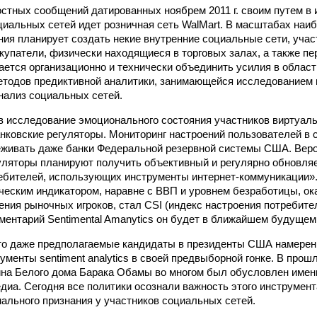
остных сообщений датированных ноябрем 2011 г. своим путем в
иальных сетей идет розничная сеть WalMart. В масштабах наи
ния планирует создать некие внутренние социальные сети, уча
купатели, физически находящиеся в торговых залах, а также пе
ается организационно и технически объединить усилия в облас
тодов предиктивной аналитики, занимающейся исследованием
анализ социальных сетей.
в исследование эмоционального состояния участников виртуал
нковские регуляторы. Мониторинг настроений пользователей в 
живать даже банки Федеральной резервной системы США. Веро
ляторы планируют получить объективный и регулярно обновля
ебителей, использующих инструменты интернет-коммуникации»
еским индикатором, наравне с ВВП и уровнем безработицы, о
ения рыночных игроков, стал CSI (индекс настроения потребител
ентарий Sentimental Amanytics он будет в ближайшем будущем
то даже предполагаемые кандидаты в президенты США намерен
ументы sentiment analytics в своей предвыборной гонке. В про
на Белого дома Барака Обамы во многом был обусловлен имен
диа. Сегодня все политики осознали важность этого инструмент
ального признания у участников социальных сетей.