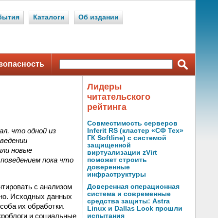
бытия
Каталоги
Об издании
зопасность
Лидеры
читательского
рейтинга
Совместимость серверов
л, что одной из
Inferit RS (кластер «СФ Тех»
ГК Softline) с системой
оведении
защищенной
шли новые
виртуализации zVirt
 поведением пока что
поможет строить
доверенные
инфраструктуры
нтировать с анализом
Доверенная операционная
система и современные
тно. Исходных данных
средства защиты: Astra
соба их обработки.
Linux и Dallas Lock прошли
кроблоги и социальные
испытания