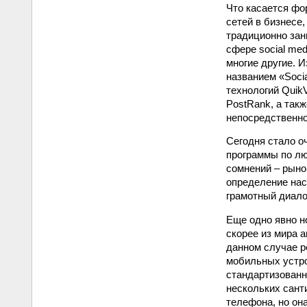
Что касается ф
сетей в бизнесе,
традиционно зан
сфере social med
многие другие. 
названием «Socia
технологий QuikV
PostRank, а так
непосредственно 
Сегодня стало о
программы по лю
сомнений – рыно
определение нас
грамотный диало
Еще одно явно н
скорее из мира а
данном случае р
мобильных устр
стандартизованн
нескольких сант
телефона, но он