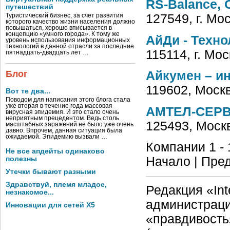
RS-Balance,
путешествий
127549, г. Мо
Туристический бизнес, за счет развития
которого качество жизни населения должно
повышаться, хорошо вписывается в
концепцию «умного города». К тому же
АйДи - Техн
уровень использования информационных
технологий в данной отрасли за последние
115114, г. Мо
пятнадцать-двадцать лет …
Блог
Айкумен – и
119602, Москв
Вот те два...
Поводом для написания этого блога стала
уже вторая в течение года массовая
АМТЕЛ-СЕРВ
вирусная эпидемия. И это стало очень
неприятным прецедентом. Ведь столь
125493, Моск
масштабных заражений не было уже очень
давно. Впрочем, данная ситуация была
ожидаемой. Эпидемию вызвали …
Компании 1 - 
Не все апдейты одинаково
Начало | Пред
полезны
Утечки бывают разными
Здравствуй, племя младое,
Редакция «Int
незнакомое...
администраци
Инновации для сетей X5
«правдивость