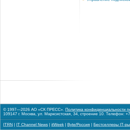
© 1997—2026 АО «СК ПРЕСС».
Политика конфиденциальности п
109147 г. Москва, ул. Марксистская, 34, строение 10. Телефон: +7
ITRN
|
IT Channel News
|
itWeek
|
Byte/Россия
|
Бестселлеры IT-ры