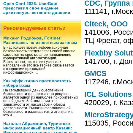
CDC, Группа
Open Conf 2026: UserGate
представил свое видение
111141, г.Мос
архитектуры сетевого доверия
Citeck, ООО
Рекомендуемые статьи
141006, Росси
Михаил Родионов, Fortinet:
ТЦ Фрегат, оф
Развиваясь по известным законам
В настоящее время информационная
Flexbby Solu
безопасность представляет собой вполне
самостоятельное мощное направление
корпоративной автоматизации.
141700, г. До
Естественно, что в таких условиях
направление это все теснее связывается
с вопросами прикладной
GMCS
информационной …
117246, г.Мос
Как эффективно противостоять
кибератакам
На сегодняшний день обеспечение
ICL Solutions
безопасности корпоративных ресурсов
является одной из наиболее приоритетных
420029, г. Ка
целей для любой компании вне
зависимости от масштабов и сферы
деятельности. Рынок информационной
безопасности развивается, а это значит,
MicroStrateg
что и …
115035, Росси
Наталья Абрамович, Туристско-
информационный центр Казани:
Виртуальная поддержка реальных