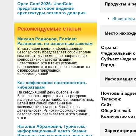
Open Conf 2026: UserGate
Продукты и р
представил свое видение
архитектуры сетевого доверия
BI-системы
Рекомендуемые статьи
Место нахожд
Михаил Родионов, Fortinet:
Развиваясь по известным законам
Страна:
В настоящее время информационная
безопасность представляет собой вполне
Федеральный о
самостоятельное мощное направление
Субъект Федер
корпоративной автоматизации.
Естественно, что в таких условиях
Город:
направление это все теснее связывается
с вопросами прикладной
информационной …
Информация о
Как эффективно противостоять
кибератакам
На сегодняшний день обеспечение
Почтовый адре
безопасности корпоративных ресурсов
Телефон:
является одной из наиболее приоритетных
целей для любой компании вне
Сайт:
зависимости от масштабов и сферы
Общий e-mail:
деятельности. Рынок информационной
безопасности развивается, а это значит,
Количество сот
что и …
Наталья Абрамович, Туристско-
Зарегистриро
информационный центр Казани:
Виртуальная поддержка реальных