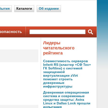
бытия
Каталоги
Об издании
зопасность
Лидеры
читательского
рейтинга
Совместимость серверов
Inferit RS (кластер «СФ Тех»
ГК Softline) с системой
защищенной
виртуализации zVirt
поможет строить
доверенные
инфраструктуры
Доверенная операционная
система и современные
средства защиты: Astra
Linux и Dallas Lock прошли
испытания