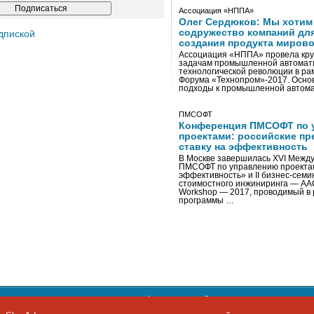
Ассоциация «НППА»
Олег Сердюков: Мы хотим
содружество компаний дл
дпиской
создания продукта мирово
Ассоциация «НППА» провела кру
задачам промышленной автомати
технологической революции в ра
Форума «Технопром»-2017. Осно
подходы к промышленной автома
ПМСОФТ
Конференция ПМСОФТ по 
проектами: российские пр
ставку на эффективность
В Москве завершилась XVI Межд
ПМСОФТ по управлению проекта
эффективность» и II бизнес-сем
стоимостного инжиниринга — AA
Workshop — 2017, проводимый в 
программы …
ости персональных данных
,
информация об авторских правах и п
фон: +7 495 974-22-60. Факс: +7 495 974-22-63. E-mail:
siteeditor@i