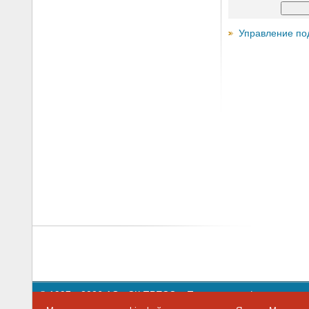
Управление по
© 1997—2026 АО «СК ПРЕСС».
Политика конфиденциальн
109147 г. Москва, ул. Марксистская, 34, строение 10. Теле