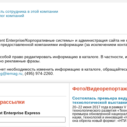
ть сотрудника в этой компании
лог компаний
igent Enterprise/Корпоративные системы» и администрация сайта не 
» предоставленной компаниями информации (за исключением конта
собой право редактировать информацию в каталоге. В частности, и
нно рекламные фразы.
кнет необходимость изменить информацию в каталоге, обращайтесь
og@iemag.ru
, (495) 974-2260.
Фото/Видеорепорта
Состоялась премьера вед
 рассылки
технологической выставк
20–22 июня 2017 года в рамках 
технологического развития «Тех
ent Enterprise Express
премьера обновленной национал
науки, технологий и инноваций 
она обрела новый формат: «НТ