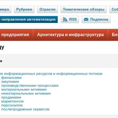
мера
Рубрики
Отрасли
Тематические обзоры
Со
 направления автоматизации
RSS
Подписка
 предприятия
Архитектура и инфраструктура
Бе
gy
я
я информационных ресурсов и информационных потоков
е финансами
 закупками
 производственными процессами
 материальными активами
 нематериальными активами
е продажами
 маркетингом
е персоналом
е послепродажным сервисом