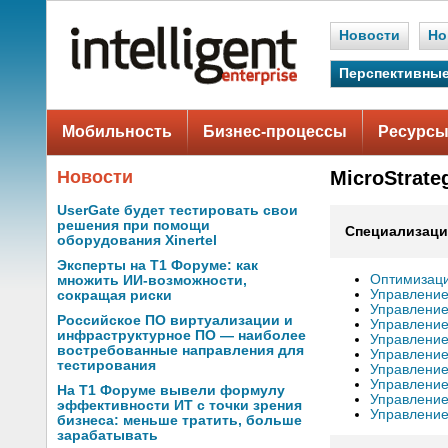
Новости
Но
Перспективные
Мобильность
Бизнес-процессы
Ресурсы
Новости
MicroStrate
UserGate будет тестировать свои
решения при помощи
Специализаци
оборудования Xinertel
Эксперты на Т1 Форуме: как
Оптимизаци
множить ИИ-возможности,
Управлени
сокращая риски
Управление
Российское ПО виртуализации и
Управление
инфраструктурное ПО — наиболее
Управление
востребованные направления для
Управление
тестирования
Управлени
Управление
На Т1 Форуме вывели формулу
Управлени
эффективности ИТ с точки зрения
Управлени
бизнеса: меньше тратить, больше
зарабатывать