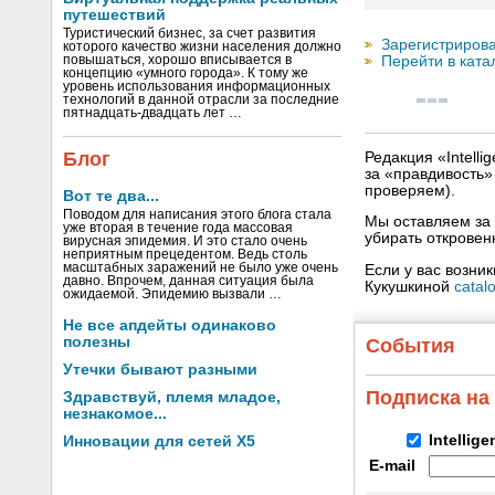
путешествий
Туристический бизнес, за счет развития
Зарегистрирова
которого качество жизни населения должно
Перейти в ката
повышаться, хорошо вписывается в
концепцию «умного города». К тому же
уровень использования информационных
технологий в данной отрасли за последние
пятнадцать-двадцать лет …
Блог
Редакция «Intell
за «правдивость
проверяем).
Вот те два...
Поводом для написания этого блога стала
Мы оставляем за 
уже вторая в течение года массовая
убирать открове
вирусная эпидемия. И это стало очень
неприятным прецедентом. Ведь столь
масштабных заражений не было уже очень
Если у вас возни
давно. Впрочем, данная ситуация была
Кукушкиной
catal
ожидаемой. Эпидемию вызвали …
Не все апдейты одинаково
полезны
События
Утечки бывают разными
Подписка на
Здравствуй, племя младое,
незнакомое...
Intellig
Инновации для сетей X5
E-mail