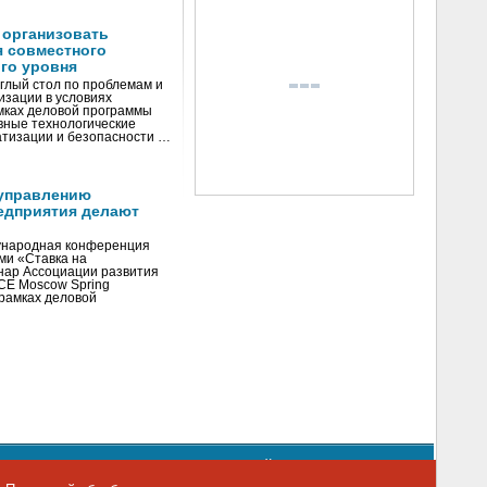
 организовать
я совместного
го уровня
глый стол по проблемам и
зации в условиях
мках деловой программы
вные технологические
тизации и безопасности …
управлению
едприятия делают
ународная конференция
ми «Ставка на
инар Ассоциации развития
CE Moscow Spring
рамках деловой
орядке использования материалов сайта
emag.ru
..