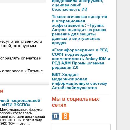
предложила инструмент,
оценивающий
безопасность ИИ
Технологическая синергия
и операционная
эффективность: «Группа
Астра» выводит на рынок
решение для защиты
данных в виртуальных
несут ответственности
средах
ктной, которую мы
«Газинформсервис» и РЕД
СОФТ подтвердили
справлять опечатки и
совместимость Ankey IDM и
РЕД АДМ Промышленная
редакция 2.0
 с запросом к Татьяне
БФТ-Холдинг
модернизировал
информационную систему
Алтайкрайимущества
жи
Мы в социальных
ущей национальной
сетях
и «НТИ ЭКСПО»
V Международного форума
нопром» состоялась
ьной выставки достижений
«НТИ ЭКСПО». В этом году
И ЭКСПО» — это …