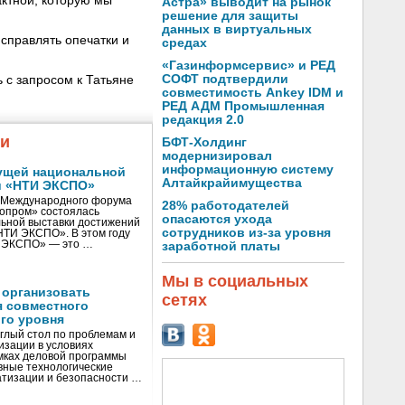
ктной, которую мы
Астра» выводит на рынок
решение для защиты
данных в виртуальных
справлять опечатки и
средах
«Газинформсервис» и РЕД
СОФТ подтвердили
 с запросом к Татьяне
совместимость Ankey IDM и
РЕД АДМ Промышленная
редакция 2.0
жи
БФТ-Холдинг
модернизировал
информационную систему
ущей национальной
Алтайкрайимущества
и «НТИ ЭКСПО»
V Международного форума
28% работодателей
нопром» состоялась
опасаются ухода
ьной выставки достижений
сотрудников из-за уровня
«НТИ ЭКСПО». В этом году
И ЭКСПО» — это …
заработной платы
Мы в социальных
 организовать
сетях
я совместного
го уровня
глый стол по проблемам и
зации в условиях
мках деловой программы
вные технологические
тизации и безопасности …