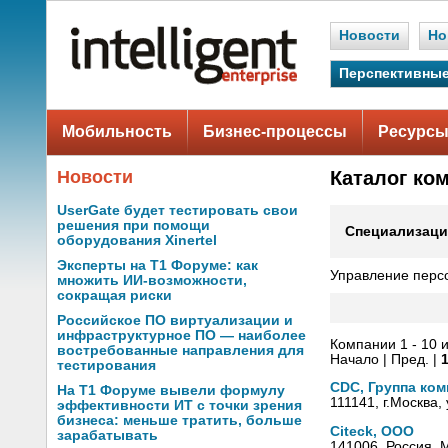
Новости
Но
Перспективные
Мобильность
Бизнес-процессы
Ресурсы
Новости
Каталог ко
UserGate будет тестировать свои
решения при помощи
Специализаци
оборудования Xinertel
Эксперты на Т1 Форуме: как
Управление перс
множить ИИ-возможности,
сокращая риски
Российское ПО виртуализации и
инфраструктурное ПО — наиболее
Компании 1 - 10 и
востребованные направления для
Начало | Пред. |
тестирования
CDC, Группа ко
На Т1 Форуме вывели формулу
111141, г.Москва,
эффективности ИТ с точки зрения
бизнеса: меньше тратить, больше
Citeck, ООО
зарабатывать
141006, Россия, 