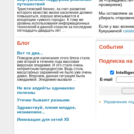
за «правдивость
путешествий
проверяем).
Туристический бизнес, за счет развития
которого качество жизни населения должно
Мы оставляем за 
повышаться, хорошо вписывается в
убирать открове
концепцию «умного города». К тому же
уровень использования информационных
Если у вас возни
технологий в данной отрасли за последние
Кукушкиной
catal
пятнадцать-двадцать лет …
Блог
События
Вот те два...
Поводом для написания этого блога стала
Подписка на
уже вторая в течение года массовая
вирусная эпидемия. И это стало очень
неприятным прецедентом. Ведь столь
Intellig
масштабных заражений не было уже очень
давно. Впрочем, данная ситуация была
E-mail
ожидаемой. Эпидемию вызвали …
Не все апдейты одинаково
полезны
Утечки бывают разными
Управление по
Здравствуй, племя младое,
незнакомое...
Инновации для сетей X5