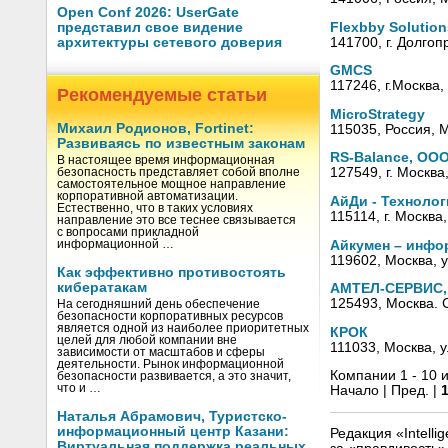
Open Conf 2026: UserGate
Flexbby Solutio
представил свое видение
141700, г. Долгоп
архитектуры сетевого доверия
GMCS
117246, г.Москва,
Рекомендуемые статьи
MicroStrategy
Михаил Родионов, Fortinet:
115035, Россия, М
Развиваясь по известным законам
RS-Balance, ОО
В настоящее время информационная
127549, г. Москва
безопасность представляет собой вполне
самостоятельное мощное направление
корпоративной автоматизации.
АйДи - Техноло
Естественно, что в таких условиях
115114, г. Москва
направление это все теснее связывается
с вопросами прикладной
Айкумен – инфо
информационной …
119602, Москва, у
Как эффективно противостоять
кибератакам
АМТЕЛ-СЕРВИС,
125493, Москва. 
На сегодняшний день обеспечение
безопасности корпоративных ресурсов
является одной из наиболее приоритетных
КРОК
целей для любой компании вне
111033, Москва, у
зависимости от масштабов и сферы
деятельности. Рынок информационной
Компании 1 - 10 и
безопасности развивается, а это значит,
что и …
Начало | Пред. |
Наталья Абрамович, Туристско-
информационный центр Казани:
Редакция «Intell
Виртуальная поддержка реальных