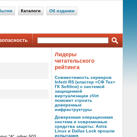
бытия
Каталоги
Об издании
зопасность
Лидеры
читательского
рейтинга
Совместимость серверов
Inferit RS (кластер «СФ Тех»
ГК Softline) с системой
защищенной
виртуализации zVirt
поможет строить
доверенные
инфраструктуры
Доверенная операционная
система и современные
средства защиты: Astra
Linux и Dallas Lock прошли
испытания
пус "А", офис 503