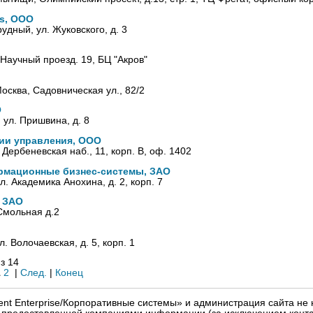
ns, ООО
рудный, ул. Жуковского, д. 3
 Научный проезд. 19, БЦ "Акров"
осква, Садовническая ул., 82/2
О
, ул. Пришвина, д. 8
гии управления, ООО
, Дербеневская наб., 11, корп. В, оф. 1402
рмационные бизнес-системы, ЗАО
л. Академика Анохина, д. 2, корп. 7
 ЗАО
Смольная д.2
л. Волочаевская, д. 5, корп. 1
з 14
1
2
|
След.
|
Конец
igent Enterprise/Корпоративные системы» и администрация сайта не 