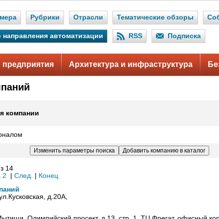
мера
Рубрики
Отрасли
Тематические обзоры
Со
 направления автоматизации
RSS
Подписка
 предприятия
Архитектура и инфраструктура
Бе
мпаний
я компании
оналом
з 14
1
2
|
След.
|
Конец
мпаний
 ул.Кусковская, д.20А,
Мытищи, Олимпийский просект, д.13, стр. 1, ТЦ Фрегат, офисный кор