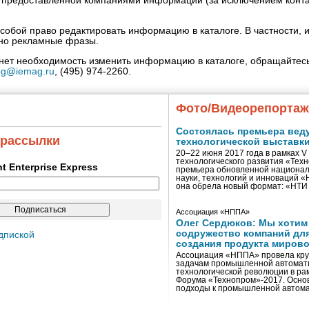
» предоставленной компаниями информации (за исключением конта
собой право редактировать информацию в каталоге. В частности, и
нно рекламные фразы.
кнет необходимость изменить информацию в каталоге, обращайтесь
og@iemag.ru
, (495) 974-2260.
Фото/Видеорепорта
Состоялась премьера вед
 рассылки
технологической выставк
20–22 июня 2017 года в рамках 
технологического развития «Тех
ent Enterprise Express
премьера обновленной национал
науки, технологий и инноваций 
она обрела новый формат: «НТ
Ассоциация «НППА»
Олег Сердюков: Мы хотим
содружество компаний дл
дпиской
создания продукта мирово
Ассоциация «НППА» провела кру
задачам промышленной автомати
технологической революции в ра
Форума «Технопром»-2017. Осно
подходы к промышленной автома