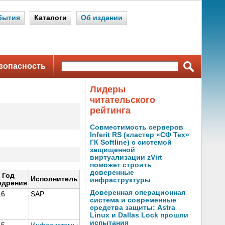
бытия
Каталоги
Об издании
зопасность
Лидеры
читательского
рейтинга
Совместимость серверов
Inferit RS (кластер «СФ Тех»
ГК Softline) с системой
защищенной
виртуализации zVirt
поможет строить
доверенные
Год
Исполнитель
инфраструктуры
едрения
Доверенная операционная
16
SAP
система и современные
средства защиты: Astra
Linux и Dallas Lock прошли
испытания