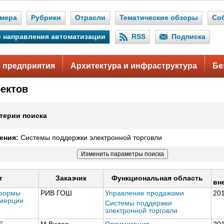
мера
Рубрики
Отрасли
Тематические обзоры
Со
 направления автоматизации
RSS
Подписка
 предприятия
Архитектура и инфраструктура
Бе
оектов
терии поиска
ения:
Системы поддержки электронной торговли
т
Заказчик
Функциональная область
вн
тформы
РИВ ГОШ
Управление продажами
20
ммерции
Системы поддержки
электронной торговли