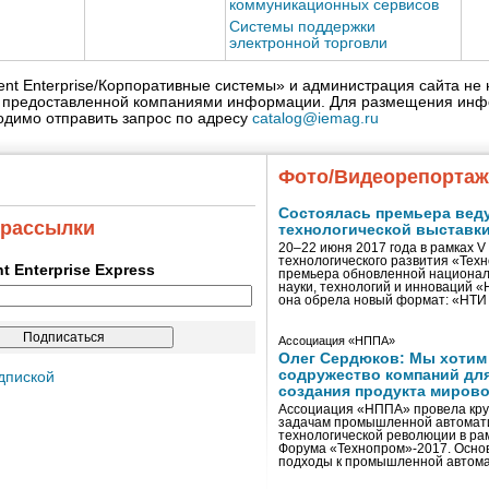
коммуникационных сервисов
Системы поддержки
электронной торговли
igent Enterprise/Корпоративные системы» и администрация сайта не 
» предоставленной компаниями информации. Для размещения инф
одимо отправить запрос по адресу
catalog@iemag.ru
Фото/Видеорепорта
Состоялась премьера вед
 рассылки
технологической выставк
20–22 июня 2017 года в рамках 
технологического развития «Тех
ent Enterprise Express
премьера обновленной национал
науки, технологий и инноваций 
она обрела новый формат: «НТ
Ассоциация «НППА»
Олег Сердюков: Мы хотим
содружество компаний дл
дпиской
создания продукта мирово
Ассоциация «НППА» провела кру
задачам промышленной автомати
технологической революции в ра
Форума «Технопром»-2017. Осно
подходы к промышленной автома