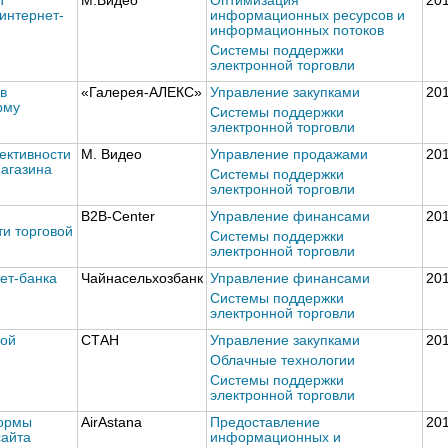
Т
М.Видео
Оптимизация
20
интернет-
информационных ресурсов и
информационных потоков
Системы поддержки
электронной торговли
в
«Галерея-АЛЕКС»
Управление закупками
20
рму
Системы поддержки
электронной торговли
ктивности
М. Видео
Управление продажами
20
агазина
Системы поддержки
электронной торговли
B2B-Center
Управление финансами
20
и торговой
Системы поддержки
электронной торговли
ет-банка
Чайнасельхозбанк
Управление финансами
20
Системы поддержки
электронной торговли
ной
СТАН
Управление закупками
20
Облачные технологии
Системы поддержки
электронной торговли
ормы
AirAstana
Предоставление
20
сайта
информационных и