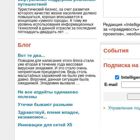
путешествий
Туристический бизнес, за счет развития
которого качество жизни населения должно
повышаться, хорошо вписывается в
концепцию «умного города». К тому же
Редакция «Intell
уровень использования информационных
технологий в данной отрасли за последние
за «правдивость
пятнадцать-двадцать лет …
проектов», необх
Блог
События
Вот те два...
Поводом для написания этого блога стала
Подписка на
уже вторая в течение года массовая
вирусная эпидемия. И это стало очень
неприятным прецедентом. Ведь столь
масштабных заражений не было уже очень
Intellig
давно. Впрочем, данная ситуация была
ожидаемой. Эпидемию вызвали …
E-mail
Не все апдейты одинаково
полезны
Утечки бывают разными
Управление по
Здравствуй, племя младое,
незнакомое...
Инновации для сетей X5