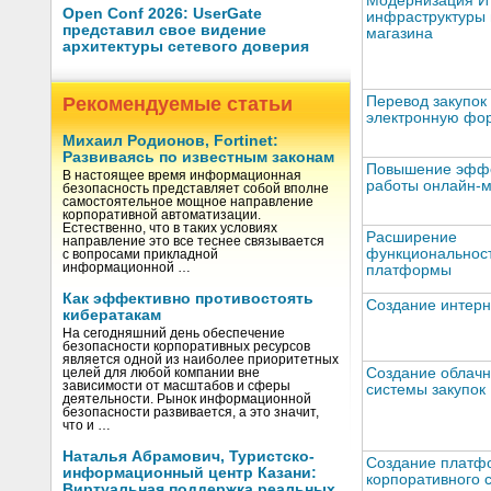
Модернизация И
Open Conf 2026: UserGate
инфраструктуры 
представил свое видение
магазина
архитектуры сетевого доверия
Рекомендуемые статьи
Перевод закупок 
электронную фо
Михаил Родионов, Fortinet:
Развиваясь по известным законам
Повышение эффе
В настоящее время информационная
работы онлайн-м
безопасность представляет собой вполне
самостоятельное мощное направление
корпоративной автоматизации.
Естественно, что в таких условиях
Расширение
направление это все теснее связывается
функциональност
с вопросами прикладной
информационной …
платформы
Как эффективно противостоять
Создание интерн
кибератакам
На сегодняшний день обеспечение
безопасности корпоративных ресурсов
является одной из наиболее приоритетных
Создание облач
целей для любой компании вне
зависимости от масштабов и сферы
системы закупок
деятельности. Рынок информационной
безопасности развивается, а это значит,
что и …
Наталья Абрамович, Туристско-
Создание платф
информационный центр Казани:
корпоративного 
Виртуальная поддержка реальных