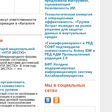
предложила инструмент,
оценивающий
безопасность ИИ
Технологическая синергия
и операционная
несут ответственности
эффективность: «Группа
ормации в «Каталоге
Астра» выводит на рынок
решение для защиты
данных в виртуальных
средах
жи
«Газинформсервис» и РЕД
СОФТ подтвердили
ущей национальной
совместимость Ankey IDM и
и «НТИ ЭКСПО»
РЕД АДМ Промышленная
V Международного форума
редакция 2.0
нопром» состоялась
ьной выставки достижений
БФТ-Холдинг
«НТИ ЭКСПО». В этом году
модернизировал
И ЭКСПО» — это …
информационную систему
Алтайкрайимущества
 организовать
Мы в социальных
я совместного
го уровня
сетях
глый стол по проблемам и
зации в условиях
мках деловой программы
вные технологические
тизации и безопасности …