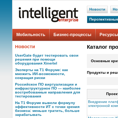
Новости
Но
Перспективные
Мобильность
Бизнес-процессы
Ресурсы
Новости
Каталог пр
UserGate будет тестировать свои
решения при помощи
Основные кри
оборудования Xinertel
Эксперты на Т1 Форуме: как
Продукты и реш
множить ИИ-возможности,
сокращая риски
Российское ПО виртуализации и
инфраструктурное ПО — наиболее
востребованные направления для
Проек
тестирования
Внедрение пла
На Т1 Форуме вывели формулу
электронной ко
эффективности ИТ с точки зрения
бизнеса: меньше тратить, больше
зарабатывать