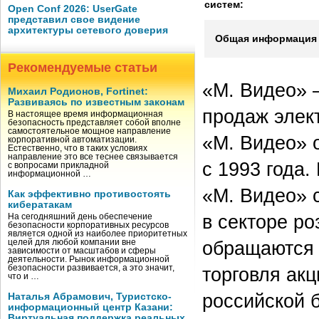
систем:
Open Conf 2026: UserGate
представил свое видение
архитектуры сетевого доверия
Общая информация 
Рекомендуемые статьи
«М. Видео» 
Михаил Родионов, Fortinet:
Развиваясь по известным законам
продаж элект
В настоящее время информационная
безопасность представляет собой вполне
самостоятельное мощное направление
«М. Видео» 
корпоративной автоматизации.
Естественно, что в таких условиях
направление это все теснее связывается
с 1993 года
с вопросами прикладной
информационной …
«М. Видео» 
Как эффективно противостоять
кибератакам
в секторе ро
На сегодняшний день обеспечение
безопасности корпоративных ресурсов
является одной из наиболее приоритетных
обращаются 
целей для любой компании вне
зависимости от масштабов и сферы
деятельности. Рынок информационной
безопасности развивается, а это значит,
торговля ак
что и …
российской 
Наталья Абрамович, Туристско-
информационный центр Казани:
Виртуальная поддержка реальных