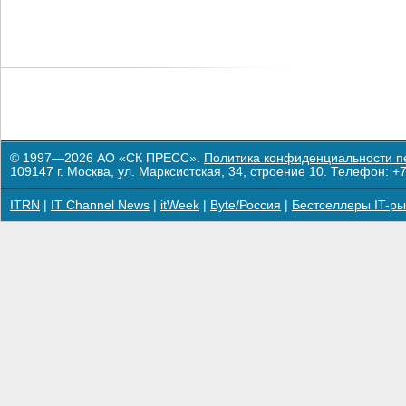
© 1997—2026 АО «СК ПРЕСС».
Политика конфиденциальности п
109147 г. Москва, ул. Марксистская, 34, строение 10. Телефон: +7
ITRN
|
IT Channel News
|
itWeek
|
Byte/Россия
|
Бестселлеры IT-ры