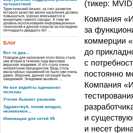
(тикер: MVID
путешествий
Туристический бизнес, за счет развития
которого качество жизни населения должно
повышаться, хорошо вписывается в
Компания «И
концепцию «умного города». К тому же
уровень использования информационных
технологий в данной отрасли за последние
за функцион
пятнадцать-двадцать лет …
коммерции «
Блог
до прикладн
Вот те два...
Поводом для написания этого блога стала
с потребнос
уже вторая в течение года массовая
вирусная эпидемия. И это стало очень
неприятным прецедентом. Ведь столь
постоянно м
масштабных заражений не было уже очень
давно. Впрочем, данная ситуация была
ожидаемой. Эпидемию вызвали …
Компания «И
Не все апдейты одинаково
полезны
тестировани
Утечки бывают разными
разработчика
Здравствуй, племя младое,
незнакомое...
и существую
Инновации для сетей X5
и несет фин