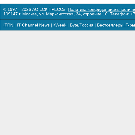
© 1997—2026 АО «СК ПРЕСС».
Политика конфиденциальности п
109147 г. Москва, ул. Марксистская, 34, строение 10. Телефон: +7
ITRN
|
IT Channel News
|
itWeek
|
Byte/Россия
|
Бестселлеры IT-ры