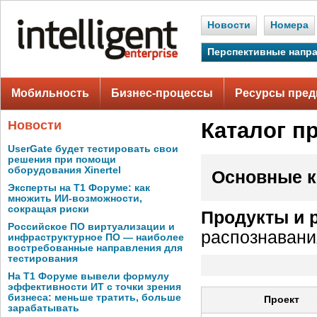
Новости
Номера
Перспективные напр
Мобильность
Бизнес-процессы
Ресурсы пред
Новости
Каталог п
UserGate будет тестировать свои
решения при помощи
оборудования Xinertel
Основные к
Эксперты на Т1 Форуме: как
множить ИИ-возможности,
сокращая риски
Продукты и 
Российское ПО виртуализации и
распознавани
инфраструктурное ПО — наиболее
востребованные направления для
тестирования
На Т1 Форуме вывели формулу
эффективности ИТ с точки зрения
бизнеса: меньше тратить, больше
Проект
зарабатывать