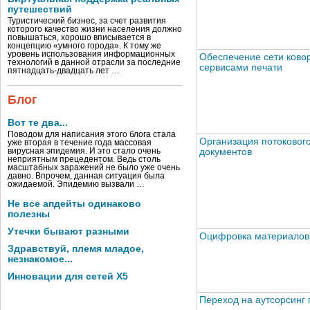
путешествий
Туристический бизнес, за счет развития
которого качество жизни населения должно
повышаться, хорошо вписывается в
концепцию «умного города». К тому же
уровень использования информационных
Обеспечение сети ково
технологий в данной отрасли за последние
сервисами печати
пятнадцать-двадцать лет …
Блог
Вот те два...
Поводом для написания этого блога стала
Организация потоковог
уже вторая в течение года массовая
вирусная эпидемия. И это стало очень
документов
неприятным прецедентом. Ведь столь
масштабных заражений не было уже очень
давно. Впрочем, данная ситуация была
ожидаемой. Эпидемию вызвали …
Не все апдейты одинаково
полезны
Утечки бывают разными
Оцифровка материалов
Здравствуй, племя младое,
незнакомое...
Инновации для сетей X5
Переход на аутсорсинг 