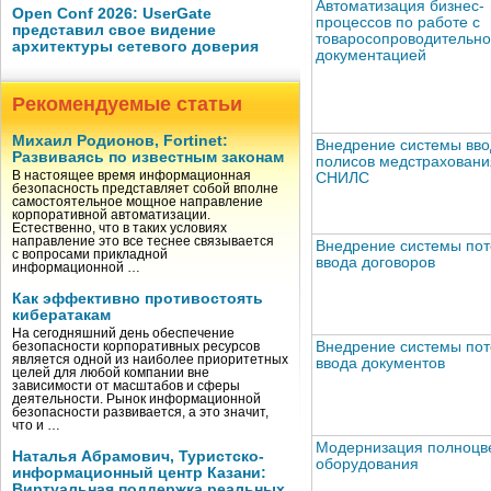
Автоматизация бизнес-
Open Conf 2026: UserGate
процессов по работе с
представил свое видение
товаросопроводительн
архитектуры сетевого доверия
документацией
Рекомендуемые статьи
Михаил Родионов, Fortinet:
Внедрение системы вво
Развиваясь по известным законам
полисов медстраховани
В настоящее время информационная
СНИЛС
безопасность представляет собой вполне
самостоятельное мощное направление
корпоративной автоматизации.
Естественно, что в таких условиях
направление это все теснее связывается
Внедрение системы пот
с вопросами прикладной
ввода договоров
информационной …
Как эффективно противостоять
кибератакам
На сегодняшний день обеспечение
Внедрение системы пот
безопасности корпоративных ресурсов
является одной из наиболее приоритетных
ввода документов
целей для любой компании вне
зависимости от масштабов и сферы
деятельности. Рынок информационной
безопасности развивается, а это значит,
что и …
Модернизация полноцв
Наталья Абрамович, Туристско-
оборудования
информационный центр Казани:
Виртуальная поддержка реальных