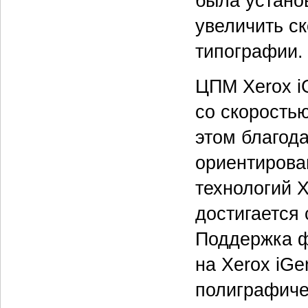
была устано
увеличить с
типографии.
ЦПМ Xerox i
со скоростью
этом благод
ориентирова
технологий X
достигается
Поддержка ф
на Xerox iG
полиграфиче