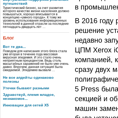
путешествий
в промышлен
Туристический бизнес, за счет развития
которого качество жизни населения должно
повышаться, хорошо вписывается в
концепцию «умного города». К тому же
В 2016 году
уровень использования информационных
технологий в данной отрасли за последние
пятнадцать-двадцать лет …
решение уста
Блог
недавно зап
Вот те два...
ЦПМ Xerox i
Поводом для написания этого блога стала
уже вторая в течение года массовая
компанией, 
вирусная эпидемия. И это стало очень
неприятным прецедентом. Ведь столь
масштабных заражений не было уже очень
давно. Впрочем, данная ситуация была
сразу двух 
ожидаемой. Эпидемию вызвали …
полиграфичес
Не все апдейты одинаково
полезны
5 Press был
Утечки бывают разными
Здравствуй, племя младое,
секцией и о
незнакомое...
Инновации для сетей X5
машин замени