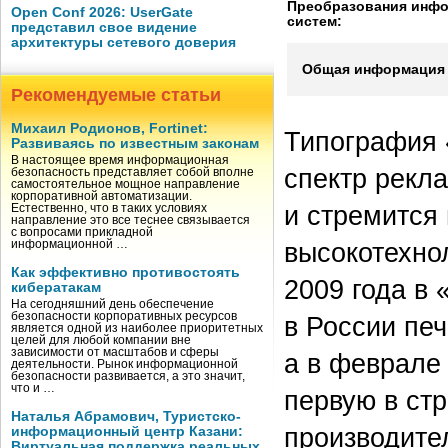
Преобразования инф
Open Conf 2026: UserGate
систем:
представил свое видение
архитектуры сетевого доверия
Общая информация 
Рекомендуемые статьи
Михаил Родионов, Fortinet:
Типография 
Развиваясь по известным законам
В настоящее время информационная
спектр рекл
безопасность представляет собой вполне
самостоятельное мощное направление
корпоративной автоматизации.
и стремится
Естественно, что в таких условиях
направление это все теснее связывается
с вопросами прикладной
высокотехно
информационной …
Как эффективно противостоять
2009 года в
кибератакам
На сегодняшний день обеспечение
безопасности корпоративных ресурсов
в России печ
является одной из наиболее приоритетных
целей для любой компании вне
зависимости от масштабов и сферы
а в феврале 
деятельности. Рынок информационной
безопасности развивается, а это значит,
что и …
первую в ст
Наталья Абрамович, Туристско-
производите
информационный центр Казани:
Виртуальная поддержка реальных