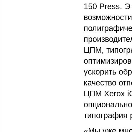
150 Press. 
возможности
полиграфиче
производите
ЦПМ, типогр
оптимизиров
ускорить обр
качество от
ЦПМ Xerox i
опционально
типография 
«Мы уже мно