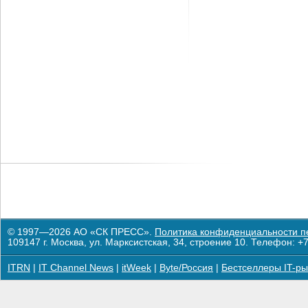
© 1997—2026 АО «СК ПРЕСС».
Политика конфиденциальности п
109147 г. Москва, ул. Марксистская, 34, строение 10. Телефон: +7
ITRN
|
IT Channel News
|
itWeek
|
Byte/Россия
|
Бестселлеры IT-ры