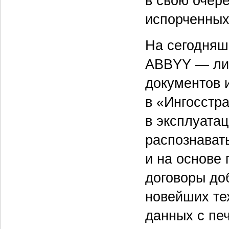
в свою очер
испорченных 
На сегодняш
ABBYY — лид
документов 
в «Ингосстр
в эксплуата
распознават
и на основе
договоры до
новейших те
данных с пе