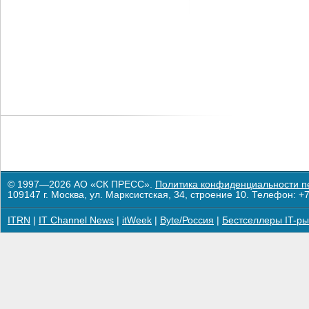
© 1997—2026 АО «СК ПРЕСС».
Политика конфиденциальности п
109147 г. Москва, ул. Марксистская, 34, строение 10. Телефон: +7
ITRN
|
IT Channel News
|
itWeek
|
Byte/Россия
|
Бестселлеры IT-ры