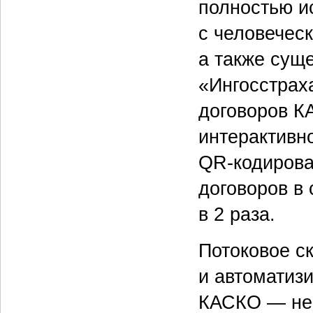
полностью и
с человечес
а также суще
«Ингосстраха
договоров К
интерактивн
QR-кодирова
договоров в
в 2 раза.
Потоковое с
и автоматиз
КАСКО — не 