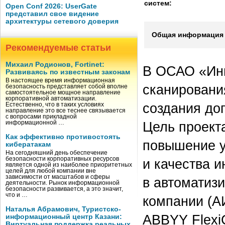
систем:
Open Conf 2026: UserGate
представил свое видение
архитектуры сетевого доверия
Общая информация 
Рекомендуемые статьи
Михаил Родионов, Fortinet:
В ОСАО «Инг
Развиваясь по известным законам
В настоящее время информационная
сканировани
безопасность представляет собой вполне
самостоятельное мощное направление
корпоративной автоматизации.
создания до
Естественно, что в таких условиях
направление это все теснее связывается
с вопросами прикладной
Цель проект
информационной …
Как эффективно противостоять
повышение у
кибератакам
На сегодняшний день обеспечение
безопасности корпоративных ресурсов
и качества 
является одной из наиболее приоритетных
целей для любой компании вне
зависимости от масштабов и сферы
в автоматиз
деятельности. Рынок информационной
безопасности развивается, а это значит,
что и …
компании (А
Наталья Абрамович, Туристско-
ABBYY Flexi
информационный центр Казани:
Виртуальная поддержка реальных