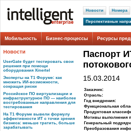
Новости
Номера
Перспективные напр
Мобильность
Бизнес-процессы
Ресурсы пред
Новости
Паспорт И
UserGate будет тестировать свои
потоковог
решения при помощи
оборудования Xinertel
15.03.2014
Эксперты на Т1 Форуме: как
множить ИИ-возможности,
сокращая риски
Заказчик:
Российское ПО виртуализации и
Отрасль:
инфраструктурное ПО — наиболее
Год внедрения:
востребованные направления для
Функциональная обла
тестирования
Продуктовая классиф
На Т1 Форуме вывели формулу
Мотивы выполнения п
эффективности ИТ с точки зрения
Генеральный подрядч
бизнеса: меньше тратить, больше
зарабатывать
Преобразования инф