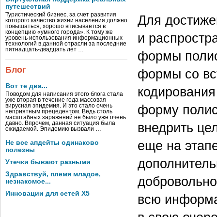
путешествий
Туристический бизнес, за счет развития
Для достиже
которого качество жизни населения должно
повышаться, хорошо вписывается в
концепцию «умного города». К тому же
и распростр
уровень использования информационных
технологий в данной отрасли за последние
пятнадцать-двадцать лет …
формы полис
Блог
формы со вс
Вот те два...
кодирования
Поводом для написания этого блога стала
уже вторая в течение года массовая
форму полис
вирусная эпидемия. И это стало очень
неприятным прецедентом. Ведь столь
масштабных заражений не было уже очень
давно. Впрочем, данная ситуация была
внедрить це
ожидаемой. Эпидемию вызвали …
еще на этап
Не все апдейты одинаково
полезны
дополнитель
Утечки бывают разными
Здравствуй, племя младое,
добровольно
незнакомое...
Инновации для сетей X5
всю информа