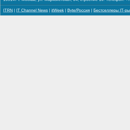
ITRN
|
IT Channel News
|
itWeek
|
Byte/Россия
|
Бестселлеры IT-ры