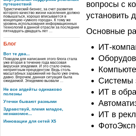
вопросы с к
путешествий
Туристический бизнес, за счет развития
установить 
которого качество жизни населения должно
повышаться, хорошо вписывается в
концепцию «умного города». К тому же
уровень использования информационных
технологий в данной отрасли за последние
Основные ра
пятнадцать-двадцать лет …
Блог
ИТ-компа
Вот те два...
Оборудов
Поводом для написания этого блога стала
уже вторая в течение года массовая
вирусная эпидемия. И это стало очень
Компьюте
неприятным прецедентом. Ведь столь
масштабных заражений не было уже очень
давно. Впрочем, данная ситуация была
Системы 
ожидаемой. Эпидемию вызвали …
Не все апдейты одинаково
ИТ в обр
полезны
Автомати
Утечки бывают разными
Здравствуй, племя младое,
ИТ в рек
незнакомое...
Инновации для сетей X5
ФотоЭксп