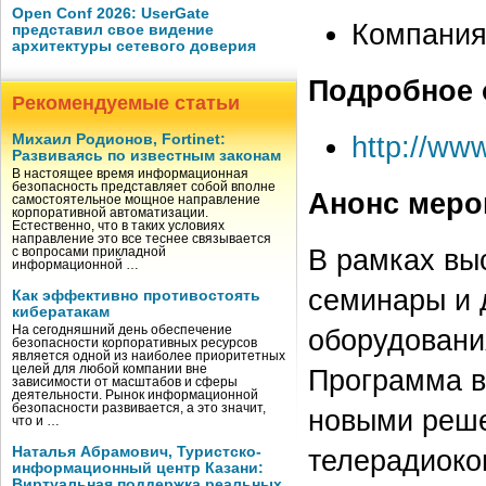
Open Conf 2026: UserGate
Компания
представил свое видение
архитектуры сетевого доверия
Подробное 
Рекомендуемые статьи
http://www.
Михаил Родионов, Fortinet:
Развиваясь по известным законам
В настоящее время информационная
безопасность представляет собой вполне
Анонс меро
самостоятельное мощное направление
корпоративной автоматизации.
Естественно, что в таких условиях
направление это все теснее связывается
В рамках вы
с вопросами прикладной
информационной …
семинары и 
Как эффективно противостоять
кибератакам
На сегодняшний день обеспечение
оборудовани
безопасности корпоративных ресурсов
является одной из наиболее приоритетных
целей для любой компании вне
Программа в
зависимости от масштабов и сферы
деятельности. Рынок информационной
безопасности развивается, а это значит,
новыми реше
что и …
Наталья Абрамович, Туристско-
телерадиоко
информационный центр Казани:
Виртуальная поддержка реальных