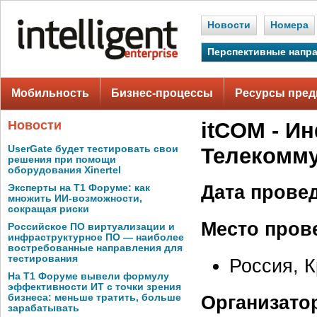
Новости
Номера
Перспективные напр
Мобильность
Бизнес-процессы
Ресурсы пред
Новости
itCOM - И
UserGate будет тестировать свои
Телекомм
решения при помощи
оборудования Xinertel
Дата прове
Эксперты на Т1 Форуме: как
множить ИИ-возможности,
сокращая риски
Место пров
Российское ПО виртуализации и
инфраструктурное ПО — наиболее
востребованные направления для
тестирования
Россия, 
На Т1 Форуме вывели формулу
эффективности ИТ с точки зрения
Организато
бизнеса: меньше тратить, больше
зарабатывать