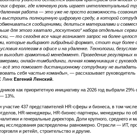
других сферах, где ключевую роль играет интеллектуальный тр
удаленная работа — это уже не просто возможность созвонит
о выстроить полноценную цифровую среду, в которой сотруд
 обмениваться сообщениями, делиться материалами и совме
ньше для этого хватало „лоскутного“ набора отдельных серви
ски, — то сегодня все чаще возникает запрос на более целос
ми, которые выбирают гибридный формат, стоит еще более с
условия коллегам в офисе и на удаленке. Технологии, безуслов
лан выходит грамотный менеджмент. Проведение регулярных 
амерами, онлайн-тимбилдинги, личная коммуникация с руково
— всё это помогает дистанционному сотруднику не выпадать
вовать себя частью команды»
, — рассказывает руководитель
С Линк
Евгений Ленский
.
дников как приоритетную инициативу на 2026 год выбрали 29% 
 — 13%.
и участие 437 представителей HR-сферы и бизнеса, в том числ
отделов, HR-менеджеры, HR-бизнес-партнеры, менеджеры по об
налитики и генеральные директора. Доли крупного, среднего и м
ниц исследования распределены равномерно. Отрасли — ИТ, п
торговля и ретейл, строительство и другие.