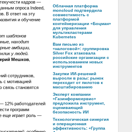
 текучести кадров —
Облачная платформа
данным опроса Indeed,
moncloud подтвердила
. В ответ на эту
совместимость с
азвития и обучение
платформой
контейнеризации «Боцман»
для управления
мультикластерами
 от шаблонов
Kubernetes
нные, находит
Вам письмо из
ерные амбиции,
«налоговой»: группировка
клик у людей.
Silver Fox атаковала
российские организации с
ерий Мешков
,
использованием новых
инструментов
Закупки ИИ-решений
ний сотрудников,
выросли в разы: рынок
ь с мотивацией
переходит от пилотов к
ю связь становятся
масштабированию
Эксперт компании
«Газинформсервис»
и — 12% работодателей
предложила инструмент,
оценивающий
чести программ
безопасность ИИ
е еще играет роль —
Технологическая синергия
и операционная
эффективность: «Группа
оискателей, особенно