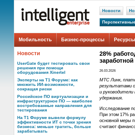
Новости
Но
Перспективные
Мобильность
Бизнес-процессы
Ресурсы
Новости
28% работо
заработной
UserGate будет тестировать свои
решения при помощи
26.03.2026
оборудования Xinertel
МТС Линк, плат
Эксперты на Т1 Форуме: как
множить ИИ-возможности,
результатами о
сокращая риски
и руководители 
Российское ПО виртуализации и
удержания.
инфраструктурное ПО — наиболее
востребованные направления для
Исследование по
тестирования
При этом 17% ра
На Т1 Форуме вывели формулу
основной меры п
эффективности ИТ с точки зрения
считают финансо
бизнеса: меньше тратить, больше
зарабатывать