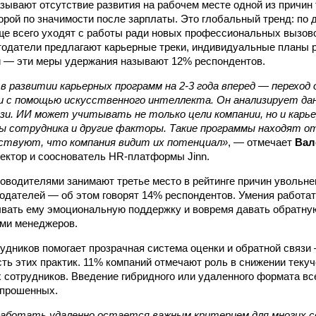
зывают отсутствие развития на рабочем месте одной из причин
торой по значимости после зарплаты. Это глобальный тренд: по 
е всего уходят с работы ради новых профессиональных вызовов
одатели предлагают карьерные треки, индивидуальные планы р
и — эти меры удержания называют 12% респондентов.
 в развитии карьерных программ на
2-3
года вперед — переход
ии с помощью искусственного интеллекта. Он анализирует да
зи. ИИ может учитывать не только цели компании, но и карь
ы сотрудника и другие факторы. Такие программы находят от
ствуют, что компания видит их потенциал»
, — отмечает
Вал
ектор и сооснователь HR-платформы Jinn.
оводителями занимают третье место в рейтинге причин увольне
одателей — об этом говорят 14% респондентов. Умения работат
ывать ему эмоциональную поддержку и вовремя давать обратну
ми менеджеров.
удников помогает прозрачная система оценки и обратной связ
ть этих практик. 11% компаний отмечают роль в снижении теку
 сотрудников. Введение гибридного или удаленного формата вс
опрошенных.
аботать удаленно остается важным критерием для многих с