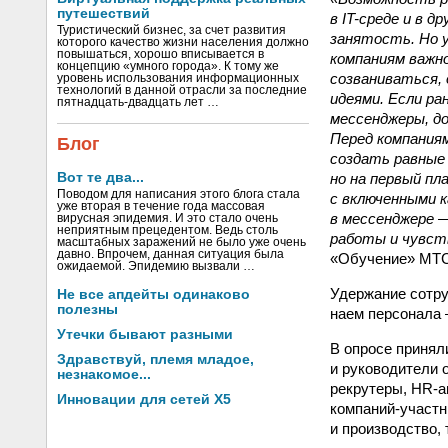
путешествий
в IT-среде и в 
Туристический бизнес, за счет развития
занятость. Но 
которого качество жизни населения должно
повышаться, хорошо вписывается в
компаниям важн
концепцию «умного города». К тому же
созваниваться,
уровень использования информационных
технологий в данной отрасли за последние
идеями. Если ра
пятнадцать-двадцать лет …
мессенджеры, до
Перед компания
Блог
создать равные 
но на первый п
Вот те два...
Поводом для написания этого блога стала
с включенными к
уже вторая в течение года массовая
в мессенджере 
вирусная эпидемия. И это стало очень
неприятным прецедентом. Ведь столь
работы и чувст
масштабных заражений не было уже очень
давно. Впрочем, данная ситуация была
«Обучение» МТ
ожидаемой. Эпидемию вызвали …
Удержание сотру
Не все апдейты одинаково
полезны
наем персонала
Утечки бывают разными
В опросе принял
Здравствуй, племя младое,
и руководители 
незнакомое...
рекрутеры, HR-а
Инновации для сетей X5
компаний-участ
и производство, 