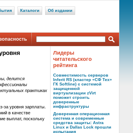
бытия
Каталоги
Об издании
зопасность
 уровня
Лидеры
читательского
рейтинга
Совместимость серверов
ты, делится
Inferit RS (кластер «СФ Тех»
рофессионалы
ГК Softline) с системой
защищенной
 актуальных практиках
виртуализации zVirt
поможет строить
доверенные
з-за уровня зарплаты.
инфраструктуры
мий в качестве
Доверенная операционная
ие выплат, поскольку
система и современные
средства защиты: Astra
Linux и Dallas Lock прошли
испытания