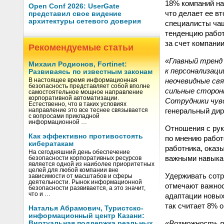
18% компаний на
Open Conf 2026: UserGate
что делает ее в
представил свое видение
архитектуры сетевого доверия
специалисты чащ
тенденцию работ
за счет компани
Рекомендуемые статьи
«Главный тренд
Михаил Родионов, Fortinet:
к персонализац
Развиваясь по известным законам
неочевидные свя
В настоящее время информационная
безопасность представляет собой вполне
сильные сторон
самостоятельное мощное направление
корпоративной автоматизации.
Сотрудники чув
Естественно, что в таких условиях
генеральный дир
направление это все теснее связывается
с вопросами прикладной
информационной …
Отношения с рук
Как эффективно противостоять
по мнению работ
кибератакам
работника, оказ
На сегодняшний день обеспечение
важными навыка
безопасности корпоративных ресурсов
является одной из наиболее приоритетных
целей для любой компании вне
Удерживать сотр
зависимости от масштабов и сферы
деятельности. Рынок информационной
отмечают важнос
безопасности развивается, а это значит,
что и …
адаптации новых
так считает 8% 
Наталья Абрамович, Туристско-
информационный центр Казани:
«Возможность р
Виртуальная поддержка реальных