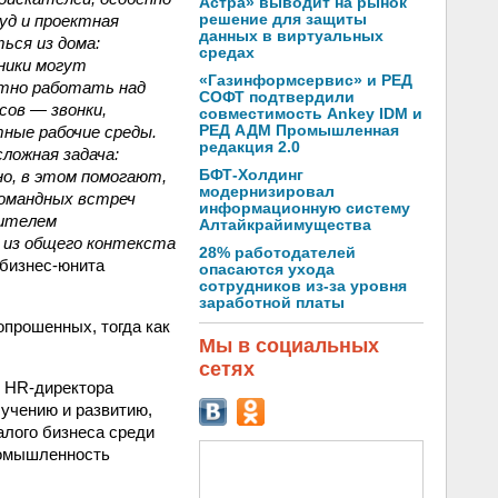
Астра» выводит на рынок
уд и проектная
решение для защиты
данных в виртуальных
ься из дома:
средах
ники могут
«Газинформсервис» и РЕД
стно работать над
СОФТ подтвердили
сов — звонки,
совместимость Ankey IDM и
тные рабочие среды.
РЕД АДМ Промышленная
редакция 2.0
ложная задача:
но, в этом помогают,
БФТ-Холдинг
модернизировал
командных встреч
информационную систему
дителем
Алтайкрайимущества
 из общего контекста
28% работодателей
 бизнес-юнита
опасаются ухода
сотрудников из-за уровня
заработной платы
опрошенных, тогда как
Мы в социальных
сетях
е HR-директора
учению и развитию,
алого бизнеса среди
ромышленность