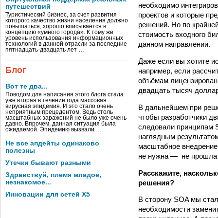
необходимо интегриров
путешествий
проектов и которые пр
Туристический бизнес, за счет развития
которого качество жизни населения должно
решений. Но по крайне
повышаться, хорошо вписывается в
концепцию «умного города». К тому же
стоимость входного би
уровень использования информационных
данном направлении.
технологий в данной отрасли за последние
пятнадцать-двадцать лет …
Даже если вы хотите и
Блог
например, если рассчи
объёмам лицензировани
Вот те два...
двадцать тысяч доллар
Поводом для написания этого блога стала
уже вторая в течение года массовая
В дальнейшем при реш
вирусная эпидемия. И это стало очень
неприятным прецедентом. Ведь столь
чтобы разработчики дв
масштабных заражений не было уже очень
давно. Впрочем, данная ситуация была
следовали принципам S
ожидаемой. Эпидемию вызвали …
наглядным результатом
Не все апдейты одинаково
масштабное внедрение 
полезны
не нужна — не прошла
Утечки бывают разными
Расскажите, наскольк
Здравствуй, племя младое,
ре­шения?
незнакомое...
Инновации для сетей X5
В сторону SOA мы стали
необходимости заменит