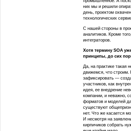
промышленное. А поско
них мы и решили опира
день, проектом охваче
технологических серви
С нашей стороны в про
аналитиков. Кроме тог
интеграторов.
Хотя термину SOA уже 
принципы, до сих по
Да, на практике такая 
движемся, что строим.
зафиксировать — созда
участников, как внутре
идея, ее внедрение не
компании, и неважно, с
форматов и моделей да
существуют общепризна
нет. Что же касается м
И несмотря на заявлен
кирпичиков собрать ну
еще крайне мало.