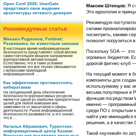
Open Conf 2026: UserGate
Максим Штенцов:
Я сч
представил свое видение
Это идеология и принц
архитектуры сетевого доверия
Рекомендую поступател
силами проанализирова
Рекомендуемые статьи
посмотреть, какими сер
Михаил Родионов, Fortinet:
позволит погрузиться 
Развиваясь по известным законам
В настоящее время информационная
Поскольку SOA — это п
безопасность представляет собой вполне
самостоятельное мощное направление
огромных бюджетов. Ес
корпоративной автоматизации.
дорогой фитнес-клуб —
Естественно, что в таких условиях
направление это все теснее связывается
с вопросами прикладной
На текущий момент в б
информационной …
компоненты для создан
Как эффективно противостоять
используемому у вас ин
кибератакам
весьма популярные в Р
На сегодняшний день обеспечение
безопасности корпоративных ресурсов
функции посредством W
является одной из наиболее приоритетных
целей для любой компании вне
имен­но — программный
зависимости от масштабов и сферы
среди ПО с открытым ко
деятельности. Рынок информационной
безопасности развивается, а это значит,
найти уже имеющийся в
что и …
решения, а в качестве 
Наталья Абрамович, Туристско-
информационный центр Казани:
Такой «нулевой» по за
Виртуальная поддержка реальных