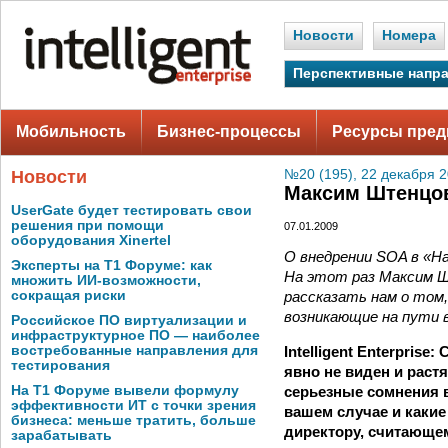
Новости
Номера
Перспективные напр
Мобильность
Бизнес-процессы
Ресурсы пред
Новости
№20 (195), 22 декабря 2
Максим Штенцов
UserGate будет тестировать свои
решения при помощи
07.01.2009
оборудования Xinertel
О внедрении SOA в «На
Эксперты на Т1 Форуме: как
На этот раз Максим Ш
множить ИИ-возможности,
рассказать нам о том
сокращая риски
возникающие на пути 
Российское ПО виртуализации и
инфраструктурное ПО — наиболее
Intelligent Enterpris
востребованные направления для
тестирования
явно не виден и растя
серьезные сомнения в
На Т1 Форуме вывели формулу
эффективности ИТ с точки зрения
вашем случае и какие
бизнеса: меньше тратить, больше
директору, считающе
зарабатывать