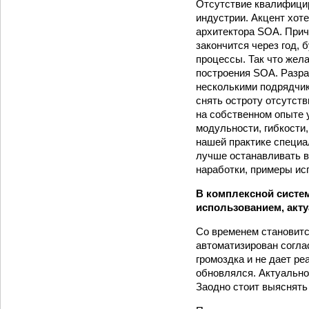
Отсутствие квалифицир
индуст­рии. Акцент хот
архитектора SOA. Прич
закончится через год, 
процессы. Так что жел
построения SOA. Разра
несколькими подрядчик
снять остроту отсутств
на собственном опыте 
модульности, гибкости
нашей практике специал
лучше останавливать в
наработки, примеры ис
В комплексной систем
использованием, акт
Со временем становитс
автоматизирован соглас
громоздка и не дает ре
обновлялся. Актуально
Заодно стоит выяснять