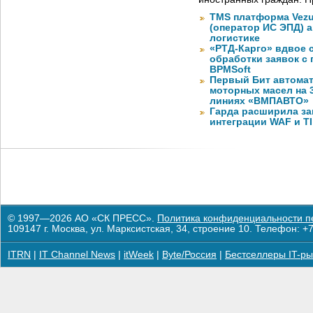
TMS платформа Vezu
(оператор ИС ЭПД) 
логистике
«РТД-Карго» вдвое 
обработки заявок с
BPMSoft
Первый Бит автома
моторных масел на 
линиях «ВМПАВТО»
Гарда расширила за
интеграции WAF и TI
© 1997—2026 АО «СК ПРЕСС».
Политика конфиденциальности п
109147 г. Москва, ул. Марксистская, 34, строение 10. Телефон: +7
ITRN
|
IT Channel News
|
itWeek
|
Byte/Россия
|
Бестселлеры IT-ры