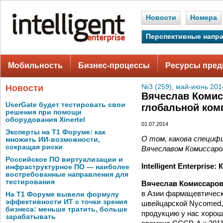
Новости
Номера
Перспективные напр
Мобильность
Бизнес-процессы
Ресурсы пред
Новости
№3 (259), май-июнь 201
Вячеслав Комис
UserGate будет тестировать свои
глобальной ком
решения при помощи
оборудования Xinertel
01.07.2014
Эксперты на Т1 Форуме: как
О том, какова специфи
множить ИИ-возможности,
сокращая риски
Вячеславом Комиссаро
Российское ПО виртуализации и
Intelligent Enterpris
инфраструктурное ПО — наиболее
востребованные направления для
тестирования
Вячеслав Комиссаро
в Азии фармацевтическ
На Т1 Форуме вывели формулу
эффективности ИТ с точки зрения
швейцарской Nycomed, 
бизнеса: меньше тратить, больше
продукцию у нас хорош
зарабатывать