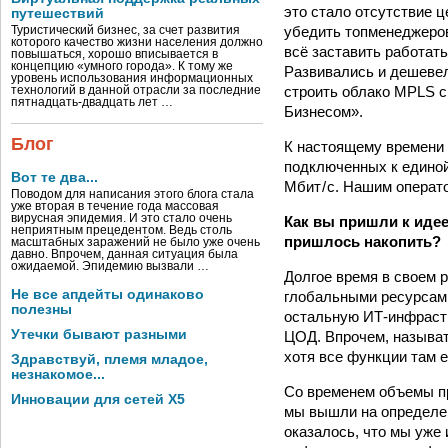
это стало отсутствие 
путешествий
убедить топ­менеджеро
Туристический бизнес, за счет развития
которого качество жизни населения должно
всё заставить работат
повышаться, хорошо вписывается в
концепцию «умного города». К тому же
Развивались и дешевел
уровень использования информационных
строить облако MPLS с
технологий в данной отрасли за последние
пятнадцать-двадцать лет …
Бизнесом».
Блог
К настоящему времени 
подключенных к единой
Вот те два...
Мбит / с. Нашим опера
Поводом для написания этого блога стала
уже вторая в течение года массовая
вирусная эпидемия. И это стало очень
Как вы пришли к идее
неприятным прецедентом. Ведь столь
пришлось накопить?
масштабных заражений не было уже очень
давно. Впрочем, данная ситуация была
ожидаемой. Эпидемию вызвали …
Долгое время в своем 
Не все апдейты одинаково
глобальными ресурсами 
полезны
остальную ИТ-инфрастр
Утечки бывают разными
ЦОД. Впрочем, называт
хотя все функции там е
Здравствуй, племя младое,
незнакомое...
Со временем объемы пр
Инновации для сетей X5
мы вышли на определен
оказалось, что мы уже