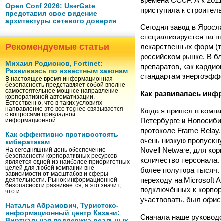
времена СССР. А к 201
Open Conf 2026: UserGate
приступила к строител
представил свое видение
архитектуры сетевого доверия
Сегодня завод в Яросл
специализируется на в
Рекомендуемые статьи
лекарственных форм (т
российском рынке. В б
Михаил Родионов, Fortinet:
препаратов, как кардио
Развиваясь по известным законам
стандартам энергоэффе
В настоящее время информационная
безопасность представляет собой вполне
самостоятельное мощное направление
Как развивалась инфр
корпоративной автоматизации.
Естественно, что в таких условиях
направление это все теснее связывается
Когда я пришел в компа
с вопросами прикладной
Петербурге и Новосиби
информационной …
протоколе Frame Relay
Как эффективно противостоять
очень низкую пропускну
кибератакам
Novell Netware, для ко
На сегодняшний день обеспечение
безопасности корпоративных ресурсов
количество персонала. 
является одной из наиболее приоритетных
целей для любой компании вне
более полутора тысяч. 
зависимости от масштабов и сферы
переходу на Microsoft 
деятельности. Рынок информационной
безопасности развивается, а это значит,
подключённых к корпор
что и …
участвовать, был офис 
Наталья Абрамович, Туристско-
информационный центр Казани:
Сначала наше руководс
Виртуальная поддержка реальных