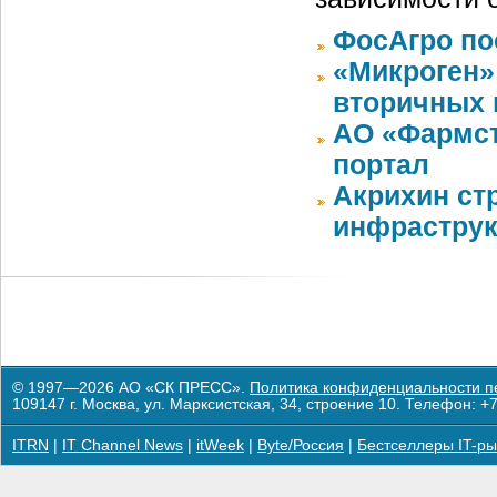
ФосАгро по
«Микроген»
вторичных 
АО «Фармст
портал
Акрихин ст
инфраструк
© 1997—2026 АО «СК ПРЕСС».
Политика конфиденциальности п
109147 г. Москва, ул. Марксистская, 34, строение 10. Телефон: +7
ITRN
|
IT Channel News
|
itWeek
|
Byte/Россия
|
Бестселлеры IT-ры