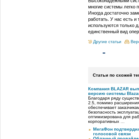
Высоконадежными сист
многие системы легко 
Иногда достаточно заме
работать. У нас есть и
используются только д
единственный вид опер
Другие статьи
Вер
Статьи по схожей те
Компания BLAZAR вып
версию системы Blazar
Благодаря ряду существ
2.5, помимо расширени
обеспечивает заказчик
безопасность эксплуата
оптимизирована для раб
корпоративных …
МегаФон подтвердил
голосовой связи
Облачный провайде