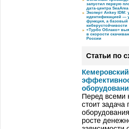
запустил первую пло
дата-центра SeaArea
Эксперт Ankey IDM:
идентификацией — у
функция, а базовый
киберустойчивости
«Турбо Облако» выя
в скорости скачива
России
Статьи по 
Кемеровский
эффективнос
оборудовани
Перед всеми
стоит задача
оборудования
росте денежн
зависимости 