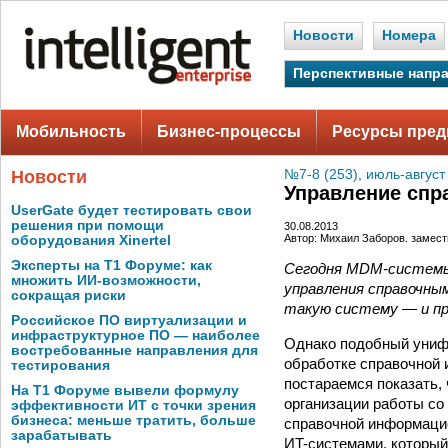
Новости
Номера
Перспективные напр
Мобильность
Бизнес-процессы
Ресурсы пред
Новости
№7-8 (253), июль-август
Управление спр
UserGate будет тестировать свои
решения при помощи
30.08.2013
Автор: Михаил Заборов. замест
оборудования Xinertel
Эксперты на Т1 Форуме: как
Сегодня MDM-системы 
множить ИИ-возможности,
управления справочным
сокращая риски
такую систему — и пр
Российское ПО виртуализации и
инфраструктурное ПО — наиболее
Однако подобный унифи
востребованные направления для
обработке справочной 
тестирования
постараемся показать,
На Т1 Форуме вывели формулу
организации работы со
эффективности ИТ с точки зрения
бизнеса: меньше тратить, больше
справочной информаци
зарабатывать
ИT-системами, который