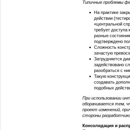
Типичные проблемы фе
На практике закр
действии (тестир
«центральной спр
требует доступа 
разные состояния
подтверждено пол
Сложность констр
зачастую превосх
Затрудняется диа
задействовано сл
разобраться с ни
Такую конструкци
создавать дополн
подобных действи
При использовании ин
оборачивается тем, ч
проект изменений, пр
стороны разработчико
Консолидация и расп