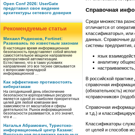
Open Conf 2026: UserGate
представил свое видение
Справочная инфо
архитектуры сетевого доверия
Среди множества разно
отличается от операти
Рекомендуемые статьи
классификаторы», или 
Михаил Родионов, Fortinet:
данных. Справочные д
Развиваясь по известным законам
системы предприятия, а
В настоящее время информационная
безопасность представляет собой вполне
язык взаимодейс
самостоятельное мощное направление
корпоративной автоматизации.
аналитику общеко
Естественно, что в таких условиях
направление это все теснее связывается
настраиваемость,
с вопросами прикладной
информационной …
В российской практике
Как эффективно противостоять
справочная информаци
кибератакам
(обязательность) испо
На сегодняшний день обеспечение
безопасности корпоративных ресурсов
«справочников» (подоб
является одной из наиболее приоритетных
целей для любой компании вне
зависимости от масштабов и сферы
Справочная информация
деятельности. Рынок информационной
и т.д.) и классифицир
безопасности развивается, а это значит,
что и …
Классификаторы служат
Наталья Абрамович, Туристско-
от целей и способов и
информационный центр Казани:
Виртуальная поддержка реальных