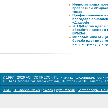
Иллюзия приватност
превратили ИИ-диал
товар
Профессиональное о
благодаря обновлени
«Диасофт»
«РТД-Карго» вдвое 
обработки заявок с
BPMSoft
Мировые инвестиции
борьба идет не за те
инфраструктуру и д
© 1997—2026 АО «СК ПРЕСС».
Политика конфиденциальности п
109147 г. Москва, ул. Марксистская, 34, строение 10. Телефон: +7
ITRN
|
IT Channel News
|
itWeek
|
Byte/Россия
|
Бестселлеры IT-ры