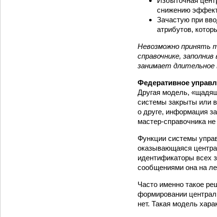
Избыточная цент
снижению эффект
Зачастую при вво
атрибутов, котор
Невозможно принять т
справочнике, заполни
занимает длительное 
Федеративное управл
Другая модель, «щадящ
системы закрыты или в
о друге, информация з
мастер-справочника не
Функции системы управ
оказывающаяся центра
идентификаторы всех з
сообщениями она на ле
Часто именно такое ре
формировании централ
нет. Такая модель хар