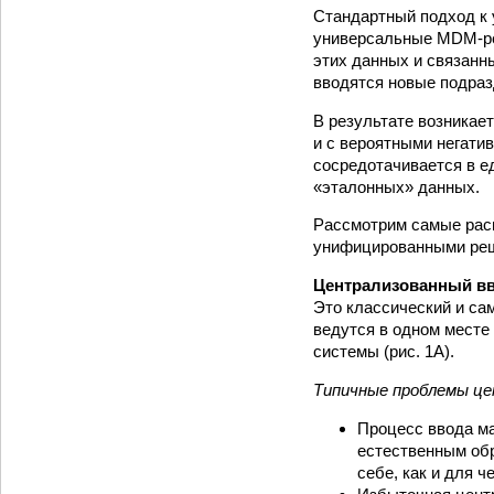
Стандартный подход к 
универсальные MDM-ре
этих данных и связанн
вводятся новые подраз
В результате возникае
и с вероятными негати
сосредотачивается в е
«эталонных» данных.
Рассмотрим самые рас
унифицированными ре
Централизованный в
Это классический и са
ведутся в одном месте
системы (рис. 1А).
Типичные проблемы це
Процесс ввода ма
естественным об
себе, как и для ч