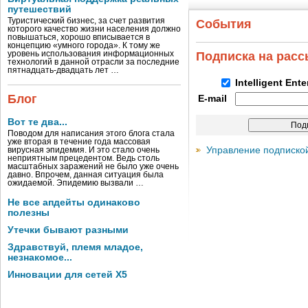
путешествий
Туристический бизнес, за счет развития
События
которого качество жизни населения должно
повышаться, хорошо вписывается в
концепцию «умного города». К тому же
уровень использования информационных
Подписка на рас
технологий в данной отрасли за последние
пятнадцать-двадцать лет …
Intelligent Ent
Блог
E-mail
Вот те два...
Поводом для написания этого блога стала
уже вторая в течение года массовая
Управление подписко
вирусная эпидемия. И это стало очень
неприятным прецедентом. Ведь столь
масштабных заражений не было уже очень
давно. Впрочем, данная ситуация была
ожидаемой. Эпидемию вызвали …
Не все апдейты одинаково
полезны
Утечки бывают разными
Здравствуй, племя младое,
незнакомое...
Инновации для сетей X5