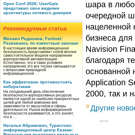
шара в любо
Open Conf 2026: UserGate
представил свое видение
архитектуры сетевого доверия
очередной ша
нацеленной 
Рекомендуемые статьи
бизнеса для
Михаил Родионов, Fortinet:
Развиваясь по известным законам
Navision Fin
В настоящее время информационная
безопасность представляет собой вполне
самостоятельное мощное направление
благодаря те
корпоративной автоматизации.
Естественно, что в таких условиях
направление это все теснее связывается
основанной н
с вопросами прикладной
информационной …
Application 
Как эффективно противостоять
кибератакам
2000, так и 
На сегодняшний день обеспечение
безопасности корпоративных ресурсов
является одной из наиболее приоритетных
целей для любой компании вне
Другие ново
зависимости от масштабов и сферы
деятельности. Рынок информационной
безопасности развивается, а это значит,
что и …
Наталья Абрамович, Туристско-
информационный центр Казани:
Виртуальная поддержка реальных