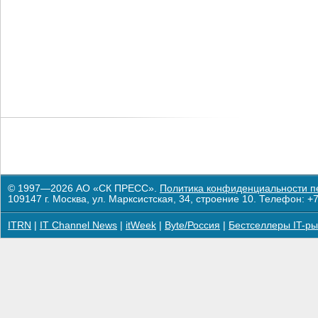
© 1997—2026 АО «СК ПРЕСС».
Политика конфиденциальности п
109147 г. Москва, ул. Марксистская, 34, строение 10. Телефон: +7
ITRN
|
IT Channel News
|
itWeek
|
Byte/Россия
|
Бестселлеры IT-ры