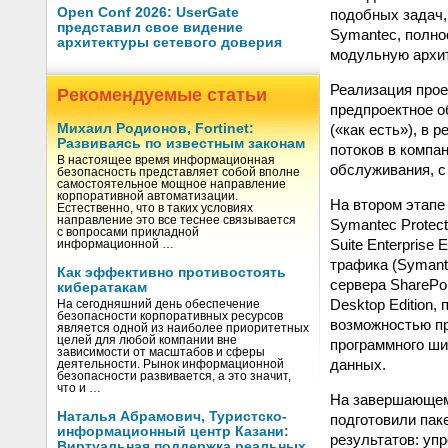
Open Conf 2026: UserGate
подобных задач,
представил свое видение
Symаntec, полно
архитектуры сетевого доверия
модульную архит
Реализация прое
Рекомендуемые статьи
предпроектное о
(«как есть»), в
Михаил Родионов, Fortinet:
Развиваясь по известным законам
потоков в компа
В настоящее время информационная
обслуживания, с
безопасность представляет собой вполне
самостоятельное мощное направление
корпоративной автоматизации.
На втором этапе
Естественно, что в таких условиях
направление это все теснее связывается
Symantec Protect
с вопросами прикладной
Suite Enterprise 
информационной …
трафика (Symante
Как эффективно противостоять
сервера SharePo
кибератакам
Desktop Edition
На сегодняшний день обеспечение
безопасности корпоративных ресурсов
возможностью пр
является одной из наиболее приоритетных
целей для любой компании вне
программного ш
зависимости от масштабов и сферы
данных.
деятельности. Рынок информационной
безопасности развивается, а это значит,
что и …
На завершающем 
Наталья Абрамович, Туристско-
подготовили пак
информационный центр Казани:
результатов: уп
Виртуальная поддержка реальных