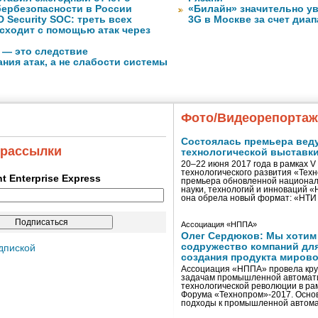
бербезопасности в России
«Билайн» значительно ув
 Security SOC: треть всех
3G в Москве за счет диа
сходит с помощью атак через
 — это следствие
ния атак, а не слабости системы
Фото/Видеорепорта
Состоялась премьера вед
 рассылки
технологической выставк
20–22 июня 2017 года в рамках 
технологического развития «Тех
ent Enterprise Express
премьера обновленной национал
науки, технологий и инноваций 
она обрела новый формат: «НТ
Ассоциация «НППА»
Олег Сердюков: Мы хотим
содружество компаний дл
дпиской
создания продукта мирово
Ассоциация «НППА» провела кру
задачам промышленной автомати
технологической революции в ра
Форума «Технопром»-2017. Осно
подходы к промышленной автома