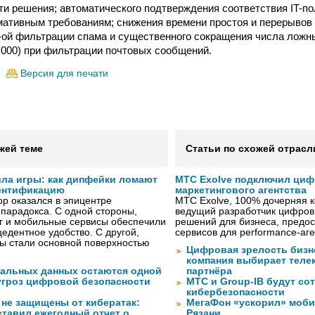
ти решения; автоматического подтверждения соответствия IT-п
ативным требованиям; снижения времени простоя и перерывов 
ой фильтрации спама и существенного сокращения числа ложн
0 000) при фильтрации почтовых сообщений.
Версия для печати
жей теме
Статьи по схожей отрасл
ила игры: как дипфейки ломают
МТС Exolve подключил ци
ентификацию
маркетингового агентства
р оказался в эпицентре
МТС Exolve, 100% дочерняя
 парадокса. С одной стороны,
ведущий разработчик цифро
г и мобильные сервисы обеспечили
решений для бизнеса, предос
едентное удобство. С другой,
сервисов для performance-аген
ы стали основной поверхностью
Цифровая зрелость бизне
компания выбирает телек
нальных данных остаются одной
партнёра
угроз цифровой безопасности
МТС и Group-IB будут со
кибербезопасности
 не защищены от кибератак:
МегаФон «ускорил» моби
ставил ежегодный отчет о
Рязани