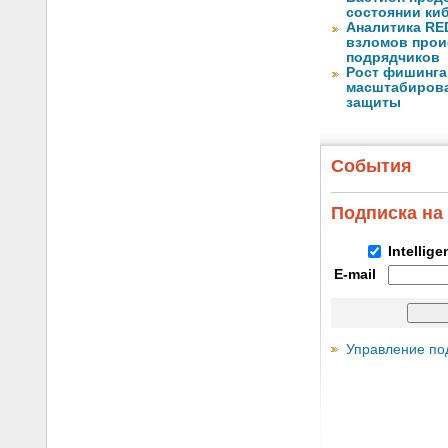
состоянии ки
Аналитика RED
взломов прои
подрядчиков
Рост фишинга
масштабирова
защиты
События
Подписка на
Intellig
E-mail
Управление по