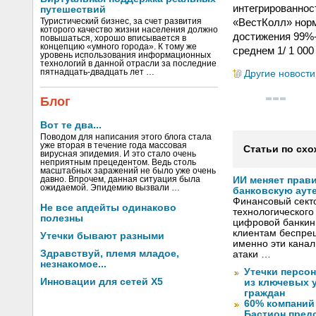
интегрированнос
путешествий
«ВестКолл» норм
Туристический бизнес, за счет развития
которого качество жизни населения должно
достижения 99%-
повышаться, хорошо вписывается в
концепцию «умного города». К тому же
среднем 1/ 1 00
уровень использования информационных
технологий в данной отрасли за последние
пятнадцать-двадцать лет …
Другие новости
Блог
Вот те два...
Поводом для написания этого блога стала
уже вторая в течение года массовая
Статьи по схо
вирусная эпидемия. И это стало очень
неприятным прецедентом. Ведь столь
масштабных заражений не было уже очень
давно. Впрочем, данная ситуация была
ИИ меняет прав
ожидаемой. Эпидемию вызвали …
банковскую аут
Финансовый секто
Не все апдейты одинаково
технологического
полезны
цифровой банкин
клиентам беспрец
Утечки бывают разными
именно эти канал
Здравствуй, племя младое,
атаки …
незнакомое...
Утечки персо
Инновации для сетей X5
из ключевых 
граждан
60% компаний
Бастион пред