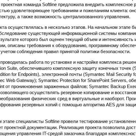
 проектная команда Softline предложила внедрить комплексное 
стью удовлетворяющее требованиям и пожеланиям клиента: оно
ектуру, а также возможность централизованного управления.
кта осуществлялась в несколько этапов. На начальном этапе 
бследование существующей информационной системы компании 
 результате которого был оценен текущий объем и интенсивност
нии, описаны требования к оборудованию, программному обеспе
 учетом соблюдения правил принятой политики безопасности.
 проводилась работа по установке и настройке комплекса реше
ion Suite, обеспечившего комплексную защиту конечных точек (S
Edition for Endpoints), электронной почты (Symantec Mail Security 
c Web Gateway); Symantec Protection for SharePoint Servers, о
int от проникновения зараженных файлов; Symantec Backup Exe
, позволяющего осуществлять резервное копирование и восстано
еобразования физических сред в виртуальные и наоборот. Про
ифрования резервных копий с помощью алгоритма AES для защ
этапе специалисты Softline провели тестирование установлен
ет проектной документации. Реализация проекта позволила до
рощения управления IT-средой заказчика благодаря комплекснос