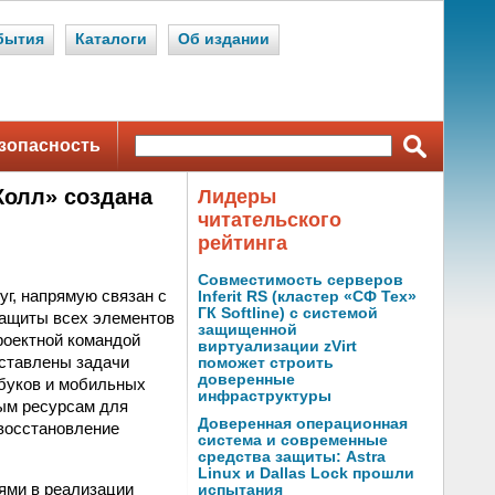
бытия
Каталоги
Об издании
зопасность
Колл» создана
Лидеры
читательского
рейтинга
Совместимость серверов
г, напрямую связан с
Inferit RS (кластер «СФ Тех»
ГК Softline) с системой
защиты всех элементов
защищенной
роектной командой
виртуализации zVirt
оставлены задачи
поможет строить
доверенные
тбуков и мобильных
инфраструктуры
ным ресурсам для
Доверенная операционная
 восстановление
система и современные
средства защиты: Astra
Linux и Dallas Lock прошли
ями в реализации
испытания