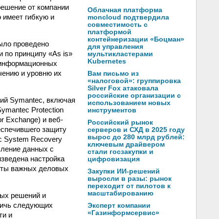
решение от компании
Облачная платформа
 имеет гибкую и
moncloud подтвердила
совместимость с
платформой
контейнеризации «Боцман»
было проведено
для управления
по принципу «As is»
мультикластерами
Kubernetes
ь информационных
чению и уровню их
Вам письмо из
«налоговой»: группировка
Silver Fox атаковала
российские организации с
ний Symantec, включая
использованием новых
ymantec Protection
инструментов
for Exchange) и веб-
Российский рынок
беспечившего защиту
серверов и СХД в 2025 году
вырос до 280 млрд рублей:
c System Recovery
ключевым драйвером
вление данных с
стали госзакупки и
изведена настройка
цифровизация
иты важных деловых
Закупки ИИ-решений
выросли в разы: рынок
переходит от пилотов к
масштабированию
ных решений и
стичь следующих
Эксперт компании
«Газинформсервис»
ти и