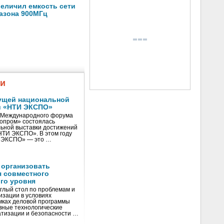
еличил емкость сети
пазона 900МГц
жи
ущей национальной
и «НТИ ЭКСПО»
V Международного форума
нопром» состоялась
ьной выставки достижений
«НТИ ЭКСПО». В этом году
И ЭКСПО» — это …
 организовать
я совместного
го уровня
глый стол по проблемам и
зации в условиях
мках деловой программы
вные технологические
тизации и безопасности …