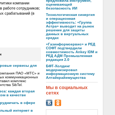
предложила инструмент,
олитики компании
оценивающий
в работе сотрудников;
безопасность ИИ
ых срабатываний (в
Технологическая синергия
и операционная
эффективность: «Группа
Астра» выводит на рынок
решение для защиты
данных в виртуальных
средах
«Газинформсервис» и РЕД
СОФТ подтвердили
совместимость Ankey IDM и
и
РЕД АДМ Промышленная
редакция 2.0
фровые сервисы для
БФТ-Холдинг
модернизировал
 компания ПАО «МТС» и
информационную систему
вых коммуникационных
Алтайкрайимущества
тавил комплекс
тства SibTel.
Мы в социальных
са: каждая вторая
сетях
ом в качестве
трудничать в сфере
льный интернет в