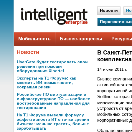
Новости
Но
Перспективные
Мобильность
Бизнес-процессы
Ресурсы
Новости
В Санкт-Пе
комплексна
UserGate будет тестировать свои
решения при помощи
14 июля 2011 г.
оборудования Xinertel
Эксперты на Т1 Форуме: как
Бизнес компании
множить ИИ-возможности,
активной деятел
сокращая риски
корпоративной и
Российское ПО виртуализации и
Softline, котора
инфраструктурное ПО — наиболее
минимизации неж
востребованные направления для
тестирования
устройств от вр
мобильных сотру
На Т1 Форуме вывели формулу
эффективности ИТ с точки зрения
корпоративных д
бизнеса: меньше тратить, больше
зарабатывать
Обладая высшим 