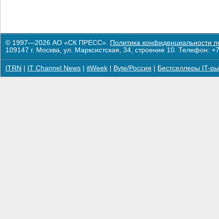
© 1997—2026 АО «СК ПРЕСС».
Политика конфиденциальности п
109147 г. Москва, ул. Марксистская, 34, строение 10. Телефон: +7
ITRN
|
IT Channel News
|
itWeek
|
Byte/Россия
|
Бестселлеры IT-ры