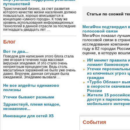
путешествий
Туристический бизнес, за счет развития
которого качество жизни населения должно
Статьи по схожей те
повышаться, хорошо вписывается в
концепцию «умного города». К тому же
уровень использования информационных
технологий в данной отрасли за последние
МегаФон подтвердил в
пятнадцать-двадцать лет …
голосовой связи
МегаФон показал лучшие
голосовой связи в стран
Блог
исследование компании
году в 82 городах Росси
Вот те два...
оценке, в которую вошл
Поводом для написания этого блога стала
уже вторая в течение года массовая
ИИ меняет правила 
вирусная эпидемия. И это стало очень
ломают банковскую
неприятным прецедентом. Ведь столь
Утечки персональны
масштабных заражений не было уже очень
из ключевых угроз 
давно. Впрочем, данная ситуация была
ожидаемой. Эпидемию вызвали …
граждан
«Турбо Облако» выя
Не все апдейты одинаково
в скорости скачива
полезны
России
Жители 15 российск
Утечки бывают разными
доступ к парковочн
мобильного интерне
Здравствуй, племя младое,
незнакомое...
Инновации для сетей X5
События