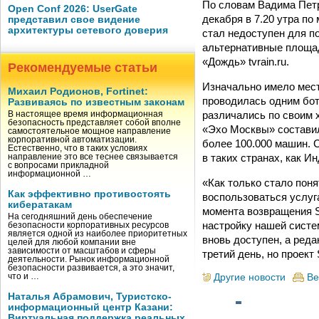
По словам Вадима Петро
Open Conf 2026: UserGate
декабря в 7.20 утра по
представил свое видение
архитектуры сетевого доверия
стал недоступен для п
альтернативные площад
«Дождь» tvrain.ru.
Рекомендуемые статьи
Изначально имело место
Михаил Родионов, Fortinet:
проводилась одним бот
Развиваясь по известным законам
различались по своим 
В настоящее время информационная
безопасность представляет собой вполне
«Эхо Москвы» составил
самостоятельное мощное направление
корпоративной автоматизации.
более 100.000 машин. 
Естественно, что в таких условиях
в таких странах, как И
направление это все теснее связывается
с вопросами прикладной
информационной …
«Как только стало пон
Как эффективно противостоять
воспользоваться услуга
кибератакам
момента возвращения Sl
На сегодняшний день обеспечение
настройку нашей систем
безопасности корпоративных ресурсов
является одной из наиболее приоритетных
вновь доступен, а ред
целей для любой компании вне
зависимости от масштабов и сферы
третий день, но проект
деятельности. Рынок информационной
безопасности развивается, а это значит,
Другие новости
Ве
что и …
Наталья Абрамович, Туристско-
информационный центр Казани:
Виртуальная поддержка реальных