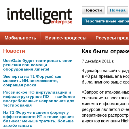
Новости
Номера
Перспективные напр
Мобильность
Бизнес-процессы
Ресурсы пред
Новости
Как были отраж
UserGate будет тестировать свои
7 декабря 2011 г.
решения при помощи
оборудования Xinertel
4 декабря на сайты рад
в 40 раз превышала нор
Эксперты на Т1 Форуме: как
множить ИИ-возможности,
была намного выше сре
сокращая риски
«Запрос от атакованны
Российское ПО виртуализации и
инфраструктурное ПО — наиболее
специалисты восстанов
востребованные направления для
живем в информационно
тестирования
ресурсов является оче
На Т1 Форуме вывели формулу
оперативное распростр
эффективности ИТ с точки зрения
директор компании High
бизнеса: меньше тратить, больше
зарабатывать