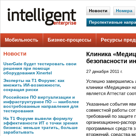
Новости
Номера
Перспективные напр
Мобильность
Бизнес-процессы
Ресурсы пред
Новости
Клиника «Медиц
безопасности и
UserGate будет тестировать свои
решения при помощи
27 декабря 2011 г.
оборудования Xinertel
Эксперты на Т1 Форуме: как
Успешно завершились 
множить ИИ-возможности,
клиники «Медицина» на
сокращая риски
является Аттестат соо
Российское ПО виртуализации и
инфраструктурное ПО — наиболее
Указанные события яви
востребованные направления для
совместной работы сот
тестирования
требований по защите
На Т1 Форуме вывели формулу
организационно-распор
эффективности ИТ с точки зрения
бизнеса: меньше тратить, больше
программных средств 
зарабатывать
вторжений, средства м