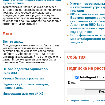
путешествий
Утечки персональны
из ключевых угроз 
Туристический бизнес, за счет развития
которого качество жизни населения должно
граждан
повышаться, хорошо вписывается в
60% компаний не за
концепцию «умного города». К тому же
Бастион представил
уровень использования информационных
состоянии кибербез
технологий в данной отрасли за последние
пятнадцать-двадцать лет …
Аналитика RED Secur
взломов происходит
подрядчиков
Блог
Рост фишинга — это
масштабирования ат
Вот те два...
защиты
Поводом для написания этого блога стала
уже вторая в течение года массовая
вирусная эпидемия. И это стало очень
неприятным прецедентом. Ведь столь
События
масштабных заражений не было уже очень
давно. Впрочем, данная ситуация была
ожидаемой. Эпидемию вызвали …
Подписка на рас
Не все апдейты одинаково
полезны
Intelligent Ent
Утечки бывают разными
E-mail
Здравствуй, племя младое,
незнакомое...
Инновации для сетей X5
Управление подписко