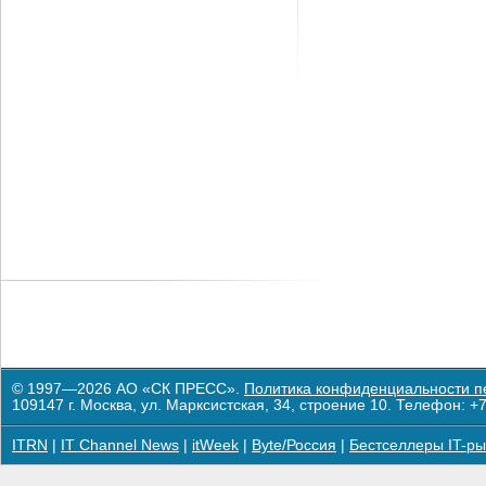
© 1997—2026 АО «СК ПРЕСС».
Политика конфиденциальности п
109147 г. Москва, ул. Марксистская, 34, строение 10. Телефон: +7
ITRN
|
IT Channel News
|
itWeek
|
Byte/Россия
|
Бестселлеры IT-ры