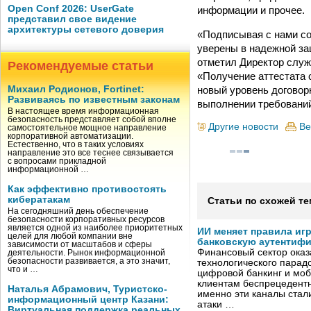
Open Conf 2026: UserGate
информации и прочее.
представил свое видение
архитектуры сетевого доверия
«Подписывая с нами со
уверены в надежной за
отметил Директор слу
Рекомендуемые статьи
«Получение аттестата 
новый уровень договор
Михаил Родионов, Fortinet:
Развиваясь по известным законам
выполнении требовани
В настоящее время информационная
безопасность представляет собой вполне
Другие новости
Ве
самостоятельное мощное направление
корпоративной автоматизации.
Естественно, что в таких условиях
направление это все теснее связывается
с вопросами прикладной
информационной …
Как эффективно противостоять
кибератакам
Статьи по схожей те
На сегодняшний день обеспечение
безопасности корпоративных ресурсов
является одной из наиболее приоритетных
ИИ меняет правила иг
целей для любой компании вне
банковскую аутентиф
зависимости от масштабов и сферы
Финансовый сектор оказ
деятельности. Рынок информационной
безопасности развивается, а это значит,
технологического парадо
что и …
цифровой банкинг и мо
клиентам беспрецедентн
Наталья Абрамович, Туристско-
именно эти каналы стал
информационный центр Казани:
атаки …
Виртуальная поддержка реальных