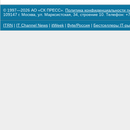
© 1997—2026 АО «СК ПРЕСС».
Политика конфиденциальности п
109147 г. Москва, ул. Марксистская, 34, строение 10. Телефон: +7
ITRN
|
IT Channel News
|
itWeek
|
Byte/Россия
|
Бестселлеры IT-ры