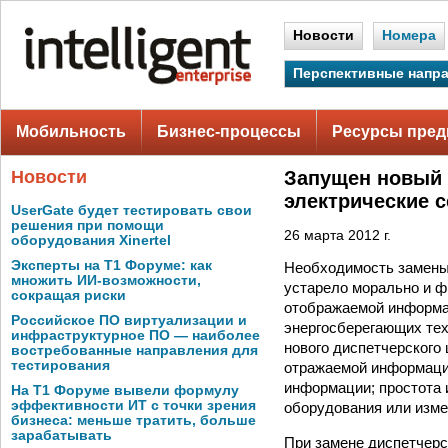
Новости
Номера
Перспективные напр
Мобильность
Бизнес-процессы
Ресурсы пред
Новости
Запущен новый 
электрические с
UserGate будет тестировать свои
решения при помощи
26 марта 2012 г.
оборудования Xinertel
Эксперты на Т1 Форуме: как
Необходимость замены 
множить ИИ-возможности,
устарело морально и ф
сокращая риски
отображаемой информа
Российское ПО виртуализации и
энергосберегающих тех
инфраструктурное ПО — наиболее
нового диспетчерского
востребованные направления для
тестирования
отражаемой информации
информации; простота 
На Т1 Форуме вывели формулу
эффективности ИТ с точки зрения
оборудования или изме
бизнеса: меньше тратить, больше
зарабатывать
При замене диспетчерс