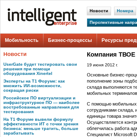
Новости
Номера
Перспективные напр
Мобильность
Бизнес-процессы
Ресурсы пред
Новости
Компания ТВОЕ 
UserGate будет тестировать свои
19 июня 2012 г.
решения при помощи
оборудования Xinertel
Основные бизнес-процес
пополнение зоны подбо
Эксперты на Т1 Форуме: как
множить ИИ-возможности,
склада выполняются те
сокращая риски
мобильных терминалов
Российское ПО виртуализации и
инфраструктурное ПО — наиболее
С помощью мобильных 
востребованные направления для
сотрудниками склада, 
тестирования
единицы товара значит
На Т1 Форуме вывели формулу
Осуществляется контро
эффективности ИТ с точки зрения
облегчилась работа ад
бизнеса: меньше тратить, больше
зарабатывать
Специалист Microsoft 