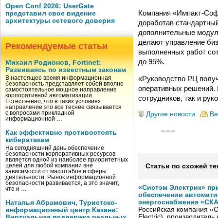
Open Conf 2026: UserGate
Компания «Импакт-Софт
представил свое видение
архитектуры сетевого доверия
доработав стандартны
дополнительные модули
делают управление би
Рекомендуемые статьи
выполненных работ со
до 95%.
Михаил Родионов, Fortinet:
Развиваясь по известным законам
«Руководство РЦ получ
В настоящее время информационная
безопасность представляет собой вполне
оперативных решений. 
самостоятельное мощное направление
корпоративной автоматизации.
сотрудников, так и ру
Естественно, что в таких условиях
направление это все теснее связывается
с вопросами прикладной
Другие новости
Ве
информационной …
Как эффективно противостоять
кибератакам
На сегодняшний день обеспечение
безопасности корпоративных ресурсов
является одной из наиболее приоритетных
целей для любой компании вне
Статьи по схожей те
зависимости от масштабов и сферы
деятельности. Рынок информационной
безопасности развивается, а это значит,
«Систэм Электрик» пр
что и …
обеспечении автомати
энергоснабжения «СК
Наталья Абрамович, Туристско-
Российская компания «С
информационный центр Казани:
Electric), производител
Виртуальная поддержка реальных