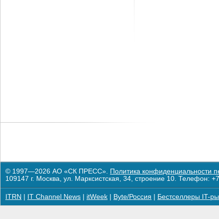
© 1997—2026 АО «СК ПРЕСС».
Политика конфиденциальности п
109147 г. Москва, ул. Марксистская, 34, строение 10. Телефон: +7
ITRN
|
IT Channel News
|
itWeek
|
Byte/Россия
|
Бестселлеры IT-ры