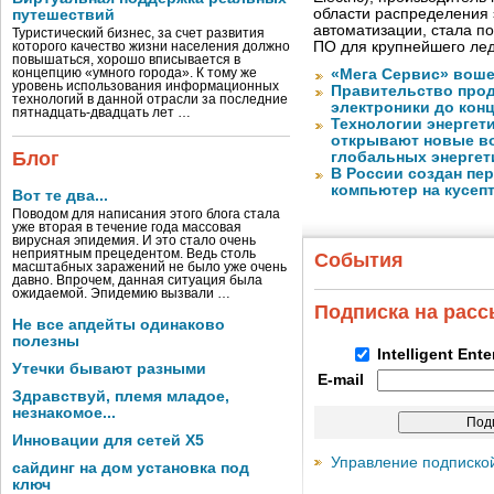
области распределения 
путешествий
автоматизации, стала п
Туристический бизнес, за счет развития
ПО для крупнейшего лед
которого качество жизни населения должно
повышаться, хорошо вписывается в
концепцию «умного города». К тому же
«Мега Сервис» воше
уровень использования информационных
Правительство про
технологий в данной отрасли за последние
электроники до конц
пятнадцать-двадцать лет …
Технологии энергет
открывают новые в
Блог
глобальных энергет
В России создан пе
компьютер на кусеп
Вот те два...
Поводом для написания этого блога стала
уже вторая в течение года массовая
вирусная эпидемия. И это стало очень
неприятным прецедентом. Ведь столь
События
масштабных заражений не было уже очень
давно. Впрочем, данная ситуация была
ожидаемой. Эпидемию вызвали …
Подписка на рас
Не все апдейты одинаково
полезны
Intelligent Ent
Утечки бывают разными
E-mail
Здравствуй, племя младое,
незнакомое...
Инновации для сетей X5
Управление подписко
сайдинг на дом установка под
ключ