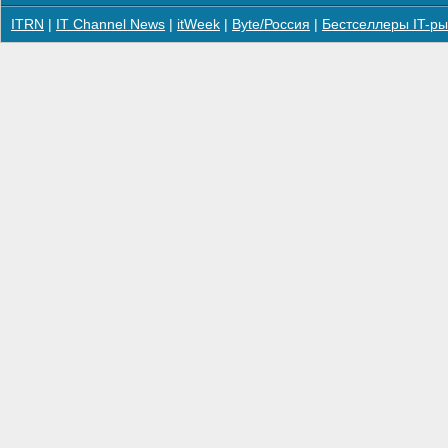
ITRN
|
IT Channel News
|
itWeek
|
Byte/Россия
|
Бестселлеры IT-ры