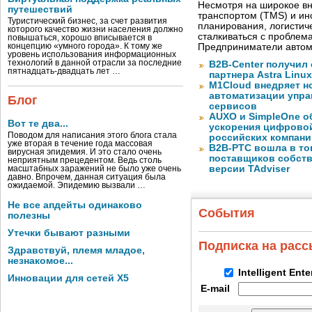
Несмотря на широкое в
путешествий
транспортом (TMS) и ин
Туристический бизнес, за счет развития
планирования, логистич
которого качество жизни населения должно
сталкиваться с проблем
повышаться, хорошо вписывается в
концепцию «умного города». К тому же
Предприниматели автом
уровень использования информационных
технологий в данной отрасли за последние
B2B-Center получил 
пятнадцать-двадцать лет …
партнера Astra Linux
M1Cloud внедряет н
автоматизации упра
Блог
сервисов
AUXO и SimpleOne о
Вот те два...
ускорения цифрово
Поводом для написания этого блога стала
российских компани
уже вторая в течение года массовая
B2B-РТС вошла в то
вирусная эпидемия. И это стало очень
поставщиков собст
неприятным прецедентом. Ведь столь
версии TAdviser
масштабных заражений не было уже очень
давно. Впрочем, данная ситуация была
ожидаемой. Эпидемию вызвали …
Не все апдейты одинаково
События
полезны
Утечки бывают разными
Подписка на рас
Здравствуй, племя младое,
незнакомое...
Intelligent Ent
Инновации для сетей X5
E-mail