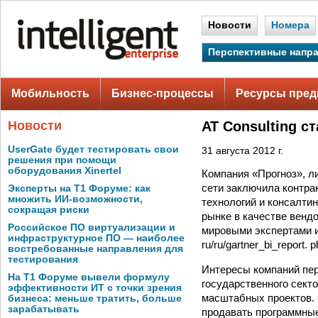
Новости
Номера
Перспективные напр
Мобильность
Бизнес-процессы
Ресурсы пред
Новости
AT Consulting с
UserGate будет тестировать свои
31 августа 2012 г.
решения при помощи
оборудования Xinertel
Компания «Прогноз», ли
сети заключила контра
Эксперты на Т1 Форуме: как
множить ИИ-возможности,
технологий и консалтин
сокращая риски
рынке в качестве венд
Российское ПО виртуализации и
мировыми экспертами и
инфраструктурное ПО — наиболее
ru/ru/gartner_bi_report. p
востребованные направления для
тестирования
Интересы компаний пер
На Т1 Форуме вывели формулу
государственного сект
эффективности ИТ с точки зрения
масштабных проектов. 
бизнеса: меньше тратить, больше
зарабатывать
продавать программные