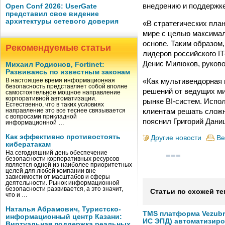
внедрению и поддержке
Open Conf 2026: UserGate
представил свое видение
архитектуры сетевого доверия
«В стратегических пла
мире с целью максимал
основе. Таким образом,
Рекомендуемые статьи
лидеров российского I
Денис Милюков, руково
Михаил Родионов, Fortinet:
Развиваясь по известным законам
«Как мультивендорная 
В настоящее время информационная
безопасность представляет собой вполне
решений от ведущих ми
самостоятельное мощное направление
корпоративной автоматизации.
рынке BI-систем. Испо
Естественно, что в таких условиях
клиентам решать сложн
направление это все теснее связывается
с вопросами прикладной
пояснил Григорий Дани
информационной …
Как эффективно противостоять
Другие новости
Ве
кибератакам
На сегодняшний день обеспечение
безопасности корпоративных ресурсов
является одной из наиболее приоритетных
целей для любой компании вне
зависимости от масштабов и сферы
деятельности. Рынок информационной
безопасности развивается, а это значит,
Статьи по схожей те
что и …
Наталья Абрамович, Туристско-
TMS платформа Vezubr
информационный центр Казани:
ИС ЭПД) автоматизиро
Виртуальная поддержка реальных