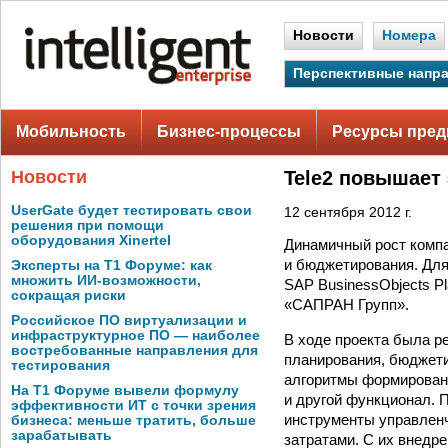
Новости
Номера
Перспективные напр
Мобильность
Бизнес-процессы
Ресурсы пред
Новости
Tele2 повышает
UserGate будет тестировать свои
12 сентября 2012 г.
решения при помощи
оборудования Xinertel
Динамичный рост комп
и бюджетирования. Для
Эксперты на Т1 Форуме: как
множить ИИ-возможности,
SAP BusinessObjects P
сокращая риски
«САПРАН Групп».
Российское ПО виртуализации и
инфраструктурное ПО — наиболее
В ходе проекта была р
востребованные направления для
планирования, бюджети
тестирования
алгоритмы формировани
На Т1 Форуме вывели формулу
и другой функционал. 
эффективности ИТ с точки зрения
инструменты управленч
бизнеса: меньше тратить, больше
зарабатывать
затратами. С их внедр