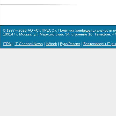
© 1997—2026 АО «СК ПРЕСС».
Политика конфиденциальности п
109147 г. Москва, ул. Марксистская, 34, строение 10. Телефон: +7
ITRN
|
IT Channel News
|
itWeek
|
Byte/Россия
|
Бестселлеры IT-ры