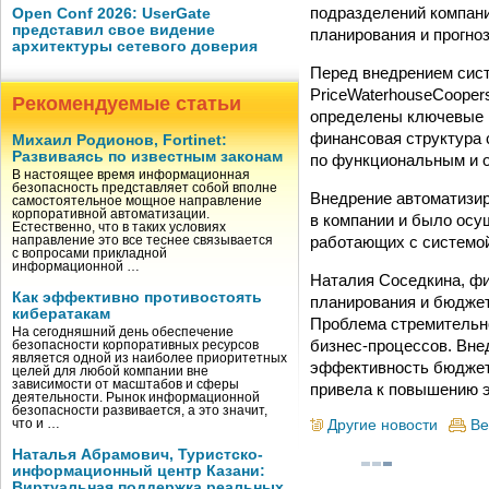
подразделений компани
Open Conf 2026: UserGate
представил свое видение
планирования и прогно
архитектуры сетевого доверия
Перед внедрением сист
PriceWaterhouseCooper
Рекомендуемые статьи
определены ключевые п
финансовая структура
Михаил Родионов, Fortinet:
Развиваясь по известным законам
по функциональным и 
В настоящее время информационная
безопасность представляет собой вполне
Внедрение автоматизи
самостоятельное мощное направление
корпоративной автоматизации.
в компании и было осу
Естественно, что в таких условиях
работающих с системой
направление это все теснее связывается
с вопросами прикладной
информационной …
Наталия Соседкина, фи
Как эффективно противостоять
планирования и бюджет
кибератакам
Проблема стремительно
На сегодняшний день обеспечение
бизнес-процессов. Вн
безопасности корпоративных ресурсов
является одной из наиболее приоритетных
эффективность бюджетн
целей для любой компании вне
зависимости от масштабов и сферы
привела к повышению 
деятельности. Рынок информационной
безопасности развивается, а это значит,
Другие новости
Ве
что и …
Наталья Абрамович, Туристско-
информационный центр Казани:
Виртуальная поддержка реальных