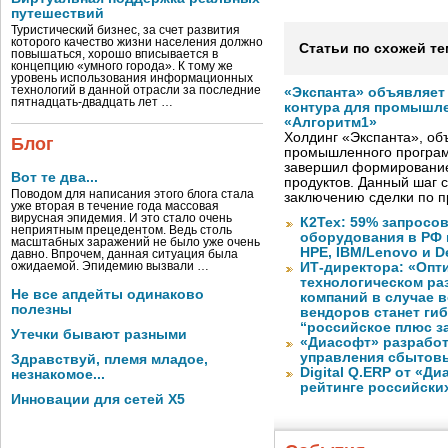
путешествий
Туристический бизнес, за счет развития
которого качество жизни населения должно
Статьи по схожей те
повышаться, хорошо вписывается в
концепцию «умного города». К тому же
уровень использования информационных
технологий в данной отрасли за последние
«Экспанта» объявляет
пятнадцать-двадцать лет …
контура для промышле
«Алгоритм1»
Холдинг «Экспанта», о
Блог
промышленного програм
завершил формирование
Вот те два...
продуктов. Данный шаг 
Поводом для написания этого блога стала
заключению сделки по 
уже вторая в течение года массовая
вирусная эпидемия. И это стало очень
К2Тех: 59% запросов
неприятным прецедентом. Ведь столь
оборудования в РФ 
масштабных заражений не было уже очень
HPE, IBM/Lenovo и De
давно. Впрочем, данная ситуация была
ожидаемой. Эпидемию вызвали …
ИТ-директора: «Оп
технологическом ра
Не все апдейты одинаково
компаний в случае 
полезны
вендоров станет ги
“российское плюс з
Утечки бывают разными
«Диасофт» разработ
управления сбытов
Здравствуй, племя младое,
Digital Q.ERP от «Д
незнакомое...
рейтинге российски
Инновации для сетей X5