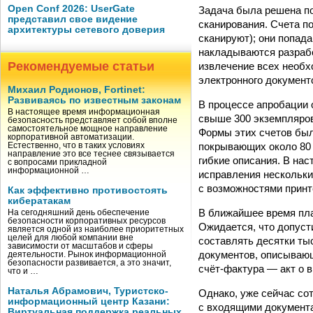
Open Conf 2026: UserGate
Задача была решена по
представил свое видение
сканирования. Счета п
архитектуры сетевого доверия
сканируют); они попада
накладываются разрабо
Рекомендуемые статьи
извлечение всех необх
электронного документ
Михаил Родионов, Fortinet:
Развиваясь по известным законам
В процессе апробации
В настоящее время информационная
свыше 300 экземпляров
безопасность представляет собой вполне
самостоятельное мощное направление
Формы этих счетов был
корпоративной автоматизации.
покрывающих около 80 
Естественно, что в таких условиях
направление это все теснее связывается
гибкие описания. В на
с вопросами прикладной
информационной …
исправления нескольки
с возможностями принте
Как эффективно противостоять
кибератакам
В ближайшее время пла
На сегодняшний день обеспечение
безопасности корпоративных ресурсов
Ожидается, что допус
является одной из наиболее приоритетных
целей для любой компании вне
составлять десятки ты
зависимости от масштабов и сферы
документов, описываю
деятельности. Рынок информационной
безопасности развивается, а это значит,
счёт-фактура — акт о 
что и …
Наталья Абрамович, Туристско-
Однако, уже сейчас со
информационный центр Казани:
с входящими документа
Виртуальная поддержка реальных