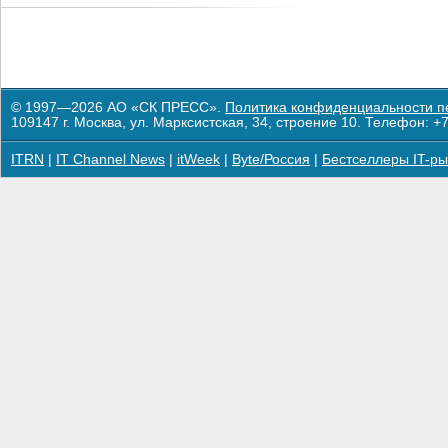
© 1997—2026 АО «СК ПРЕСС».
Политика конфиденциальности п
109147 г. Москва, ул. Марксистская, 34, строение 10. Телефон: +7
ITRN
|
IT Channel News
|
itWeek
|
Byte/Россия
|
Бестселлеры IT-ры