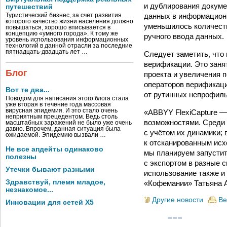
и дублирования докуме
путешествий
данных в информацион
Туристический бизнес, за счет развития
которого качество жизни населения должно
уменьшилось количеств
повышаться, хорошо вписывается в
концепцию «умного города». К тому же
ручного ввода данных.
уровень использования информационных
технологий в данной отрасли за последние
пятнадцать-двадцать лет …
Следует заметить, что
верификации. Это заня
Блог
проекта и увеличения 
операторов верификаци
Вот те два...
от рутинных непрофиль
Поводом для написания этого блога стала
уже вторая в течение года массовая
вирусная эпидемия. И это стало очень
«ABBYY FlexiCapture — 
неприятным прецедентом. Ведь столь
возможностями. Среди 
масштабных заражений не было уже очень
давно. Впрочем, данная ситуация была
с учётом их динамики;
ожидаемой. Эпидемию вызвали …
к отсканированным исх
Не все апдейты одинаково
мы планируем запустит
полезны
с экспортом в разные 
Утечки бывают разными
использование также и
Здравствуй, племя младое,
«Кофемании» Татьяна 
незнакомое...
Другие новости
Ве
Инновации для сетей X5