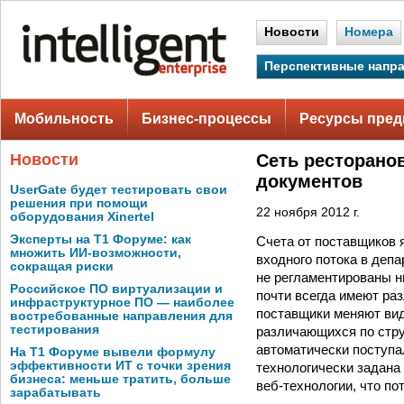
Новости
Номера
Перспективные напр
Мобильность
Бизнес-процессы
Ресурсы пред
Новости
Сеть ресторано
документов
UserGate будет тестировать свои
решения при помощи
22 ноября 2012 г.
оборудования Xinertel
Эксперты на Т1 Форуме: как
Счета от поставщиков 
множить ИИ-возможности,
входного потока в депа
сокращая риски
не регламентированы н
Российское ПО виртуализации и
почти всегда имеют раз
инфраструктурное ПО — наиболее
поставщики меняют вид
востребованные направления для
тестирования
различающихся по стру
автоматически поступа
На Т1 Форуме вывели формулу
эффективности ИТ с точки зрения
технологически задана
бизнеса: меньше тратить, больше
веб-технологии, что п
зарабатывать