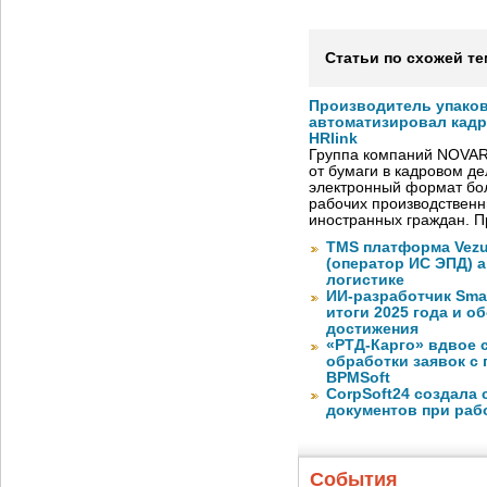
Статьи по схожей те
Производитель упако
автоматизировал кад
HRlink
Группа компаний NOVAR
от бумаги в кадровом д
электронный формат бол
рабочих производствен
иностранных граждан. П
TMS платформа Vezu
(оператор ИС ЭПД) 
логистике
ИИ-разработчик Sma
итоги 2025 года и 
достижения
«РТД-Карго» вдвое 
обработки заявок с
BPMSoft
CorpSoft24 создала
документов при раб
События