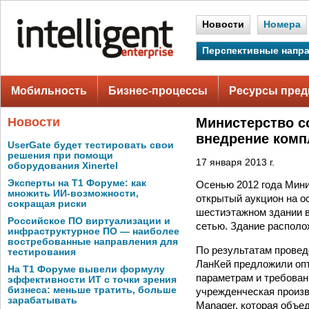
Новости
Номера
Перспективные напр
Мобильность
Бизнес-процессы
Ресурсы пред
Новости
Министерство с
внедрение комп
UserGate будет тестировать свои
решения при помощи
17 января 2013 г.
оборудования Xinertel
Эксперты на Т1 Форуме: как
Осенью 2012 года Мини
множить ИИ-возможности,
открытый аукцион на о
сокращая риски
шестиэтажном здании 
Российское ПО виртуализации и
сетью. Здание располо
инфраструктурное ПО — наиболее
востребованные направления для
По результатам провед
тестирования
ЛанКей предложили оп
На Т1 Форуме вывели формулу
параметрам и требован
эффективности ИТ с точки зрения
бизнеса: меньше тратить, больше
учрежденческая произв
зарабатывать
Manager, которая объе