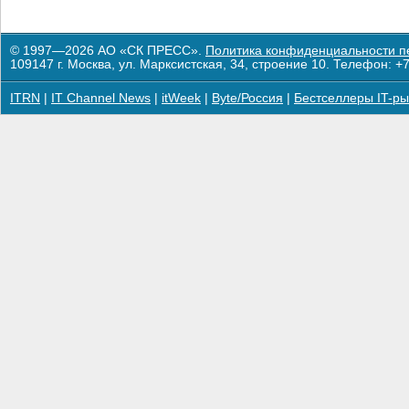
© 1997—2026 АО «СК ПРЕСС».
Политика конфиденциальности п
109147 г. Москва, ул. Марксистская, 34, строение 10. Телефон: +7
ITRN
|
IT Channel News
|
itWeek
|
Byte/Россия
|
Бестселлеры IT-ры