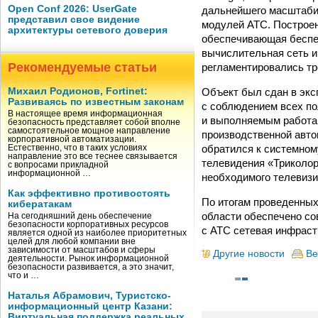
Open Conf 2026: UserGate
дальнейшего масштаби
представил свое видение
модулей АТС. Построен
архитектуры сетевого доверия
обеспечивающая беспер
вычислительная сеть и
Рекомендуемые статьи
регламентировались тр
Объект был сдан в экс
Михаил Родионов, Fortinet:
Развиваясь по известным законам
с соблюдением всех по
В настоящее время информационная
и выполняемым работам
безопасность представляет собой вполне
самостоятельное мощное направление
производственной авто
корпоративной автоматизации.
обратился к системном
Естественно, что в таких условиях
направление это все теснее связывается
телевидения «Триколор
с вопросами прикладной
информационной …
необходимого телевизи
Как эффективно противостоять
По итогам проведенных
кибератакам
области обеспечено со
На сегодняшний день обеспечение
безопасности корпоративных ресурсов
с АТС сетевая инфраст
является одной из наиболее приоритетных
целей для любой компании вне
зависимости от масштабов и сферы
Другие новости
Ве
деятельности. Рынок информационной
безопасности развивается, а это значит,
что и …
Наталья Абрамович, Туристско-
информационный центр Казани:
Виртуальная поддержка реальных