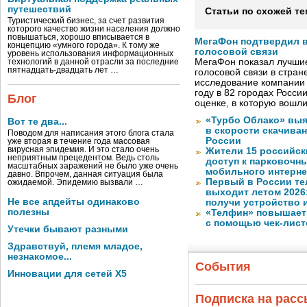
путешествий
Статьи по схожей те
Туристический бизнес, за счет развития
которого качество жизни населения должно
повышаться, хорошо вписывается в
МегаФон подтвердил в
концепцию «умного города». К тому же
голосовой связи
уровень использования информационных
МегаФон показал лучшие
технологий в данной отрасли за последние
пятнадцать-двадцать лет …
голосовой связи в стран
исследование компании
году в 82 городах Росси
Блог
оценке, в которую вошл
«Турбо Облако» выя
Вот те два...
в скорости скачива
Поводом для написания этого блога стала
России
уже вторая в течение года массовая
вирусная эпидемия. И это стало очень
Жители 15 российск
неприятным прецедентом. Ведь столь
доступ к парковочн
масштабных заражений не было уже очень
мобильного интерне
давно. Впрочем, данная ситуация была
Первый в России те
ожидаемой. Эпидемию вызвали …
выходит летом 2026
Не все апдейты одинаково
получи устройство 
полезны
«Телфин» повышает 
с помощью чек-лист
Утечки бывают разными
Здравствуй, племя младое,
незнакомое...
События
Инновации для сетей X5
Подписка на рас