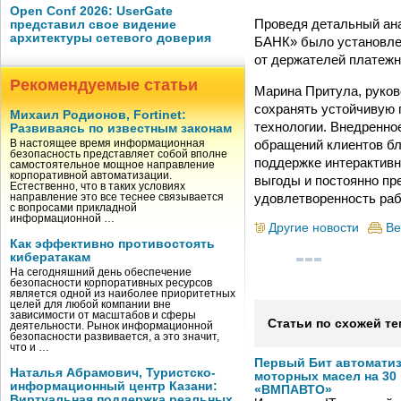
Open Conf 2026: UserGate
Проведя детальный ан
представил свое видение
архитектуры сетевого доверия
БАНК» было установлен
от держателей платежн
Рекомендуемые статьи
Марина Притула, руко
сохранять устойчивую
Михаил Родионов, Fortinet:
технологии. Внедренно
Развиваясь по известным законам
обращений клиентов бл
В настоящее время информационная
безопасность представляет собой вполне
поддержке интерактивн
самостоятельное мощное направление
корпоративной автоматизации.
выгоды и постоянно пр
Естественно, что в таких условиях
удовлетворенность раб
направление это все теснее связывается
с вопросами прикладной
информационной …
Другие новости
Ве
Как эффективно противостоять
кибератакам
На сегодняшний день обеспечение
безопасности корпоративных ресурсов
является одной из наиболее приоритетных
целей для любой компании вне
зависимости от масштабов и сферы
Статьи по схожей те
деятельности. Рынок информационной
безопасности развивается, а это значит,
что и …
Первый Бит автомати
Наталья Абрамович, Туристско-
моторных масел на 30
информационный центр Казани:
«ВМПАВТО»
Виртуальная поддержка реальных