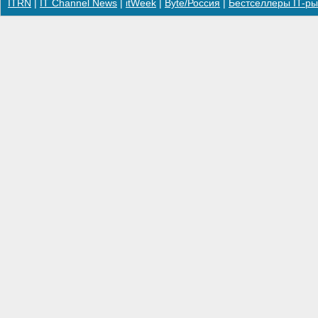
ITRN
|
IT Channel News
|
itWeek
|
Byte/Россия
|
Бестселлеры IT-ры