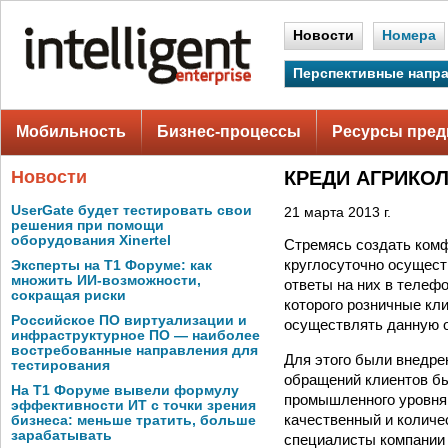
Новости
Номера
Перспективные напр
Мобильность
Бизнес-процессы
Ресурсы пред
Новости
КРЕДИ АГРИКОЛЬ
UserGate будет тестировать свои
21 марта 2013 г.
решения при помощи
оборудования Xinertel
Стремясь создать комф
круглосуточно осущест
Эксперты на Т1 Форуме: как
множить ИИ-возможности,
ответы на них в теле
сокращая риски
которого розничные кл
Российское ПО виртуализации и
осуществлять данную 
инфраструктурное ПО — наиболее
востребованные направления для
Для этого были внедре
тестирования
обращений клиентов бы
На Т1 Форуме вывели формулу
промышленного уровня 
эффективности ИТ с точки зрения
качественный и количе
бизнеса: меньше тратить, больше
зарабатывать
специалисты компани