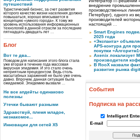
Интегратор IT-решений
путешествий
внедрение промышленно
Туристический бизнес, за счет развития
производственных лини
которого качество жизни населения должно
Петербург), одного из в
повышаться, хорошо вписывается в
производителей моторны
концепцию «умного города». К тому же
настоящий …
уровень использования информационных
технологий в данной отрасли за последние
Smart Engines подве
пятнадцать-двадцать лет …
2025 года
«Экспанта» объявля
Блог
APS-контура для пр
покупки «Алгоритм1
Вот те два...
Axenix локализует 
производителя коф
Поводом для написания этого блога стала
уже вторая в течение года массовая
В RooX назвали фак
вирусная эпидемия. И это стало очень
развитие рынка digita
неприятным прецедентом. Ведь столь
масштабных заражений не было уже очень
давно. Впрочем, данная ситуация была
ожидаемой. Эпидемию вызвали …
События
Не все апдейты одинаково
полезны
Подписка на рас
Утечки бывают разными
Здравствуй, племя младое,
Intelligent Ent
незнакомое...
E-mail
Инновации для сетей X5