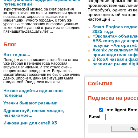
внедрение промышленно
путешествий
производственных лини
Туристический бизнес, за счет развития
Петербург), одного из в
которого качество жизни населения должно
производителей моторны
повышаться, хорошо вписывается в
настоящий …
концепцию «умного города». К тому же
уровень использования информационных
Smart Engines подве
технологий в данной отрасли за последние
2025 года
пятнадцать-двадцать лет …
«Экспанта» объявля
APS-контура для пр
Блог
покупки «Алгоритм1
Axenix локализует 
Вот те два...
производителя коф
В RooX назвали фак
Поводом для написания этого блога стала
уже вторая в течение года массовая
развитие рынка digita
вирусная эпидемия. И это стало очень
неприятным прецедентом. Ведь столь
масштабных заражений не было уже очень
давно. Впрочем, данная ситуация была
ожидаемой. Эпидемию вызвали …
События
Не все апдейты одинаково
полезны
Подписка на рас
Утечки бывают разными
Intelligent Ent
Здравствуй, племя младое,
незнакомое...
E-mail
Инновации для сетей X5