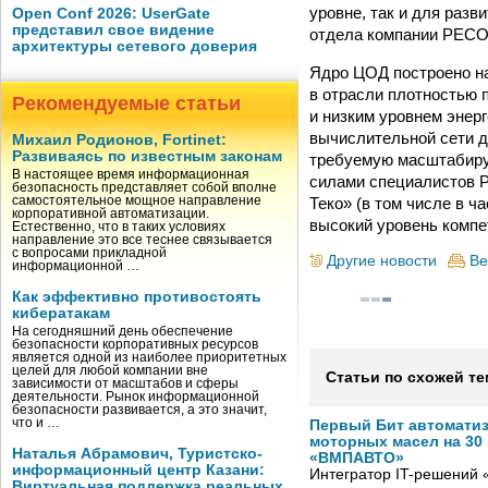
уровне, так и для разв
Open Conf 2026: UserGate
представил свое видение
отдела компании РЕСО
архитектуры сетевого доверия
Ядро ЦОД построено н
в отрасли плотностью 
Рекомендуемые статьи
и низким уровнем энер
вычислительной сети д
Михаил Родионов, Fortinet:
Развиваясь по известным законам
требуемую масштабиру
В настоящее время информационная
силами специалистов Р
безопасность представляет собой вполне
Теко» (в том числе в 
самостоятельное мощное направление
корпоративной автоматизации.
высокий уровень компе
Естественно, что в таких условиях
направление это все теснее связывается
с вопросами прикладной
Другие новости
Ве
информационной …
Как эффективно противостоять
кибератакам
На сегодняшний день обеспечение
безопасности корпоративных ресурсов
является одной из наиболее приоритетных
целей для любой компании вне
Статьи по схожей те
зависимости от масштабов и сферы
деятельности. Рынок информационной
безопасности развивается, а это значит,
что и …
Первый Бит автомати
моторных масел на 30
Наталья Абрамович, Туристско-
«ВМПАВТО»
информационный центр Казани:
Интегратор IT-решений
Виртуальная поддержка реальных