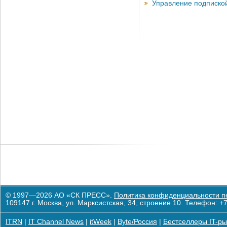
Управление подписко
© 1997—2026 АО «СК ПРЕСС».
Политика конфиденциальности п
109147 г. Москва, ул. Марксистская, 34, строение 10. Телефон: +7
ITRN
|
IT Channel News
|
itWeek
|
Byte/Россия
|
Бестселлеры IT-ры