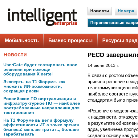
Новости
Номера
Перспективные напр
Мобильность
Бизнес-процессы
Ресурсы пред
Новости
РЕСО завершил
UserGate будет тестировать свои
14 июня 2013 г.
решения при помощи
оборудования Xinertel
В связи с ростом объе
приняло решение о мод
Эксперты на Т1 Форуме: как
множить ИИ-возможности,
телекоммуникационной
сокращая риски
наиболее соответству
Российское ПО виртуализации и
стандартам было призн
инфраструктурное ПО — наиболее
востребованные направления для
«Решение о модернизац
тестирования
к надежности, отказоу
На Т1 Форуме вывели формулу
в результате обновлен
эффективности ИТ с точки зрения
ядра, увеличена пропус
бизнеса: меньше тратить, больше
зарабатывать
создало основу как дл