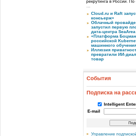
рекрутинга в России. П
…
Cloud.ru и Raft запу
консьерж»
Облачный провайде
запустил первую пло
дата-центра SeaArea
«Платформа Боцман
российской Kuberne
машинного обучени
Иллюзия приватност
превратили ИИ-диал
товар
События
Подписка на рас
Intelligent Ent
E-mail
Управление подписко