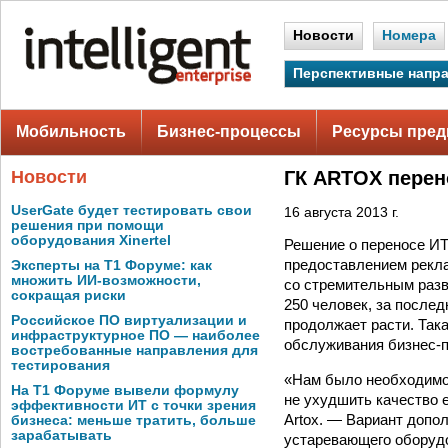
Новости
Номера
Перспективные напр
Мобильность
Бизнес-процессы
Ресурсы пред
Новости
ГК ARTOX перен
UserGate будет тестировать свои
16 августа 2013 г.
решения при помощи
оборудования Xinertel
Решение о переносе ИТ
предоставлением рекла
Эксперты на Т1 Форуме: как
множить ИИ-возможности,
со стремительным разв
сокращая риски
250 человек, за послед
Российское ПО виртуализации и
продолжает расти. Так
инфраструктурное ПО — наиболее
обслуживания бизнес-п
востребованные направления для
тестирования
«Нам было необходимо 
На Т1 Форуме вывели формулу
не ухудшить качество 
эффективности ИТ с точки зрения
Artox. — Вариант допо
бизнеса: меньше тратить, больше
зарабатывать
устаревающего оборудо