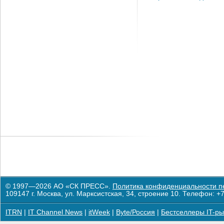
© 1997—2026 АО «СК ПРЕСС».
Политика конфиденциальности п
109147 г. Москва, ул. Марксистская, 34, строение 10. Телефон: +7
ITRN
|
IT Channel News
|
itWeek
|
Byte/Россия
|
Бестселлеры IT-ры