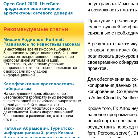
не устраивал. И мы наш
Open Conf 2026: UserGate
представил свое видение
и возможность платить
архитектуры сетевого доверия
Приступив к реализации
существующей «инфраст
Рекомендуемые статьи
связанных с необходи
Михаил Родионов, Fortinet:
В результате заказчик
Развиваясь по известным законам
которая гарантирует б
В настоящее время информационная
безопасность представляет собой вполне
реализовать двухуровн
самостоятельное мощное направление
корпоративной автоматизации.
своевременно обнаружи
Естественно, что в таких условиях
проектов.
направление это все теснее связывается
с вопросами прикладной
информационной …
Для обеспечения высок
Как эффективно противостоять
копирования данных (в
кибератакам
копирование. Со време
На сегодняшний день обеспечение
в ActiveCloud by Softline
безопасности корпоративных ресурсов
является одной из наиболее приоритетных
целей для любой компании вне
Кроме того, ГК Artox н
зависимости от масштабов и сферы
деятельности. Рынок информационной
на новое программное 
безопасности развивается, а это значит,
что и …
новый портал прозрачны
осуществить переход на
Наталья Абрамович, Туристско-
fpm, Percona-server). 
информационный центр Казани:
Виртуальная поддержка реальных