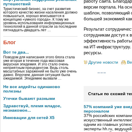
работу сайта. Благода
путешествий
версии портала. На ос
Туристический бизнес, за счет развития
шаблон, позволяющий о
которого качество жизни населения должно
повышаться, хорошо вписывается в
большей экономией как
концепцию «умного города». К тому же
уровень использования информационных
технологий в данной отрасли за последние
Результат сотрудничес
пятнадцать-двадцать лет …
сотрудникам доступ к 
эффективность работы 
Блог
на ИТ-инфраструктуру.
ресурсы.
Вот те два...
Поводом для написания этого блога стала
уже вторая в течение года массовая
Другие новости
Ве
вирусная эпидемия. И это стало очень
неприятным прецедентом. Ведь столь
масштабных заражений не было уже очень
давно. Впрочем, данная ситуация была
ожидаемой. Эпидемию вызвали …
Не все апдейты одинаково
полезны
Статьи по схожей те
Утечки бывают разными
Здравствуй, племя младое,
57% компаний уже вне
незнакомое...
персоналом
37% российских компан
Инновации для сетей X5
искусственный интеллект
одним из главных успех
эксперты hh.ru, ведуще