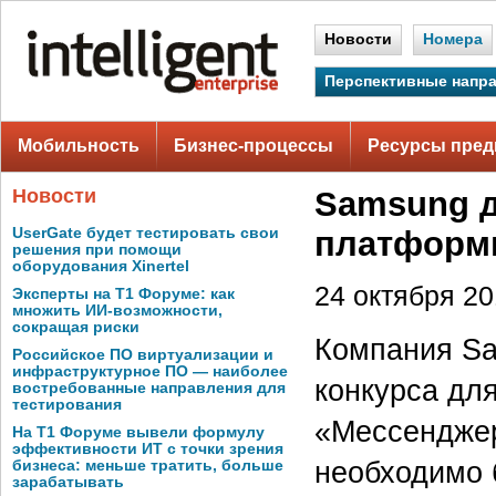
Новости
Номера
Перспективные напр
Мобильность
Бизнес-процессы
Ресурсы пред
Новости
Samsung д
UserGate будет тестировать свои
платформы
решения при помощи
оборудования Xinertel
24 октября 201
Эксперты на Т1 Форуме: как
множить ИИ-возможности,
сокращая риски
Компания Sa
Российское ПО виртуализации и
инфраструктурное ПО — наиболее
конкурса дл
востребованные направления для
тестирования
«Мессенджер
На Т1 Форуме вывели формулу
эффективности ИТ с точки зрения
необходимо 
бизнеса: меньше тратить, больше
зарабатывать