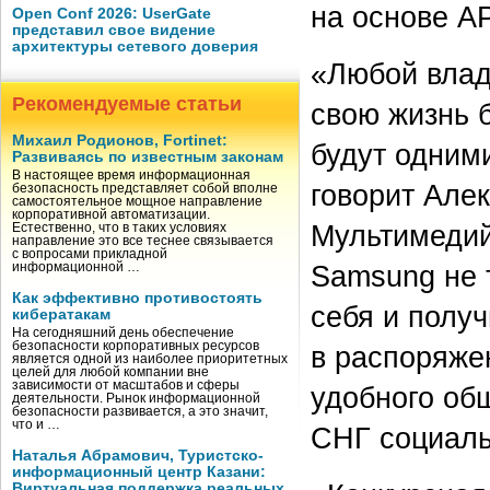
на основе AP
Open Conf 2026: UserGate
представил свое видение
архитектуры сетевого доверия
«Любой влад
Рекомендуемые статьи
свою жизнь 
Михаил Родионов, Fortinet:
будут одним
Развиваясь по известным законам
В настоящее время информационная
говорит Але
безопасность представляет собой вполне
самостоятельное мощное направление
корпоративной автоматизации.
Мультимедий
Естественно, что в таких условиях
направление это все теснее связывается
с вопросами прикладной
Samsung не 
информационной …
Как эффективно противостоять
себя и получ
кибератакам
На сегодняшний день обеспечение
безопасности корпоративных ресурсов
в распоряже
является одной из наиболее приоритетных
целей для любой компании вне
зависимости от масштабов и сферы
удобного об
деятельности. Рынок информационной
безопасности развивается, а это значит,
что и …
СНГ социаль
Наталья Абрамович, Туристско-
информационный центр Казани:
Виртуальная поддержка реальных