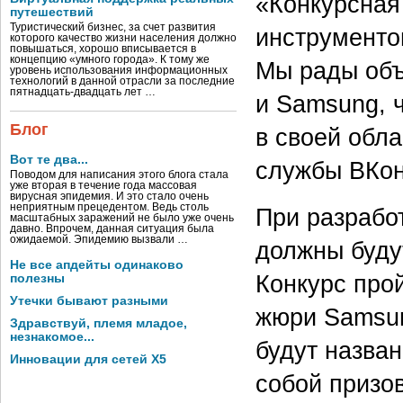
«Конкурсная
путешествий
Туристический бизнес, за счет развития
инструменто
которого качество жизни населения должно
повышаться, хорошо вписывается в
концепцию «умного города». К тому же
Мы рады объ
уровень использования информационных
технологий в данной отрасли за последние
пятнадцать-двадцать лет …
и Samsung, 
Блог
в своей обла
Вот те два...
службы ВКон
Поводом для написания этого блога стала
уже вторая в течение года массовая
вирусная эпидемия. И это стало очень
неприятным прецедентом. Ведь столь
При разрабо
масштабных заражений не было уже очень
давно. Впрочем, данная ситуация была
ожидаемой. Эпидемию вызвали …
должны буду
Не все апдейты одинаково
Конкурс прой
полезны
Утечки бывают разными
жюри Samsun
Здравствуй, племя младое,
незнакомое...
будут назва
Инновации для сетей X5
собой призо