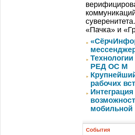
верифицирова
коммуникаций
суверенитета
«Пачка» и «Г
«СёрчИнфор
мессендже
Технологии
РЕД ОС М
Крупнейший
рабочих вст
Интеграция
возможност
мобильной
События