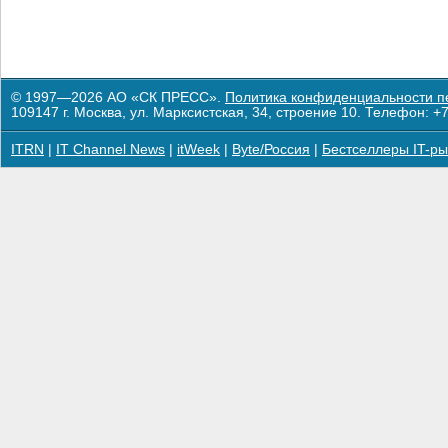
© 1997—2026 АО «СК ПРЕСС».
Политика конфиденциальности п
109147 г. Москва, ул. Марксистская, 34, строение 10. Телефон: +7
ITRN
|
IT Channel News
|
itWeek
|
Byte/Россия
|
Бестселлеры IT-ры