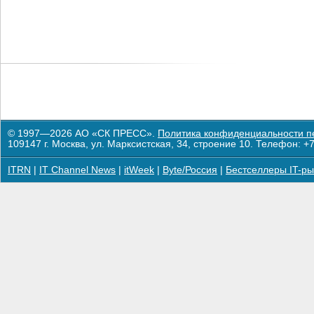
© 1997—2026 АО «СК ПРЕСС».
Политика конфиденциальности п
109147 г. Москва, ул. Марксистская, 34, строение 10. Телефон: +7
ITRN
|
IT Channel News
|
itWeek
|
Byte/Россия
|
Бестселлеры IT-ры