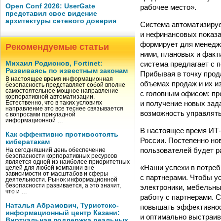
Open Conf 2026: UserGate
рабочее место».
представил свое видение
архитектуры сетевого доверия
Система автоматизируе
и нефинансовых показа
формирует для менедже
Рекомендуемые статьи
ними, плановых и факт
система предлагает с 
Михаил Родионов, Fortinet:
Развиваясь по известным законам
Прибывая в точку прод
В настоящее время информационная
объемах продаж и их и
безопасность представляет собой вполне
самостоятельное мощное направление
с головным офисом: пр
корпоративной автоматизации.
и получение новых зад
Естественно, что в таких условиях
направление это все теснее связывается
возможность управлять
с вопросами прикладной
информационной …
В настоящее время ИТ-
Как эффективно противостоять
России. Постепенно но
кибератакам
пользователей будет р
На сегодняшний день обеспечение
безопасности корпоративных ресурсов
является одной из наиболее приоритетных
«Наши успехи в потреб
целей для любой компании вне
зависимости от масштабов и сферы
с партнерами. Чтобы ус
деятельности. Рынок информационной
безопасности развивается, а это значит,
электроники, мебельны
что и …
работу с партнерами. 
Наталья Абрамович, Туристско-
повышать эффективност
информационный центр Казани:
и оптимально выстраив
Виртуальная поддержка реальных