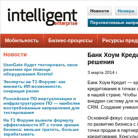
Новости
Номера
Перспективные напр
Мобильность
Бизнес-процессы
Ресурсы пред
Новости
Банк Хоум Кред
решения
UserGate будет тестировать свои
решения при помощи
3 марта 2014 г.
оборудования Xinertel
Эксперты на Т1 Форуме: как
Банк Хоум Кредит — кр
множить ИИ-возможности,
кредитования в точках 
сокращая риски
в нашей стране. Чтобы
Российское ПО виртуализации и
внедрил систему для п
инфраструктурное ПО — наиболее
CRM. Создание уникаль
востребованные направления для
тестирования
Основной фокус созда
На Т1 Форуме вывели формулу
по развитию бизнеса с
эффективности ИТ с точки зрения
бизнеса: меньше тратить, больше
точки продаж в партне
зарабатывать
кредитования. Консуль