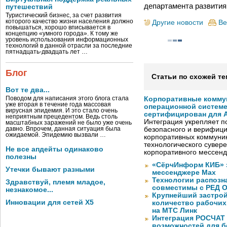
департамента развития
путешествий
Туристический бизнес, за счет развития
которого качество жизни населения должно
Другие новости
Ве
повышаться, хорошо вписывается в
концепцию «умного города». К тому же
уровень использования информационных
технологий в данной отрасли за последние
пятнадцать-двадцать лет …
Блог
Статьи по схожей те
Вот те два...
Поводом для написания этого блога стала
Корпоративные комму
уже вторая в течение года массовая
операционной системе
вирусная эпидемия. И это стало очень
сертифицирован для A
неприятным прецедентом. Ведь столь
Интеграция укрепляет п
масштабных заражений не было уже очень
давно. Впрочем, данная ситуация была
безопасного и верифици
ожидаемой. Эпидемию вызвали …
корпоративных коммуник
технологического сувере
Не все апдейты одинаково
корпоративного мессен
полезны
«СёрчИнформ КИБ» 
Утечки бывают разными
мессенджере Max
Технологии распозн
Здравствуй, племя младое,
совместимы с РЕД 
незнакомое...
Крупнейший застрой
Инновации для сетей X5
количество рабочих 
на МТС Линк
Интеграция РОСЧАТ 
возможностей для б