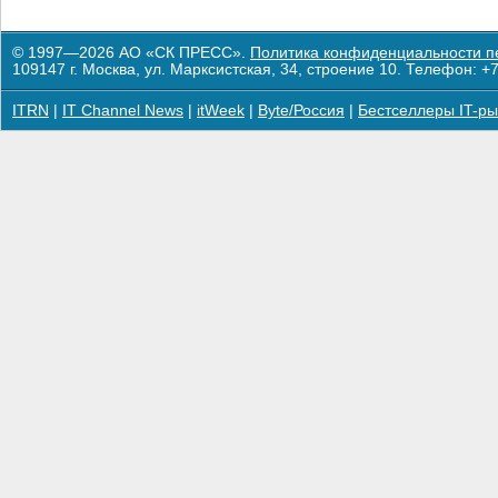
© 1997—2026 АО «СК ПРЕСС».
Политика конфиденциальности п
109147 г. Москва, ул. Марксистская, 34, строение 10. Телефон: +7
ITRN
|
IT Channel News
|
itWeek
|
Byte/Россия
|
Бестселлеры IT-ры