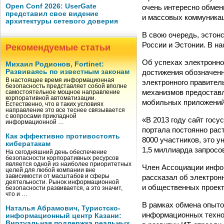
Open Conf 2026: UserGate
очень интересно обмен
представил свое видение
и массовых коммуника
архитектуры сетевого доверия
В свою очередь, эстон
России и Эстонии. В н
Рекомендуемые статьи
Об успехах электронно
Михаил Родионов, Fortinet:
достижения обозначенн
Развиваясь по известным законам
В настоящее время информационная
электронного правител
безопасность представляет собой вполне
механизмов предоставл
самостоятельное мощное направление
корпоративной автоматизации.
мобильных приложений 
Естественно, что в таких условиях
направление это все теснее связывается
с вопросами прикладной
«В 2013 году сайт гос
информационной …
портала постоянно ра
Как эффективно противостоять
8000 участников, это 
кибератакам
1,5 миллиарда запросо
На сегодняшний день обеспечение
безопасности корпоративных ресурсов
является одной из наиболее приоритетных
Член Ассоциации инфо
целей для любой компании вне
рассказал об электрон
зависимости от масштабов и сферы
деятельности. Рынок информационной
и общественных проект
безопасности развивается, а это значит,
что и …
В рамках обмена опыто
Наталья Абрамович, Туристско-
информационных техно
информационный центр Казани:
Виртуальная поддержка реальных