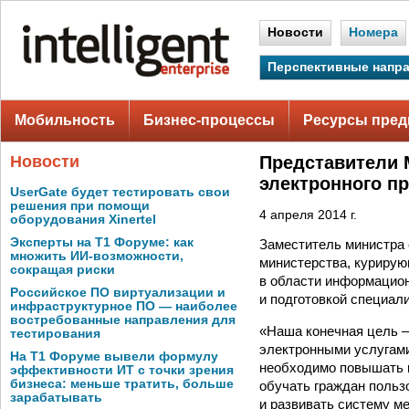
Новости
Номера
Перспективные напр
Мобильность
Бизнес-процессы
Ресурсы пред
Новости
Представители 
электронного п
UserGate будет тестировать свои
решения при помощи
4 апреля 2014 г.
оборудования Xinertel
Эксперты на Т1 Форуме: как
Заместитель министра 
множить ИИ-возможности,
министерства, курирую
сокращая риски
в области информацион
Российское ПО виртуализации и
и подготовкой специал
инфраструктурное ПО — наиболее
востребованные направления для
«Наша конечная цель —
тестирования
электронными услугами
На Т1 Форуме вывели формулу
необходимо повышать к
эффективности ИТ с точки зрения
бизнеса: меньше тратить, больше
обучать граждан польз
зарабатывать
и развивать систему м