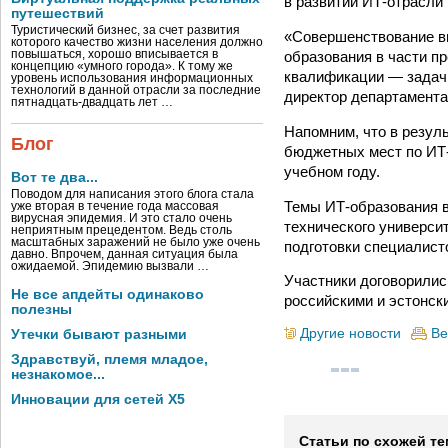
в развитии ИТ-отрасли 
путешествий
Туристический бизнес, за счет развития
«Совершенствование вы
которого качество жизни населения должно
образования в части п
повышаться, хорошо вписывается в
концепцию «умного города». К тому же
квалификации — задачи
уровень использования информационных
технологий в данной отрасли за последние
директор департамента
пятнадцать-двадцать лет …
Напомним, что в резул
Блог
бюджетных мест по ИТ-
учебном году.
Вот те два...
Поводом для написания этого блога стала
Темы ИТ-образования в
уже вторая в течение года массовая
вирусная эпидемия. И это стало очень
технического универси
неприятным прецедентом. Ведь столь
масштабных заражений не было уже очень
подготовки специалист
давно. Впрочем, данная ситуация была
ожидаемой. Эпидемию вызвали …
Участники договорилис
Не все апдейты одинаково
российскими и эстонск
полезны
Другие новости
Ве
Утечки бывают разными
Здравствуй, племя младое,
незнакомое...
Инновации для сетей X5
Статьи по схожей те