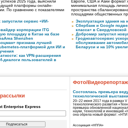
 успехов 2025 года, выяснили
Европе, США и Азии формат жи
ведущей платформы онлайн-
минимальная площадь личног
сии. По сравнению с показателями
пространства сбалансирован
площадями общественных пр
ft запустили сервис «ИИ-
Эксплуатация здания на 
Сбербанк и Google подве
вайдер корпорации ITG
класса» в Свердловской
ую площадку в Китае на базе
Добромир запустил нов
eaArea Shenzhen
Гродноавтосервис ускор
оцман» признана лучшей
обслуживание автомобил
ubernetes-платформой для ИИ и
Беларуси и на 10% увел
учения
атности: как VPN-расширения
И-диалоги пользователей в
Фото/Видеорепорта
Состоялась премьера вед
 рассылки
технологической выставк
20–22 июня 2017 года в рамках 
технологического развития «Тех
ent Enterprise Express
премьера обновленной национал
науки, технологий и инноваций 
она обрела новый формат: «НТ
Ассоциация «НППА»