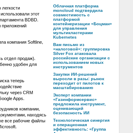
Облачная платформа
 легкости
moncloud подтвердила
 использовали этот
совместимость с
епартамента BDBD.
платформой
контейнеризации «Боцман»
и приложений
для управления
мультикластерами
Kubernetes
а компания Softline,
Вам письмо из
«налоговой»: группировка
Silver Fox атаковала
ь отдел продаж).
российские организации с
использованием новых
обенно удобен для
инструментов
Закупки ИИ-решений
выросли в разы: рынок
иска теперь
переходит от пилотов к
модействие
масштабированию
ольку через CRM
Эксперт компании
oogle Apps.
«Газинформсервис»
предложила инструмент,
рудников компании,
оценивающий
безопасность ИИ
документами, находясь
кже все рабочие файлы
Технологическая синергия
и операционная
crosoft.
эффективность: «Группа