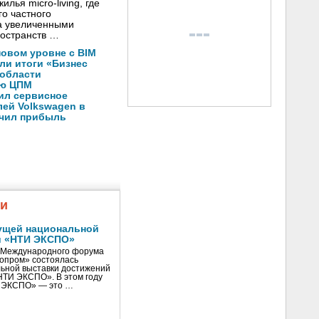
лья micro-living, где
о частного
а увеличенными
остранств …
новом уровне с BIM
ли итоги «Бизнес
 области
ую ЦПМ
ил сервисное
ей Volkswagen в
ичил прибыль
жи
ущей национальной
и «НТИ ЭКСПО»
V Международного форума
нопром» состоялась
ьной выставки достижений
«НТИ ЭКСПО». В этом году
И ЭКСПО» — это …