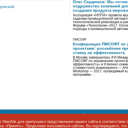
Олег Сердюков: Мы хотим
содружество компаний дл
дпиской
создания продукта мирово
Ассоциация «НППА» провела кру
задачам промышленной автомати
технологической революции в ра
Форума «Технопром»-2017. Осно
подходы к промышленной автома
ПМСОФТ
Конференция ПМСОФТ по 
проектами: российские пр
ставку на эффективность
В Москве завершилась XVI Межд
ПМСОФТ по управлению проекта
эффективность» и II бизнес-сем
стоимостного инжиниринга — AA
Workshop — 2017, проводимый в 
программы …
ости персональных данных
,
информация об авторских правах и п
фон: +7 495 974-22-60. Факс: +7 495 974-22-63. E-mail:
siteeditor@i
 SberAds для наилучшего представления нашего сайта в соответствии 
опку «Принять». Продолжая пользоваться сайтом, Вы подтверждаете, чт