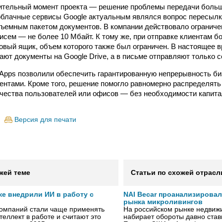
ительный момент проекта — решение проблемы передачи боль
облачные сервисы Google актуальным являлся вопрос пересылк
бъемным пакетом документов. В компании действовало ограниче
сем — не более 10 Мбайт. К тому же, при отправке клиентам 
овый ящик, объем которого также был ограничен. В настоящее 
т документы на Google Drive, а в письме отправляют только с
Apps позволили обеспечить гарантированную непрерывность би
ментами. Кроме того, решение помогло равномерно распределять
чества пользователей или офисов — без необходимости капита
Версия для печати
жей теме
Статьи по схожей отрасл
же внедрили ИИ в работу с
NAI Becar проанализировал
рынка микроливингов
компаний стали чаще применять
На российском рынке недвиж
теллект в работе и считают это
набирает обороты давно ста