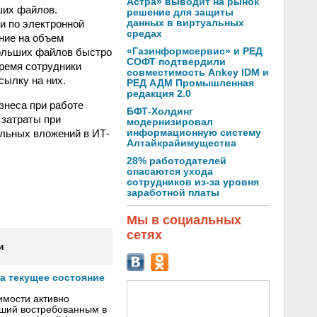
Астра» выводит на рынок
ших файлов.
решение для защиты
и по электронной
данных в виртуальных
средах
ние на объем
больших файлов быстро
«Газинформсервис» и РЕД
СОФТ подтвердили
время сотрудники
совместимость Ankey IDM и
сылку на них.
РЕД АДМ Промышленная
редакция 2.0
знеса при работе
БФТ-Холдинг
 затраты при
модернизировал
льных вложений в ИТ-
информационную систему
Алтайкрайимущества
28% работодателей
опасаются ухода
сотрудников из-за уровня
заработной платы
Мы в социальных
сетях
и
а текущее состояние
имости активно
вший востребованным в