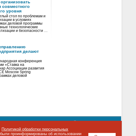
 организовать
я совместного
го уровня
глый стол по проблемам и
зации в условиях
мках деловой программы
вные технологические
тизации и безопасности …
управлению
едприятия делают
ународная конференция
ми «Ставка на
инар Ассоциации развития
CE Moscow Spring
рамках деловой
орядке использования материалов сайта
emag.ru
..
с
Политикой обработки персональных
о были проинформированы об использовании