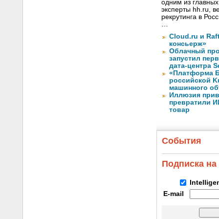
одним из главных
эксперты hh.ru, 
рекрутинга в Рос
…
Cloud.ru и Ra
консьерж»
Облачный про
запустил перв
дата-центра S
«Платформа Б
российской K
машинного об
Иллюзия прив
превратили И
товар
События
Подписка на
Intellig
E-mail