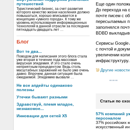
Еще один полож
путешествий
Туристический бизнес, за счет развития
До перехода на 
которого качество жизни населения должно
почте писем с о
повышаться, хорошо вписывается в
концепцию «умного города». К тому же
пересылаемых пи
уровень использования информационных
технологий в данной отрасли за последние
заполнялся почт
пятнадцать-двадцать лет …
BDBD выкладываю
Блог
Сервисы Google 
с почтой и доку
Вот те два...
увеличении коли
Поводом для написания этого блога стала
инфраструктуру.
уже вторая в течение года массовая
вирусная эпидемия. И это стало очень
неприятным прецедентом. Ведь столь
Другие новости
масштабных заражений не было уже очень
давно. Впрочем, данная ситуация была
ожидаемой. Эпидемию вызвали …
Не все апдейты одинаково
полезны
Утечки бывают разными
Статьи по схо
Здравствуй, племя младое,
незнакомое...
57% компаний у
Инновации для сетей X5
персоналом
37% российских 
искусственный ин