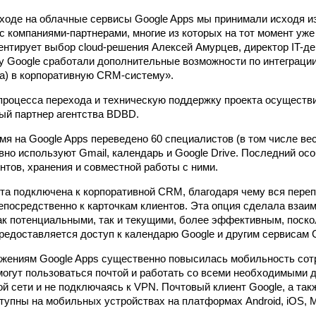
ходе на облачные сервисы Google Apps мы принимали исходя из
с компаниями-партнерами, многие из которых на тот момент уже
ентирует выбор cloud-решения Алексей Амурцев, директор IT-д
у Google сработали дополнительные возможности по интеграци
та) в корпоративную CRM-систему».
роцесса перехода и техническую поддержку проекта осуществил
ый партнер агентства BDBD.
мя на Google Apps переведено 60 специалистов (в том числе вес
вно используют Gmail, календарь и Google Drive. Последний ос
нтов, хранения и совместной работы с ними.
та подключена к корпоративной CRM, благодаря чему вся переп
епосредственно к карточкам клиентов. Эта опция сделала взаи
как потенциальными, так и текущими, более эффективным, поск
редоставляется доступ к календарю Google и другим сервисам G
жениям Google Apps существенно повысилась мобильность сот
могут пользоваться почтой и работать со всеми необходимыми 
ой сети и не подключаясь к VPN. Почтовый клиент Google, а та
тупны на мобильных устройствах на платформах Android, iOS, Mi