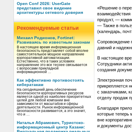
Open Conf 2026: UserGate
«Решение о пере
представил свое видение
архитектуры сетевого доверия
взаимодействия 
продукт, — комм
— Также в польз
Рекомендуемые статьи
(календарь, поч
Михаил Родионов, Fortinet:
Сопровождение п
Развиваясь по известным законам
давний и надежн
В настоящее время информационная
безопасность представляет собой вполне
самостоятельное мощное направление
В настоящее вре
корпоративной автоматизации.
Естественно, что в таких условиях
Сотрудники акти
направление это все теснее связывается
с вопросами прикладной
создания докуме
информационной …
Электронная поч
Как эффективно противостоять
кибератакам
прикрепляется н
На сегодняшний день обеспечение
с заказчиками, 
безопасности корпоративных ресурсов
является одной из наиболее приоритетных
отделу продаж п
целей для любой компании вне
зависимости от масштабов и сферы
Благодаря прило
деятельности. Рынок информационной
безопасности развивается, а это значит,
которые теперь 
что и …
вне корпоративн
Наталья Абрамович, Туристско-
и документы дос
информационный центр Казани:
Виртуальная поддержка реальных