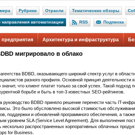
мера
Рубрики
Отрасли
Тематические обзоры
Со
 направления автоматизации
RSS
Подписка
 предприятия
Архитектура и инфраструктура
Бе
BDBD мигрировало в облако
 агентства BDBD, оказывающего широкий спектр услуг в области
ециалистов разного профиля. Основной принцип деятельности 
о значит, что клиент платит только за свой успех. Такой подход 
курентной борьбе и быть в топ-3 известных SEO-рейтингов.
да руководство BDBD приняло решение перенести часть IT-инфр
рвисы. Это было обусловлено высокой стоимостью обслуживан
ов, поддержки и обновлений программного обеспечения, а такж
мым уровнем SLA (Service Level Agreement). Для выполнения по
 несколько распространенных корпоративных облачных продукт
ps for Business.