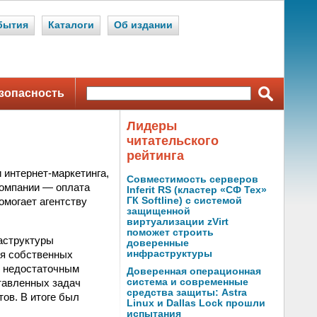
бытия
Каталоги
Об издании
зопасность
Лидеры
читательского
рейтинга
 интернет-маркетинга,
Совместимость серверов
компании — оплата
Inferit RS (кластер «СФ Тех»
помогает агентству
ГК Softline) с системой
защищенной
виртуализации zVirt
поможет строить
аструктуры
доверенные
ия собственных
инфраструктуры
е недостаточным
Доверенная операционная
ставленных задач
система и современные
средства защиты: Astra
ов. В итоге был
Linux и Dallas Lock прошли
испытания