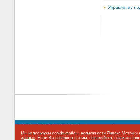
Управление по
© 1997—2026 АО «СК ПРЕСС».
Политика конфиденциальн
109147 г. Москва, ул. Марксистская, 34, строение 10. Теле
Мы используем cookie-файлы, возможности Яндекс.Метрики и
данных
. Если Вы согласны с этим, пожалуйста, нажмите кн