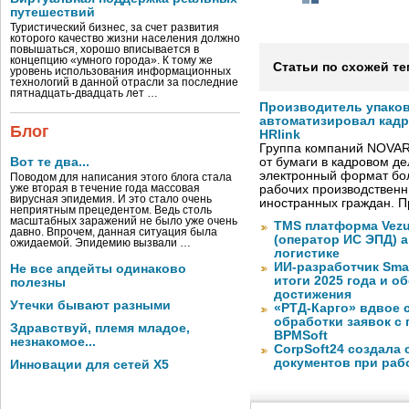
путешествий
Туристический бизнес, за счет развития
которого качество жизни населения должно
повышаться, хорошо вписывается в
концепцию «умного города». К тому же
Статьи по схожей те
уровень использования информационных
технологий в данной отрасли за последние
пятнадцать-двадцать лет …
Производитель упако
автоматизировал кад
Блог
HRlink
Группа компаний NOVAR
Вот те два...
от бумаги в кадровом д
электронный формат бол
Поводом для написания этого блога стала
уже вторая в течение года массовая
рабочих производствен
вирусная эпидемия. И это стало очень
иностранных граждан. П
неприятным прецедентом. Ведь столь
масштабных заражений не было уже очень
TMS платформа Vezu
давно. Впрочем, данная ситуация была
(оператор ИС ЭПД) 
ожидаемой. Эпидемию вызвали …
логистике
ИИ-разработчик Sma
Не все апдейты одинаково
итоги 2025 года и 
полезны
достижения
Утечки бывают разными
«РТД-Карго» вдвое 
обработки заявок с
Здравствуй, племя младое,
BPMSoft
незнакомое...
CorpSoft24 создала
документов при раб
Инновации для сетей X5