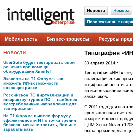
Новости
Номера
Перспективные напр
Мобильность
Бизнес-процессы
Ресурсы пред
Новости
Типография «ИН
UserGate будет тестировать свои
30 апреля 2014 г.
решения при помощи
оборудования Xinertel
Типография «ИНТ» созд
полиграфических произ
Эксперты на Т1 Форуме: как
множить ИИ-возможности,
и цифровой печати, а 
сокращая риски
на использовании нове
Российское ПО виртуализации и
заказчиков.
инфраструктурное ПО — наиболее
востребованные направления для
С 2011 года для изгот
тестирования
промышленная система
На Т1 Форуме вывели формулу
и маркетинговых проду
эффективности ИТ с точки зрения
ЦПМ Xerox Nuvera 120E
бизнеса: меньше тратить, больше
зарабатывать
была произведена в це