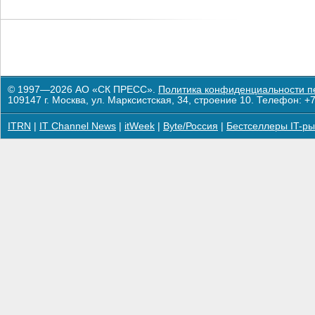
© 1997—2026 АО «СК ПРЕСС».
Политика конфиденциальности п
109147 г. Москва, ул. Марксистская, 34, строение 10. Телефон: +7
ITRN
|
IT Channel News
|
itWeek
|
Byte/Россия
|
Бестселлеры IT-ры