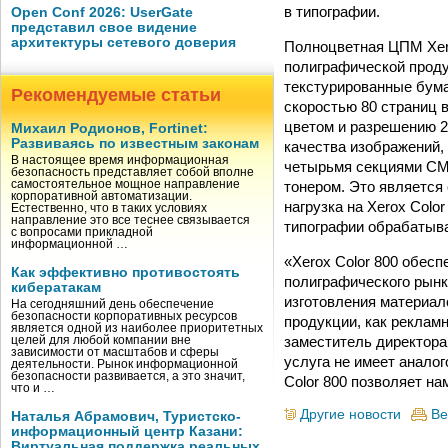
в типографии.
Open Conf 2026: UserGate
представил свое видение
архитектуры сетевого доверия
Полноцветная ЦПМ Xero
полиграфической проду
текстурированные бума
Рекомендуемые статьи
скоростью 80 страниц 
цветом и разрешению 2
Михаил Родионов, Fortinet:
Развиваясь по известным законам
качества изображений, 
В настоящее время информационная
четырьмя секциями CM
безопасность представляет собой вполне
тонером. Это являетс
самостоятельное мощное направление
корпоративной автоматизации.
нагрузка на Xerox Colo
Естественно, что в таких условиях
направление это все теснее связывается
типографии обрабатыва
с вопросами прикладной
информационной …
«Xerox Color 800 обес
Как эффективно противостоять
полиграфического рын
кибератакам
изготовления материал
На сегодняшний день обеспечение
безопасности корпоративных ресурсов
продукции, как реклам
является одной из наиболее приоритетных
заместитель директора
целей для любой компании вне
зависимости от масштабов и сферы
услуга не имеет аналог
деятельности. Рынок информационной
безопасности развивается, а это значит,
Color 800 позволяет на
что и …
Другие новости
Ве
Наталья Абрамович, Туристско-
информационный центр Казани:
Виртуальная поддержка реальных