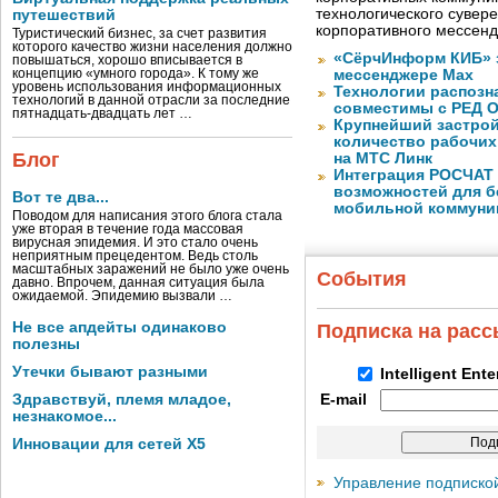
технологического сувере
путешествий
корпоративного мессен
Туристический бизнес, за счет развития
которого качество жизни населения должно
«СёрчИнформ КИБ» 
повышаться, хорошо вписывается в
концепцию «умного города». К тому же
мессенджере Max
уровень использования информационных
Технологии распозн
технологий в данной отрасли за последние
совместимы с РЕД 
пятнадцать-двадцать лет …
Крупнейший застрой
количество рабочих 
Блог
на МТС Линк
Интеграция РОСЧАТ 
возможностей для б
Вот те два...
мобильной коммуни
Поводом для написания этого блога стала
уже вторая в течение года массовая
вирусная эпидемия. И это стало очень
неприятным прецедентом. Ведь столь
масштабных заражений не было уже очень
События
давно. Впрочем, данная ситуация была
ожидаемой. Эпидемию вызвали …
Не все апдейты одинаково
Подписка на рас
полезны
Утечки бывают разными
Intelligent Ent
Здравствуй, племя младое,
E-mail
незнакомое...
Инновации для сетей X5
Управление подписко