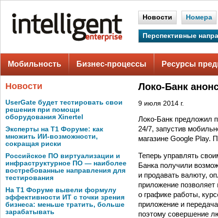
Новости
Номера
Перспективные напр
Мобильность
Бизнес-процессы
Ресурсы пред
Новости
Локо-Банк анон
UserGate будет тестировать свои
9 июля 2014 г.
решения при помощи
оборудования Xinertel
Локо-Банк предложил п
24/7, запустив мобиль
Эксперты на Т1 Форуме: как
множить ИИ-возможности,
магазине Google Play. 
сокращая риски
Теперь управлять свои
Российское ПО виртуализации и
инфраструктурное ПО — наиболее
Банка получили возмож
востребованные направления для
и продавать валюту, оп
тестирования
приложение позволяет 
На Т1 Форуме вывели формулу
о графике работы, курс
эффективности ИТ с точки зрения
приложение и передач
бизнеса: меньше тратить, больше
зарабатывать
поэтому совершение лю