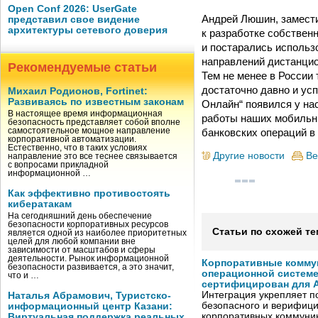
Open Conf 2026: UserGate
Андрей Люшин, замести
представил свое видение
архитектуры сетевого доверия
к разработке собствен
и постарались использ
направлений дистанцио
Рекомендуемые статьи
Тем не менее в России 
достаточно давно и усп
Михаил Родионов, Fortinet:
Развиваясь по известным законам
Онлайн“ появился у нас
В настоящее время информационная
работы наших мобильны
безопасность представляет собой вполне
банковских операций в
самостоятельное мощное направление
корпоративной автоматизации.
Естественно, что в таких условиях
Другие новости
Ве
направление это все теснее связывается
с вопросами прикладной
информационной …
Как эффективно противостоять
кибератакам
На сегодняшний день обеспечение
безопасности корпоративных ресурсов
Статьи по схожей те
является одной из наиболее приоритетных
целей для любой компании вне
зависимости от масштабов и сферы
деятельности. Рынок информационной
Корпоративные комму
безопасности развивается, а это значит,
операционной системе
что и …
сертифицирован для A
Интеграция укрепляет п
Наталья Абрамович, Туристско-
безопасного и верифици
информационный центр Казани:
корпоративных коммуник
Виртуальная поддержка реальных