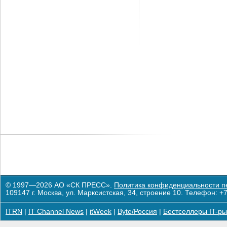
© 1997—2026 АО «СК ПРЕСС».
Политика конфиденциальности п
109147 г. Москва, ул. Марксистская, 34, строение 10. Телефон: +7
ITRN
|
IT Channel News
|
itWeek
|
Byte/Россия
|
Бестселлеры IT-ры