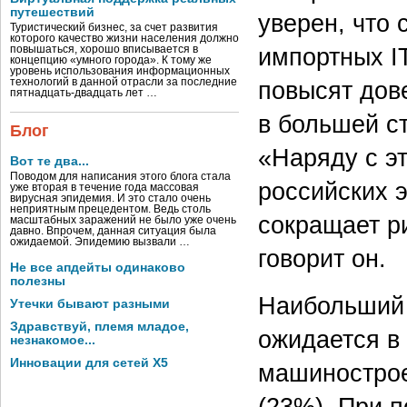
путешествий
уверен, что
Туристический бизнес, за счет развития
которого качество жизни населения должно
импортных IT
повышаться, хорошо вписывается в
концепцию «умного города». К тому же
уровень использования информационных
повысят дов
технологий в данной отрасли за последние
пятнадцать-двадцать лет …
в большей с
Блог
«Наряду с э
Вот те два...
Поводом для написания этого блога стала
российских 
уже вторая в течение года массовая
вирусная эпидемия. И это стало очень
неприятным прецедентом. Ведь столь
сокращает р
масштабных заражений не было уже очень
давно. Впрочем, данная ситуация была
ожидаемой. Эпидемию вызвали …
говорит он.
Не все апдейты одинаково
полезны
Наибольший 
Утечки бывают разными
Здравствуй, племя младое,
ожидается в
незнакомое...
Инновации для сетей X5
машинострое
(23%). При п