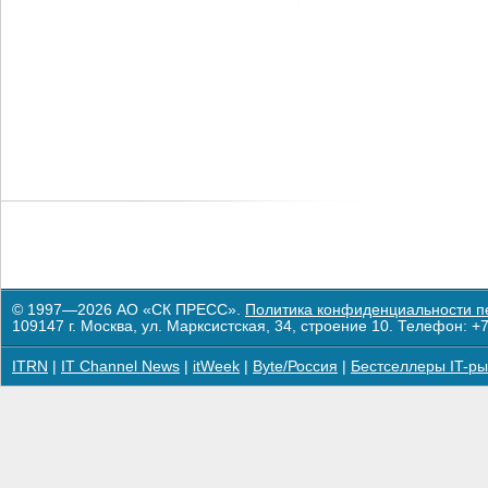
© 1997—2026 АО «СК ПРЕСС».
Политика конфиденциальности п
109147 г. Москва, ул. Марксистская, 34, строение 10. Телефон: +7
ITRN
|
IT Channel News
|
itWeek
|
Byte/Россия
|
Бестселлеры IT-ры