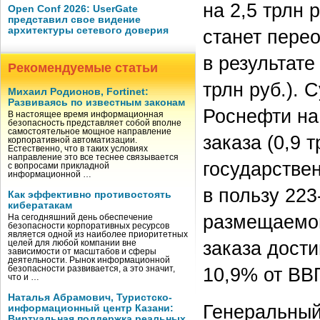
на 2,5 трлн 
Open Conf 2026: UserGate
представил свое видение
архитектуры сетевого доверия
станет пере
в результат
Рекомендуемые статьи
трлн руб.).
Михаил Родионов, Fortinet:
Развиваясь по известным законам
Роснефти на
В настоящее время информационная
безопасность представляет собой вполне
самостоятельное мощное направление
заказа (0,9 
корпоративной автоматизации.
Естественно, что в таких условиях
направление это все теснее связывается
государствен
с вопросами прикладной
информационной …
в пользу 223
Как эффективно противостоять
кибератакам
размещаемог
На сегодняшний день обеспечение
безопасности корпоративных ресурсов
является одной из наиболее приоритетных
заказа дости
целей для любой компании вне
зависимости от масштабов и сферы
деятельности. Рынок информационной
10,9% от ВВ
безопасности развивается, а это значит,
что и …
Наталья Абрамович, Туристско-
Генеральный
информационный центр Казани:
Виртуальная поддержка реальных