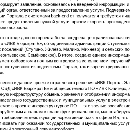
ормирует заявление, основываясь на введённой информации, и 
ий орган, ответственный за предоставление услуги. Подчеркнем
ции Портала с системами back-end от получателя требуется ли
ссе предоставления нужной услуги, причем скорость прохожден
езко возросла.
что в ходе данного проекта была внедрена централизованная си
та «ИВК БюрократЪ», объединившая администрации Ступинског
их поселений (Ступино, Жилёво, Малино, Михнево) и сельских п
Леонтьевское, Семёновское). В итоге, создано единое информац
ументооборотом и полным контролем за исполнением поручени
к поступивших из подсистемы Портал, так и зарегистрированны
е.
нению в данном проекте отраслевого решения «ИВК Портал. Э
, СЭД «ИВК БюрократЪ» и общесистемного ПО «ИВК Юпитер», з
ную инфраструктуру обмена, хранения и отображения информа
населению государственных и муниципальных услуг в электрон
уемое в проекте инфраструктурное ПО — это зрелые российские
арубежным аналогам в плане функциональности, масштабируем
 требованиям действующей нормативной базы в сфере ИБ, что 
ализовать при оказании государственных и муниципальных услу
имый электронный документооборот.