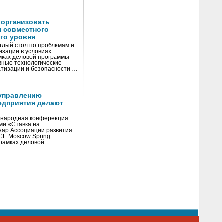
 организовать
я совместного
го уровня
глый стол по проблемам и
зации в условиях
мках деловой программы
вные технологические
тизации и безопасности …
управлению
едприятия делают
ународная конференция
ми «Ставка на
инар Ассоциации развития
CE Moscow Spring
рамках деловой
орядке использования материалов сайта