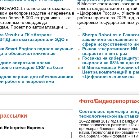
В Москве состоялось заседа
 NOVAROLL полностью отказалась
совета федерального партийн
овом делопроизводстве и перевела в
«Цифровая Россия». Участник
ат более 5 000 сотрудников — от
работы проекта за 2025 год, 
дственных площадок до
цифровых государственных ус
дан. Проект по автоматизации …
…
а Vezubr и ГК «Астрал»
Sherpa Robotics и Главг
 ЭПД) автоматизировали ЭДО в
заключили соглашение о
сфере искусственного ин
ик Smart Engines подвел научные
Рынок генеративного ИИ 
да и обозначил ключевые
вырастет в пять раз
Госзаказ на киберзащиту:
вдвое сократила время
выросли на 68% за два г
явок с помощью CRM на базе
В Минкомсвязи России о
Центра компетенций в р
оздала сервис для обезличивания
«Цифровая экономика»
ри работе с нейросетями
Фото/Видеорепорта
Состоялась премьера вед
 рассылки
технологической выставк
20–22 июня 2017 года в рамках 
технологического развития «Тех
ent Enterprise Express
премьера обновленной национал
науки, технологий и инноваций 
она обрела новый формат: «НТ