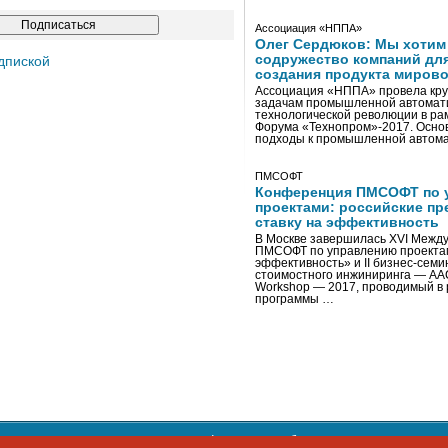
Ассоциация «НППА»
Олег Сердюков: Мы хотим
содружество компаний дл
дпиской
создания продукта мирово
Ассоциация «НППА» провела кру
задачам промышленной автомати
технологической революции в ра
Форума «Технопром»-2017. Осно
подходы к промышленной автома
ПМСОФТ
Конференция ПМСОФТ по 
проектами: российские пр
ставку на эффективность
В Москве завершилась XVI Межд
ПМСОФТ по управлению проекта
эффективность» и II бизнес-сем
стоимостного инжиниринга — AA
Workshop — 2017, проводимый в 
программы …
ости персональных данных
,
информация об авторских правах и п