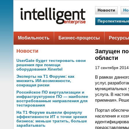
Новости
Но
Перспективные
Мобильность
Бизнес-процессы
Ресурсы
Новости
Запущен по
области
UserGate будет тестировать свои
решения при помощи
17 сентября 2014 
оборудования Xinertel
Эксперты на Т1 Форуме: как
В рамках данног
множить ИИ-возможности,
услуг, разработа
сокращая риски
муниципальных у
Российское ПО виртуализации и
услуга. В насто
инфраструктурное ПО — наиболее
приемная». Реше
востребованные направления для
тестирования
Портал обеспечи
На Т1 Форуме вывели формулу
населения и хоз
эффективности ИТ с точки зрения
бизнеса: меньше тратить, больше
идентифицироват
зарабатывать
предоставляемых