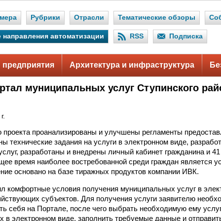
мера
Рубрики
Отрасли
Тематические обзоры
Со
 направления автоматизации
RSS
Подписка
 предприятия
Архитектура и инфраструктура
Бе
ртал муниципальных услуг Ступинского рай
г.
о проекта проанализированы и улучшены регламенты предоста
ны технические задания на услуги в электронном виде, разрабо
слуг, разработаны и внедрены личный кабинет гражданина и 4
ящее время наиболее востребованной среди граждан является у
ние основано на базе тиражных продуктов компании ИВК.
л комфортные условия получения муниципальных услуг в элек
яйствующих субъектов. Для получения услуги заявителю необх
ь себя на Портале, после чего выбрать необходимую ему услуг
 в электронном виде, заполнить требуемые данные и отправить