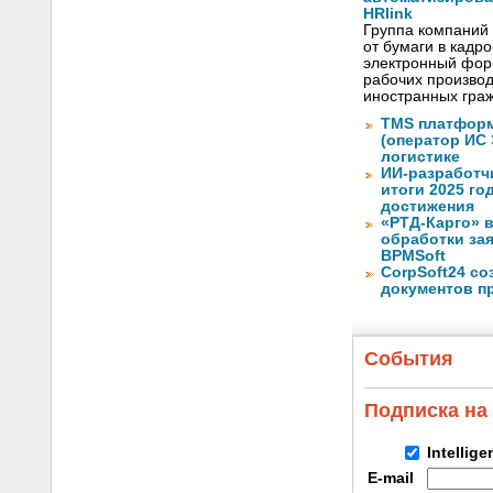
HRlink
Группа компаний
от бумаги в кадр
электронный форм
рабочих произво
иностранных граж
TMS платформ
(оператор ИС
логистике
ИИ-разработч
итоги 2025 го
достижения
«РТД-Карго» 
обработки за
BPMSoft
CorpSoft24 с
документов п
События
Подписка на
Intellig
E-mail