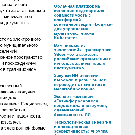
направит его
Облачная платформа
, что за счет высокой
moncloud подтвердила
совместимость с
шь минимальное
платформой
ия документов
контейнеризации «Боцман»
для управления
мультикластерами
Kubernetes
стема электронного
о муниципального
Вам письмо из
«налоговой»: группировка
оселений
Silver Fox атаковала
ионное пространство
российские организации с
й и прохождением
использованием новых
инструментов
х в традиционном
Закупки ИИ-решений
выросли в разы: рынок
переходит от пилотов к
лектронный
масштабированию
аказчик получил
Эксперт компании
ции для
«Газинформсервис»
ном виде. Подчеркнем,
предложила инструмент,
 разработки,
оценивающий
безопасность ИИ
ости и надежности.
позволяет,
Технологическая синергия
и операционная
г в электронной форме
эффективность: «Группа