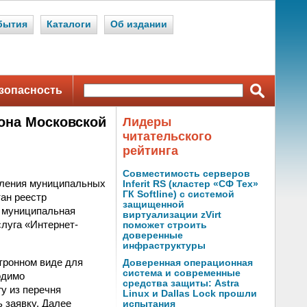
бытия
Каталоги
Об издании
зопасность
она Московской
Лидеры
читательского
рейтинга
Совместимость серверов
вления муниципальных
Inferit RS (кластер «СФ Тех»
ГК Softline) с системой
тан реестр
защищенной
1 муниципальная
виртуализации zVirt
слуга «Интернет-
поможет строить
доверенные
инфраструктуры
тронном виде для
Доверенная операционная
система и современные
одимо
средства защиты: Astra
у из перечня
Linux и Dallas Lock прошли
 заявку. Далее
испытания