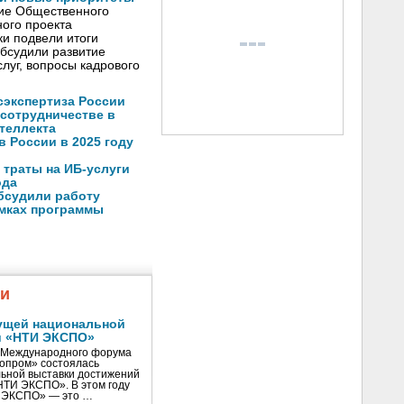
ние Общественного
ого проекта
и подвели итоги
обсудили развитие
луг, вопросы кадрового
осэкспертиза России
 сотрудничестве в
теллекта
в России в 2025 году
 траты на ИБ-услуги
ода
бсудили работу
амках программы
жи
ущей национальной
и «НТИ ЭКСПО»
V Международного форума
нопром» состоялась
ьной выставки достижений
«НТИ ЭКСПО». В этом году
И ЭКСПО» — это …