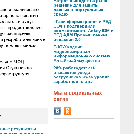
Астра» выводит на рынок
решение для защиты
тано и реализовано
данных в виртуальных
средах
совершенствования
х актов и будут
«Газинформсервис» и РЕД
СОФТ подтвердили
нты предоставления
совместимость Ankey IDM и
удут расширены
РЕД АДМ Промышленная
 и разработаны новые
редакция 2.0
уг в электронном
БФТ-Холдинг
модернизировал
информационную систему
Алтайкрайимущества
услуг с МФЦ
ии Ступинского
28% работодателей
опасаются ухода
нфраструктуру.
сотрудников из-за уровня
заработной платы
Мы в социальных
сетях
и
мные результаты
и новые приоритеты