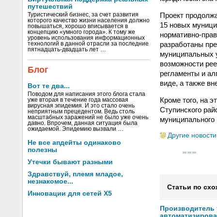
путешествий
Проект продолжа
Туристический бизнес, за счет развития
которого качество жизни населения должно
15 новых муници
повышаться, хорошо вписывается в
концепцию «умного города». К тому же
нормативно-прав
уровень использования информационных
разработаны пре
технологий в данной отрасли за последние
пятнадцать-двадцать лет …
муниципальных у
возможности ре
Блог
регламенты и ал
виде, а также в
Вот те два...
Поводом для написания этого блога стала
Кроме того, на 
уже вторая в течение года массовая
вирусная эпидемия. И это стало очень
Ступинского рай
неприятным прецедентом. Ведь столь
масштабных заражений не было уже очень
муниципального 
давно. Впрочем, данная ситуация была
ожидаемой. Эпидемию вызвали …
Другие новости
Не все апдейты одинаково
полезны
Утечки бывают разными
Здравствуй, племя младое,
незнакомое...
Статьи по схо
Инновации для сетей X5
Производитель
автоматизиров