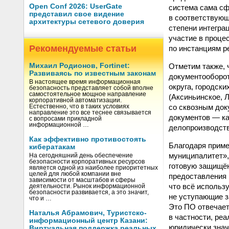
Open Conf 2026: UserGate
система сама сф
представил свое видение
в соответствующ
архитектуры сетевого доверия
степени интегра
участие в проце
Рекомендуемые статьи
по инстанциям р
Отметим также, 
Михаил Родионов, Fortinet:
Развиваясь по известным законам
документооборо
В настоящее время информационная
округа, городск
безопасность представляет собой вполне
самостоятельное мощное направление
(Аксиньинское, 
корпоративной автоматизации.
со сквозным док
Естественно, что в таких условиях
направление это все теснее связывается
документов — ка
с вопросами прикладной
информационной …
делопроизводств
Как эффективно противостоять
Благодаря приме
кибератакам
муниципалитет»
На сегодняшний день обеспечение
безопасности корпоративных ресурсов
готовую защищён
является одной из наиболее приоритетных
целей для любой компании вне
предоставления 
зависимости от масштабов и сферы
что всё использ
деятельности. Рынок информационной
безопасности развивается, а это значит,
не уступающие з
что и …
Это ПО отвечает
Наталья Абрамович, Туристско-
в частности, ре
информационный центр Казани:
юридически знач
Виртуальная поддержка реальных