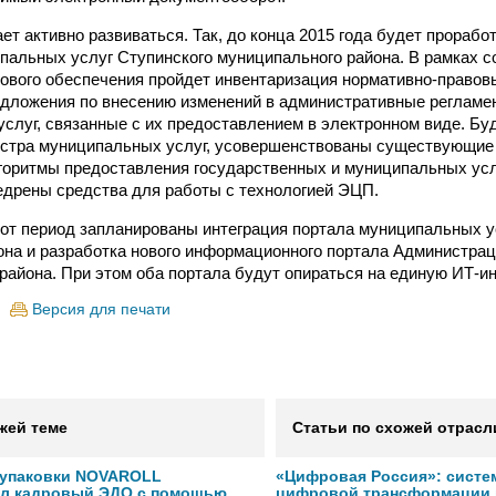
ет активно развиваться. Так, до конца 2015 года будет прорабо
пальных услуг Ступинского муниципального района. В рамках 
ового обеспечения пройдет инвентаризация нормативно-правовы
дложения по внесению изменений в административные регламе
слуг, связанные с их предоставлением в электронном виде. Б
естра муниципальных услуг, усовершенствованы существующие
горитмы предоставления государственных и муниципальных усл
недрены средства для работы с технологией ЭЦП.
этот период запланированы интеграция портала муниципальных 
она и разработка нового информационного портала Администрац
района. При этом оба портала будут опираться на единую ИТ-и
Версия для печати
жей теме
Статьи по схожей отрасл
 упаковки NOVAROLL
«Цифровая Россия»: систе
ал кадровый ЭДО с помощью
цифровой трансформации 