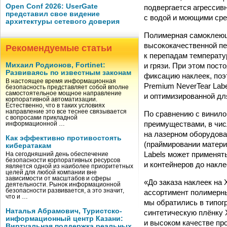
Open Conf 2026: UserGate
подвергается агрессив
представил свое видение
с водой и моющими сре
архитектуры сетевого доверия
Полимерная самоклеюща
высококачественной пе
Рекомендуемые статьи
к перепадам температу
и грязи. При этом пос
Михаил Родионов, Fortinet:
Развиваясь по известным законам
фиксацию наклеек, поэ
В настоящее время информационная
Premium NeverTear Lab
безопасность представляет собой вполне
самостоятельное мощное направление
и оптимизированной для
корпоративной автоматизации.
Естественно, что в таких условиях
направление это все теснее связывается
По сравнению с винил
с вопросами прикладной
преимуществами, в чис
информационной …
на лазерном оборудова
Как эффективно противостоять
(праймировании матери
кибератакам
Labels может применят
На сегодняшний день обеспечение
безопасности корпоративных ресурсов
и контейнеров до накл
является одной из наиболее приоритетных
целей для любой компании вне
зависимости от масштабов и сферы
«До заказа наклеек на 
деятельности. Рынок информационной
безопасности развивается, а это значит,
ассортимент полимерны
что и …
мы обратились в типог
Наталья Абрамович, Туристско-
синтетическую плёнку 
информационный центр Казани:
и высоком качестве пр
Виртуальная поддержка реальных