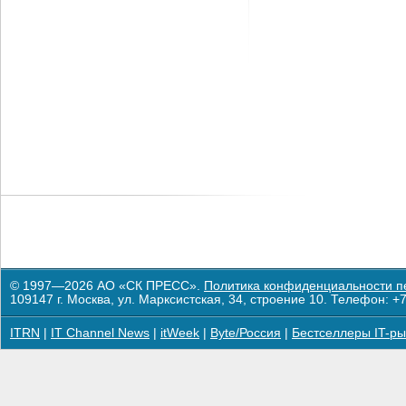
© 1997—2026 АО «СК ПРЕСС».
Политика конфиденциальности п
109147 г. Москва, ул. Марксистская, 34, строение 10. Телефон: +7
ITRN
|
IT Channel News
|
itWeek
|
Byte/Россия
|
Бестселлеры IT-ры