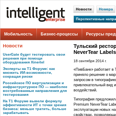
Новости
Номера
Перспективные напр
Мобильность
Бизнес-процессы
Ресурсы пред
Новости
Тульский ресто
NeverTear Label
UserGate будет тестировать свои
решения при помощи
18 сентября 2014 г.
оборудования Xinertel
Эксперты на Т1 Форуме: как
«ПивБанк» работает в 
множить ИИ-возможности,
приняло решение о мар
сокращая риски
запросом в типографию
Российское ПО виртуализации и
привлекательный вид и
инфраструктурное ПО — наиболее
воздействий.
востребованные направления для
тестирования
Типография предложил
На Т1 Форуме вывели формулу
Premium NeverTear Lab
эффективности ИТ с точки зрения
бизнеса: меньше тратить, больше
эксплуатации новых на
зарабатывать
свойствах, позволяющи