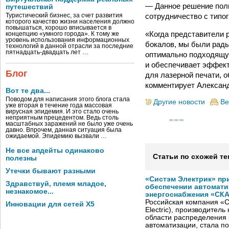
— Данное решение полн
путешествий
сотрудничество с типо
Туристический бизнес, за счет развития
которого качество жизни населения должно
повышаться, хорошо вписывается в
«Когда представители р
концепцию «умного города». К тому же
уровень использования информационных
бокалов, мы были рады
технологий в данной отрасли за последние
пятнадцать-двадцать лет …
оптимально подходящую
и обеспечивает эффект
Блог
для лазерной печати, 
комментирует Александ
Вот те два...
Поводом для написания этого блога стала
Другие новости
Ве
уже вторая в течение года массовая
вирусная эпидемия. И это стало очень
неприятным прецедентом. Ведь столь
масштабных заражений не было уже очень
давно. Впрочем, данная ситуация была
ожидаемой. Эпидемию вызвали …
Не все апдейты одинаково
Статьи по схожей те
полезны
Утечки бывают разными
«Систэм Электрик» пр
Здравствуй, племя младое,
обеспечении автомати
незнакомое...
энергоснабжения «СК
Российская компания «С
Инновации для сетей X5
Electric), производител
области распределения 
автоматизации, стала п