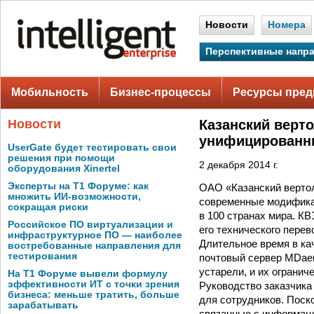
Новости
Номера
Перспективные напр
Мобильность
Бизнес-процессы
Ресурсы пред
Новости
Казанский верт
унифицированн
UserGate будет тестировать свои
решения при помощи
2 декабря 2014 г.
оборудования Xinertel
Эксперты на Т1 Форуме: как
ОАО «Казанский вертол
множить ИИ-возможности,
современные модификац
сокращая риски
в 100 странах мира. КВ
Российское ПО виртуализации и
его технического пере
инфраструктурное ПО — наиболее
Длительное время в ка
востребованные направления для
тестирования
почтовый сервер MDaem
устарели, и их ограни
На Т1 Форуме вывели формулу
эффективности ИТ с точки зрения
Руководство заказчик
бизнеса: меньше тратить, больше
для сотрудников. Поск
зарабатывать
связанные с информаци