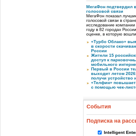
МегаФон подтвердил в
голосовой связи
МегаФон показал лучшие
голосовой связи в стран
исследование компании
году в 82 городах Росси
оценке, в которую вошл
«Турбо Облако» выя
в скорости скачива
России
Жители 15 российск
доступ к парковочн
мобильного интерне
Первый в России те
выходит летом 2026
получи устройство 
«Телфин» повышает 
с помощью чек-лист
События
Подписка на рас
Intelligent Ent