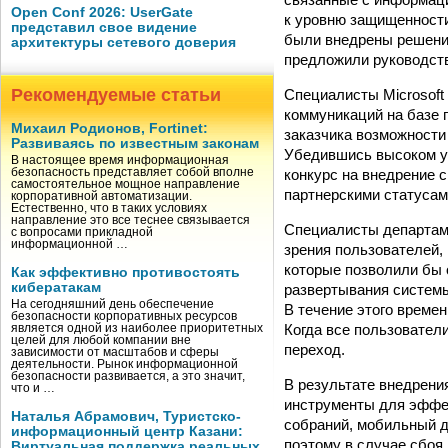
Open Conf 2026: UserGate
к уровню защищенности
представил свое видение
были внедрены решения
архитектуры сетевого доверия
предложили руководств
Рекомендуемые статьи
Специалисты Microsof
коммуникаций на базе 
Михаил Родионов, Fortinet:
заказчика возможности
Развиваясь по известным законам
Убедившись высоком у
В настоящее время информационная
конкурс на внедрение 
безопасность представляет собой вполне
самостоятельное мощное направление
партнерскими статусами
корпоративной автоматизации.
Естественно, что в таких условиях
направление это все теснее связывается
Специалисты департамен
с вопросами прикладной
информационной …
зрения пользователей,
которые позволили бы 
Как эффективно противостоять
кибератакам
развертывания системы 
На сегодняшний день обеспечение
В течение этого време
безопасности корпоративных ресурсов
Когда все пользовател
является одной из наиболее приоритетных
целей для любой компании вне
переход.
зависимости от масштабов и сферы
деятельности. Рынок информационной
безопасности развивается, а это значит,
В результате внедрени
что и …
инструменты для эффек
Наталья Абрамович, Туристско-
собраний, мобильный д
информационный центр Казани:
поэтому в случае сбоя
Виртуальная поддержка реальных