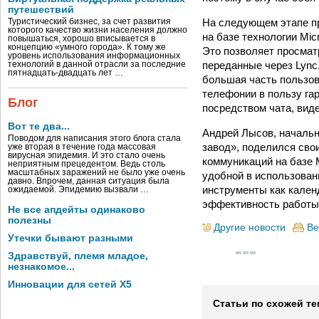
путешествий
На следующем этапе пр
Туристический бизнес, за счет развития
которого качество жизни населения должно
на базе технологии Mic
повышаться, хорошо вписывается в
концепцию «умного города». К тому же
Это позволяет просмат
уровень использования информационных
переданные через Lync,
технологий в данной отрасли за последние
пятнадцать-двадцать лет …
большая часть пользов
телефонии в пользу га
Блог
посредством чата, вид
Вот те два...
Андрей Лысов, началь
Поводом для написания этого блога стала
завод», поделился сво
уже вторая в течение года массовая
вирусная эпидемия. И это стало очень
коммуникаций на базе M
неприятным прецедентом. Ведь столь
масштабных заражений не было уже очень
удобной в использован
давно. Впрочем, данная ситуация была
инструменты как кален
ожидаемой. Эпидемию вызвали …
эффективность работы 
Не все апдейты одинаково
полезны
Другие новости
Ве
Утечки бывают разными
Здравствуй, племя младое,
незнакомое...
Инновации для сетей X5
Статьи по схожей те