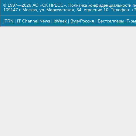
© 1997—2026 АО «СК ПРЕСС».
Политика конфиденциальности п
109147 г. Москва, ул. Марксистская, 34, строение 10. Телефон: +7
ITRN
|
IT Channel News
|
itWeek
|
Byte/Россия
|
Бестселлеры IT-ры