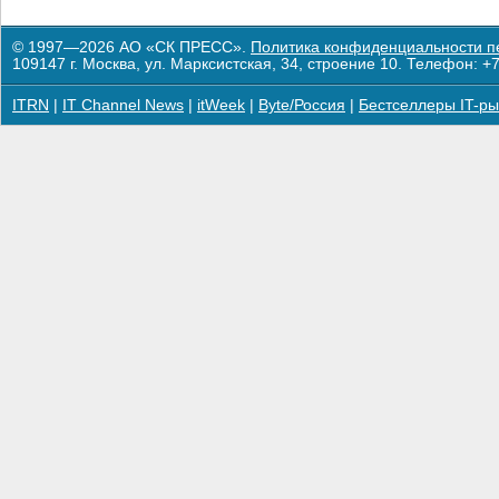
© 1997—2026 АО «СК ПРЕСС».
Политика конфиденциальности п
109147 г. Москва, ул. Марксистская, 34, строение 10. Телефон: +7
ITRN
|
IT Channel News
|
itWeek
|
Byte/Россия
|
Бестселлеры IT-ры