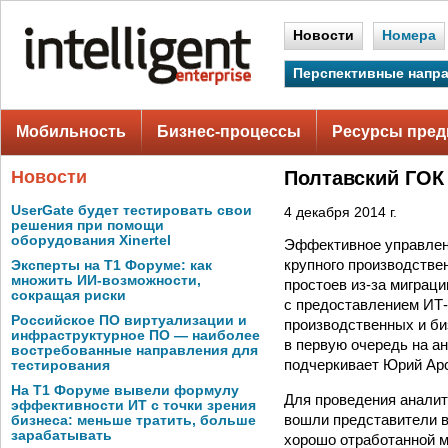
Новости
Номера
Перспективные напр
Мобильность
Бизнес-процессы
Ресурсы пред
Новости
Полтавский ГОК
UserGate будет тестировать свои
4 декабря 2014 г.
решения при помощи
оборудования Xinertel
Эффективное управлен
крупного производствен
Эксперты на Т1 Форуме: как
множить ИИ-возможности,
простоев из-за миграц
сокращая риски
с предоставлением ИТ-
Российское ПО виртуализации и
производственных и би
инфраструктурное ПО — наиболее
в первую очередь на а
востребованные направления для
подчеркивает Юрий Арс
тестирования
На Т1 Форуме вывели формулу
Для проведения аналит
эффективности ИТ с точки зрения
вошли представители в
бизнеса: меньше тратить, больше
зарабатывать
хорошо отработанной м