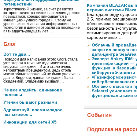
путешествий
Компания BLAZAR вып
Туристический бизнес, за счет развития
версию системы Blazar
которого качество жизни населения должно
Благодаря ряду существ
повышаться, хорошо вписывается в
2.5, помимо расширени
концепцию «умного города». К тому же
обеспечивает заказчик
уровень использования информационных
технологий в данной отрасли за последние
безопасность эксплуата
пятнадцать-двадцать лет …
оптимизирована для раб
корпоративных …
Блог
Облачный провайде
запустил первую пло
Вот те два...
дата-центра SeaArea
Эксперт Ankey IDM:
Поводом для написания этого блога стала
уже вторая в течение года массовая
идентификацией — у
вирусная эпидемия. И это стало очень
функция, а базовый
неприятным прецедентом. Ведь столь
киберустойчивости
масштабных заражений не было уже очень
«Газинформсервис»
давно. Впрочем, данная ситуация была
ожидаемой. Эпидемию вызвали …
кибербезопасности 
Облако с высокой 
Не все апдейты одинаково
Selectel усиливает
полезны
функциональными 
Утечки бывают разными
Здравствуй, племя младое,
События
незнакомое...
Инновации для сетей X5
Подписка на рас