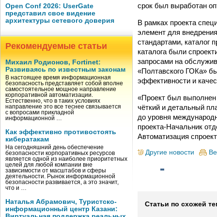
срок был выработан о
Open Conf 2026: UserGate
представил свое видение
архитектуры сетевого доверия
В рамках проекта спец
элемент для внедрени
стандартами, каталог 
Рекомендуемые статьи
каталога были спроект
запросами на обслужив
Михаил Родионов, Fortinet:
Развиваясь по известным законам
«Полтавского ГОКа» б
В настоящее время информационная
эффективности и качес
безопасность представляет собой вполне
самостоятельное мощное направление
корпоративной автоматизации.
«Проект был выполнен 
Естественно, что в таких условиях
чёткий и детальный пл
направление это все теснее связывается
с вопросами прикладной
до уровня международн
информационной …
проекта-Начальник отд
Как эффективно противостоять
Автоматизация спроект
кибератакам
На сегодняшний день обеспечение
Другие новости
Ве
безопасности корпоративных ресурсов
является одной из наиболее приоритетных
целей для любой компании вне
зависимости от масштабов и сферы
деятельности. Рынок информационной
безопасности развивается, а это значит,
что и …
Наталья Абрамович, Туристско-
Статьи по схожей те
информационный центр Казани:
Виртуальная поддержка реальных