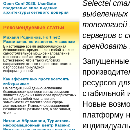
Selectel ст
Open Conf 2026: UserGate
представил свое видение
выделенных 
архитектуры сетевого доверия
топологией 
Рекомендуемые статьи
серверов с 
Михаил Родионов, Fortinet:
Развиваясь по известным законам
арендовать 
В настоящее время информационная
безопасность представляет собой вполне
самостоятельное мощное направление
корпоративной автоматизации.
Запущенные 
Естественно, что в таких условиях
направление это все теснее связывается
с вопросами прикладной
производител
информационной …
Как эффективно противостоять
ресурсов дл
кибератакам
На сегодняшний день обеспечение
стабильной 
безопасности корпоративных ресурсов
является одной из наиболее приоритетных
целей для любой компании вне
Новые возмо
зависимости от масштабов и сферы
деятельности. Рынок информационной
безопасности развивается, а это значит,
платформу н
что и …
Наталья Абрамович, Туристско-
индивидуаль
информационный центр Казани:
Виртуальная поддержка реальных