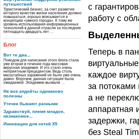
с гарантиро
путешествий
Туристический бизнес, за счет развития
которого качество жизни населения должно
работу с обл
повышаться, хорошо вписывается в
концепцию «умного города». К тому же
уровень использования информационных
технологий в данной отрасли за последние
Выделенн
пятнадцать-двадцать лет …
Блог
Теперь в пан
Вот те два...
виртуальные
Поводом для написания этого блога стала
уже вторая в течение года массовая
вирусная эпидемия. И это стало очень
неприятным прецедентом. Ведь столь
каждое вирт
масштабных заражений не было уже очень
давно. Впрочем, данная ситуация была
ожидаемой. Эпидемию вызвали …
за потоками
Не все апдейты одинаково
а не перекл
полезны
Утечки бывают разными
аппаратная 
Здравствуй, племя младое,
незнакомое...
задержки, г
Инновации для сетей X5
без Steal Ti