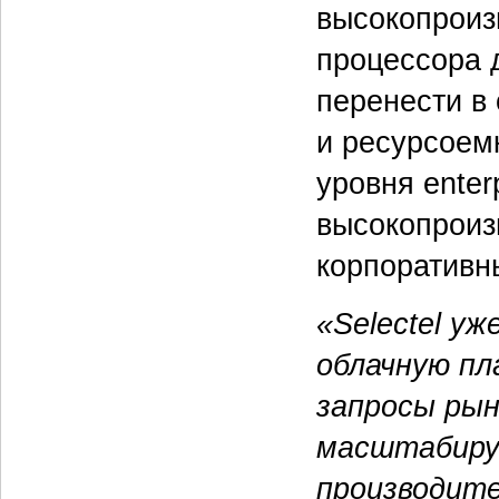
высокопроиз
процессора 
перенести в
и ресурсоем
уровня enterp
высокопроиз
корпоративн
«Selectel у
облачную п
запросы рын
масштабируе
производите