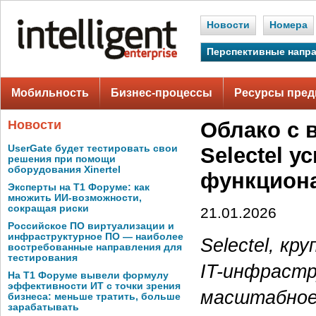
Новости
Номера
Перспективные напр
Мобильность
Бизнес-процессы
Ресурсы пред
Новости
Облако с 
UserGate будет тестировать свои
Selectel 
решения при помощи
оборудования Xinertel
функцион
Эксперты на Т1 Форуме: как
множить ИИ-возможности,
сокращая риски
21.01.2026
Российское ПО виртуализации и
инфраструктурное ПО — наиболее
Selectel, к
востребованные направления для
тестирования
IT-инфрастр
На Т1 Форуме вывели формулу
эффективности ИТ с точки зрения
масштабное
бизнеса: меньше тратить, больше
зарабатывать