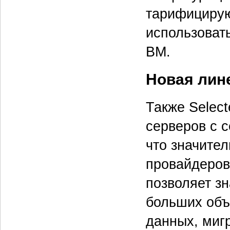
тарифицирую
использоват
ВМ.
Новая лине
Также Select
серверов с с
что значите
провайдеро
позволяет з
больших объ
данных, миг